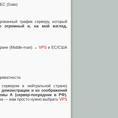
ЕС (Gate)
ованный трафик серверу, который
о огромный и, на мой взгляд,
ране (Middle-man) →
VPS
в ЕС/США
риватности.
сервером в нейтральной стране)
 демонстрации и из соображений
емы А (сервер‑посредник в РФ).
чна — вам просто нужно выбрать
VPS