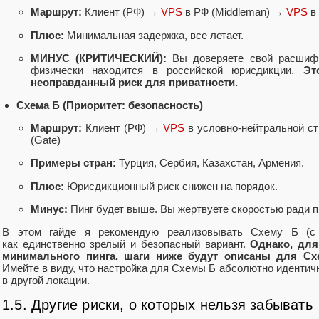
Маршрут:
Клиент (РФ) →
VPS
в РФ (Middleman) →
VPS
в 
Плюс:
Минимальная задержка, все летает.
МИНУС (КРИТИЧЕСКИЙ):
Вы доверяете свой расшифр
физически находится в российской юрисдикции.
Эт
неоправданный риск для приватности.
Схема Б (Приоритет: безопасность)
Маршрут:
Клиент (РФ) →
VPS
в условно-нейтральной ст
(Gate)
Примеры стран:
Турция, Сербия, Казахстан, Армения.
Плюс:
Юрисдикционный риск снижен на порядок.
Минус:
Пинг будет выше. Вы жертвуете скоростью ради п
В этом гайде я рекомендую реализовывать Схему Б (с 
как единственно зрелый и безопасный вариант.
Однако, для
минимального пинга, шаги ниже будут описаны для Сх
Имейте в виду, что настройка для Схемы Б абсолютно иденти
в другой локации.
1.5. Другие риски, о которых нельзя забывать