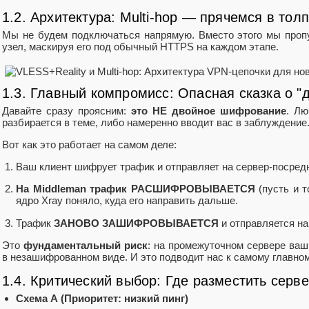
1.2. Архитектура: Multi-hop — прячемся в тол
Мы не будем подключаться напрямую. Вместо этого мы проп
узел, маскируя его под обычный HTTPS на каждом этапе.
1.3. Главный компромисс: Опасная сказка о 
Давайте сразу проясним:
это НЕ двойное шифрование
. Лю
разбирается в теме, либо намеренно вводит вас в заблуждение
Вот как это работает на самом деле:
Ваш клиент шифрует трафик и отправляет на сервер‑посредн
На Middleman трафик РАСШИФРОВЫВАЕТСЯ
(пусть и т
ядро Xray поняло, куда его направить дальше.
Трафик
ЗАНОВО ЗАШИФРОВЫВАЕТСЯ
и отправляется на
Это
фундаментальный риск
: на промежуточном сервере ваш
в незашифрованном виде. И это подводит нас к самому главно
1.4. Критический выбор: Где разместить серв
Схема А (Приоритет: низкий пинг)