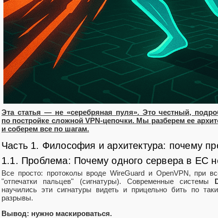
Эта статья — не «серебряная пуля». Это честный, подр
по постройке сложной VPN‑цепочки. Мы разберем ее архите
и соберем все по шагам.
Часть 1. Философия и архитектура: почему пр
1.1. Проблема: Почему одного сервера в ЕС 
Все просто: протоколы вроде WireGuard и OpenVPN, при вс
"отпечатки пальцев" (сигнатуры). Современные системы
научились эти сигнатуры видеть и прицельно бить по так
разрывы.
Вывод: нужно маскироваться.