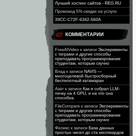
Лучший хостинг сайтов - REG.RU
Промокод 5% скидки на услуги
39CC-C72F-6342-560A
КОММЕНТАРИИ
FreeAIVideo
к записи
Эксперименты
с тиграми и другие способы
преподавать программирование
студентам, которым скучно
Влад
к записи
NAVIS —
многоцелевой быстросборный
беспилотный катамаран
Азат
к записи
Как я собрал LLM-
печку на 4 GPU, и на что она
способна
FileCompare
к записи
Эксперименты
с тиграми и другие способы
преподавать программирование
студентам, которым скучно
Феликс
к записи
База данных
простых чисел до ста миллиардов