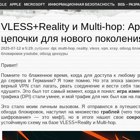
GLE
APPLE
MICROSOFT
ИНФОРМАЦИОННАЯ БЕЗОПАСНОСТЬ
ВЕБ – РАЗР
VLESS+Reality и Multi-hop: А
цепочки для нового поколени
2025-07-12
в 5:29
, рубрики:
dpi
,
multi-hop
,
reality
,
vless
,
vpn
,
xray
,
обход бло
блокировок youtube
,
обход цензуры
Привет!
Помните то блаженное время, когда для доступа к любому р
до сервера в Германии? Я тоже помню. Но эта эпоха законч
верный VPN стал лагать, рвать соединение и вести себя так
«душит». Это был тот самый момент, когда я понял:
игра изм
трафика (DPI) стали умнее, и мой трафик для них был как на л
Это стало моим личным вызовом. Я отправился в путешест
обхода блокировок, наступил на множество
граблей
(чего то
шифрование» — это миф!), но в итоге нашел свое
сокр
устойчивую схему на базе VLESS+Reality и Multi‑hop.