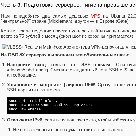
Часть 3. Подготовка серверов: гигиена превыше вс
Нам понадобятся два самых дешевых
VPS
на Ubuntu 22.
"нейтральной" стране (Middleman), другой — в Европе (Gate).
Кстати, после недолгих поисков удалось найти очень выгодн
всего за 75 рублей в месяц (скриншот из корзины прилагается).
На ОБОИХ серверах выполняем эти обязательные шаги:
Настройте вход только по SSH-ключам.
Отключит
/etc/ssh/sshd_config. Смените стандартный порт SSH с 22 на
а требование.
Установите и настройте файрвол UFW.
Сразу после уста
SSH-порт и включите его.
sudo apt install ufw -y

sudo ufw allow <ваш_новый_ssh_порт>/tcp

sudo ufw 
enable
Отключите IPv6,
если не используете его, чтобы избежать у
Не обязательный шаг но думаю стоит его исполнить.