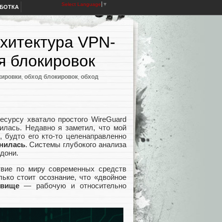
Select Language
▼
АБОТКА
рхитектура VPN-
я блокировок
кировки
,
обход блокировок
,
обход
есурсу хватало простого WireGuard
илась. Недавно я заметил, что мой
, будто его кто‑то целенаправленно
енилась
. Системы глубокого анализа
адони.
вие по миру современных средств
лько стоит осознание, что «двойное
овище
— рабочую и относительно