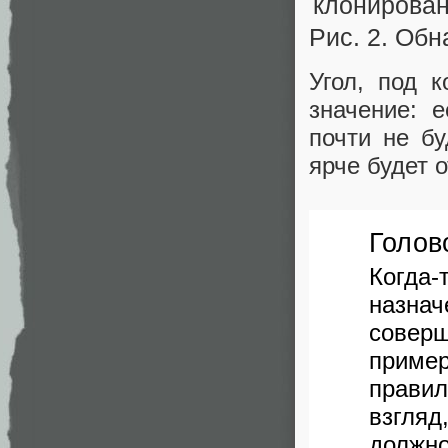
Рис. 2. Об
Угол, под 
значение: 
почти не б
ярче будет 
Голов
Когда-
назна
совер
приме
правил
взгляд
должн