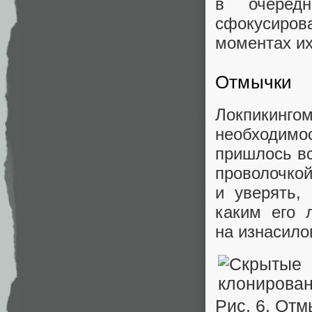
в очеред
сфокусиров
моментах их
Отмычки
Локпикингом
необходимо
пришлось в
проволочкой
и уверять,
каким его 
на изнасило
Рис. 6. Отм