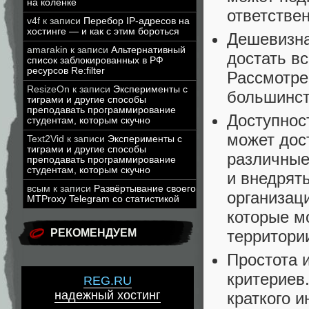
на коленке
ответствен
v4f
к записи
Перебор IP-адресов на
хостинге — и как с этим бороться
Дешевизна
amarakin
к записи
Альтернативный
достать вс
список заблокированных в РФ
ресурсов Re:filter
Рассмотре
ResizeOn
к записи
Эксперименты с
большинст
тиграми и другие способы
преподавать программирование
Доступнос
студентам, которым скучно
может дос
Text2Vid
к записи
Эксперименты с
тиграми и другие способы
различные
преподавать программирование
студентам, которым скучно
и внедрят
всым
к записи
Развёртывание своего
организац
MTProxy Telegram со статистикой
которые м
территори
РЕКОМЕНДУЕМ
Простота 
критериев
REG.RU
надежный хостинг
краткого и