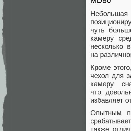
MD80
Небольшая
позиционир
чуть больш
камеру сре
несколько 
на различно
Кроме этого
чехол для з
камеру сн
что доволь
избавляет о
Опытным пу
срабатывает
также отли