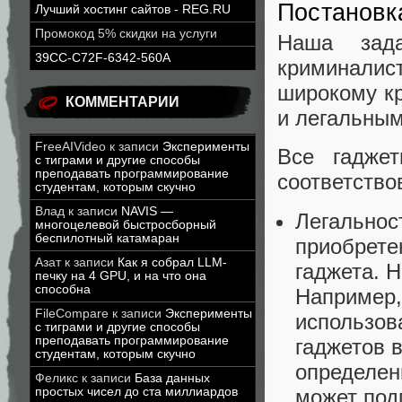
Постановк
Лучший хостинг сайтов - REG.RU
Промокод 5% скидки на услуги
Наша зад
39CC-C72F-6342-560A
криминалис
широкому кр
КОММЕНТАРИИ
и легальным
FreeAIVideo
к записи
Эксперименты
Все гадже
с тиграми и другие способы
преподавать программирование
соответство
студентам, которым скучно
Влад
к записи
NAVIS —
Легальнос
многоцелевой быстросборный
беспилотный катамаран
приобрете
Азат
к записи
Как я собрал LLM-
гаджета. 
печку на 4 GPU, и на что она
способна
Например,
FileCompare
к записи
Эксперименты
использов
с тиграми и другие способы
преподавать программирование
гаджетов 
студентам, которым скучно
определен
Феликс
к записи
База данных
может под
простых чисел до ста миллиардов