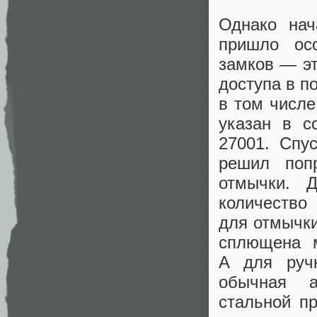
Однако на
пришло ос
замков — эт
доступа в п
в том числе
указан в с
27001. Спу
решил поп
отмычки. 
количество
для отмычки
сплющена м
А для руч
обычная а
стальной пр