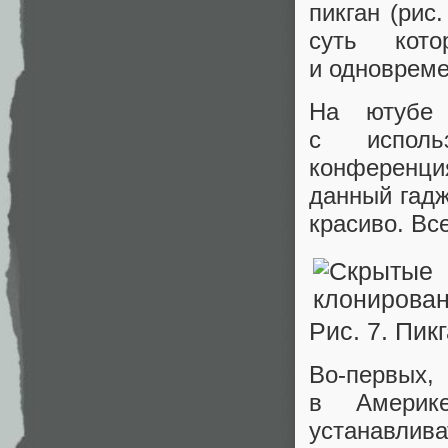
пикган (рис
суть кот
и одновреме
На ютубе 
с исполь
конференци
данный гадж
красиво. Вс
Рис. 7. Пик
Во-первых,
в Америк
устанавлива