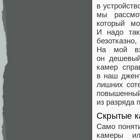
в устройств
мы рассмо
который мо
И надо так
безотказно,
На мой вз
он дешевый
камер спра
в наш джен
лишних сот
повышенный
из разряда 
Скрытые 
Само понят
камеры ил