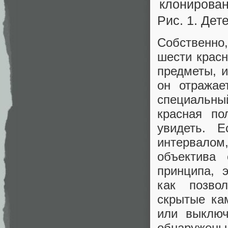
Рис. 1. Де
Собственно,
шести красн
предметы, и
он отражае
специальн
красная по
увидеть. 
интервалом
объектива
принципа, 
как позво
скрытые ка
или выключ
обнаружен