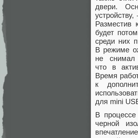
двери. Ос
устройству,
Разместив 
будет потом
среди них 
В режиме ож
не снимал
что в акти
Время работ
к дополни
использова
для mini US
В процессе 
черной из
впечатлени