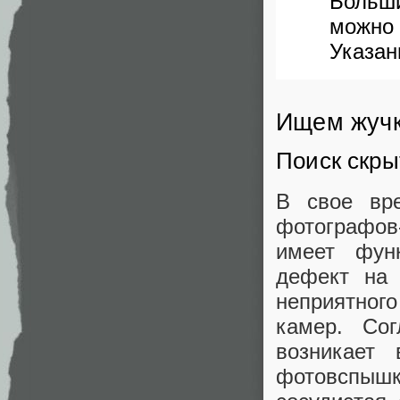
Больш
можно
Указан
Ищем жучк
Поиск скры
В свое вр
фотографов
имеет функ
дефект на 
неприятног
камер. Со
возникает 
фотовспышк