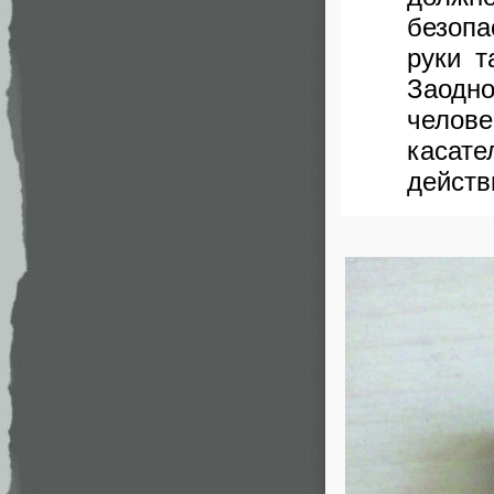
безоп
руки т
Заодно
челов
каса
действ