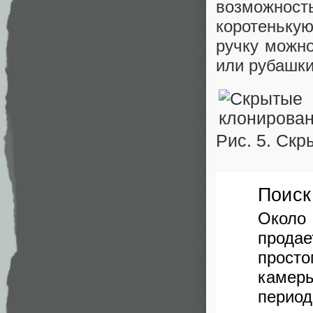
возможност
коротеньку
ручку можно
или рубашки
Рис. 5. Скр
Поиск
Около 
прода
прост
камер
перио