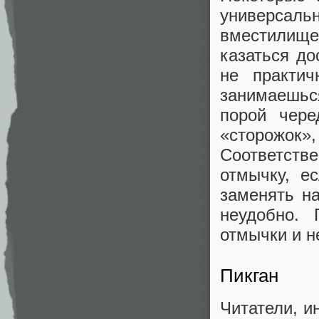
универсал
вместилищем
казаться до
не практич
занимаешьс
порой чере
«сторожок»
Соответст
отмычку, е
заменять на
неудобно. 
отмычки и н
Пикган
Читатели, и