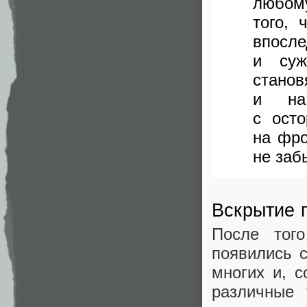
любом
того, 
впосле
и суж
стано
и на
с ост
на фро
не заб
Вскрытие 
После того
появились с
многих и, 
различные 