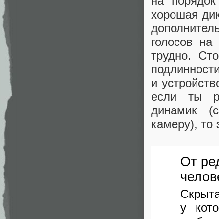
на порядок
хорошая дик
дополнитель
голосов на
трудно. Ст
подлинности
и устройств
если ты р
динамик (
камеру), то
От ре
челов
Скрыта
у кот