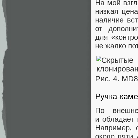
На мой взг
низкая цена
наличие вст
от дополни
для «контро
не жалко по
Рис. 4. MD
Ручка-кам
По внешне
и обладает
Например, 
около пяти 