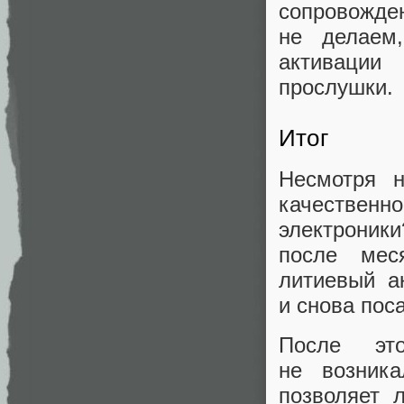
сопровожде
не делаем
активации
прослушки.
Итог
Несмотря н
качествен
электроники
после мес
литиевый а
и снова поса
После эт
не возника
позволяет 