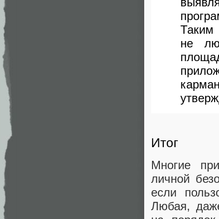
выяв
прогр
Таким
не лю
площа
прило
карма
утверж
Итог
Многие пр
личной без
если польз
Любая, даж