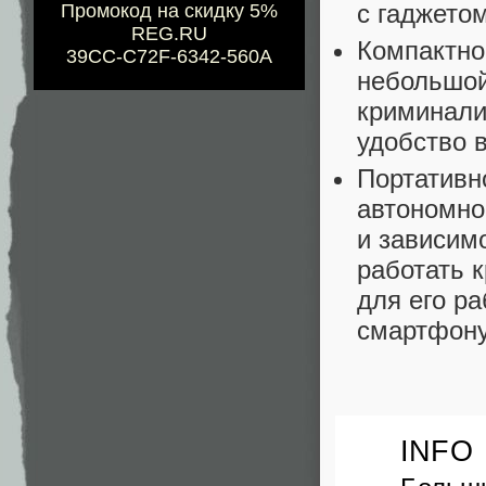
с гаджетом
Промокод на скидку 5%
REG.RU
Компактно
39CC-C72F-6342-560A
небольшой
криминали
удобство в
Портативно
автономно
и зависим
работать 
для его р
смартфону
INFO