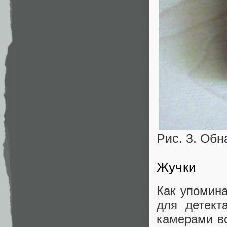
Рис. 3. Об
Жучки
Как упомина
для детект
камерами вс