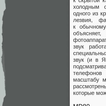
к скрытой 
холодным 
одного из к
лезвия, ф
к обычному
объясняе
фотоаппара
звук рабо
специальны
звук (и в 
подсматрив
телефонов
масштабу м
рассмотрен
которые мож