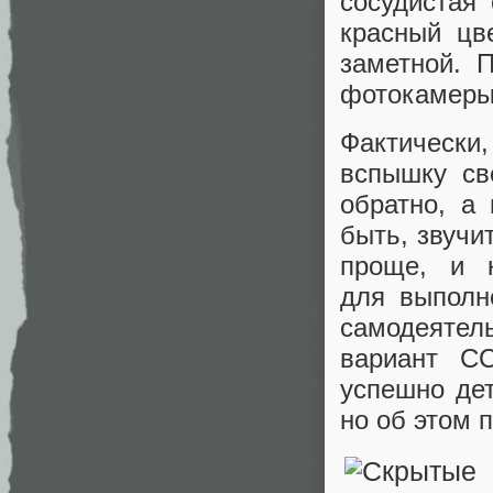
сосудистая
красный цв
заметной. 
фотокамеры
Фактически
вспышку све
обратно, а 
быть, звучи
проще, и 
для выполн
самодеяте
вариант СС
успешно дет
но об этом 