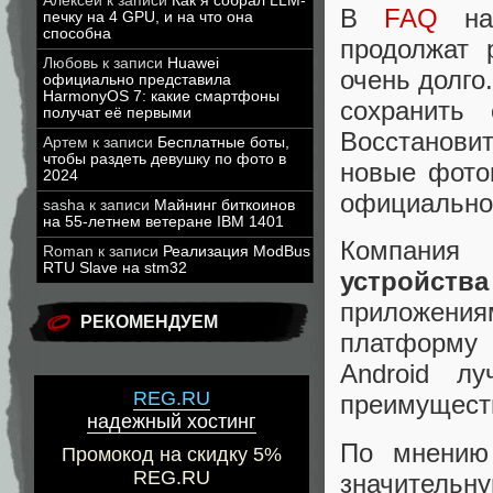
Алексей
к записи
Как я собрал LLM-
В
FAQ
нап
печку на 4 GPU, и на что она
способна
продолжат 
Любовь
к записи
Huawei
очень долго
официально представила
HarmonyOS 7: какие смартфоны
сохранить
получат её первыми
Восстанови
Артем
к записи
Бесплатные боты,
чтобы раздеть девушку по фото в
новые фото
2024
официально
sasha
к записи
Майнинг биткоинов
на 55-летнем ветеране IBM 1401
Компания
Roman
к записи
Реализация ModBus
RTU Slave на stm32
устройства
приложени
РЕКОМЕНДУЕМ
платформу 
Android л
REG.RU
преимущест
надежный хостинг
По мнению 
Промокод на скидку 5%
REG.RU
значительну