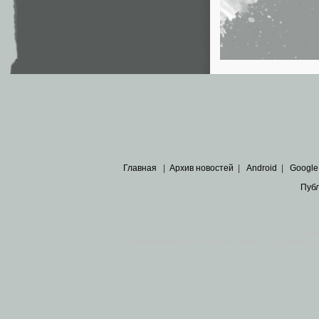
Главная
|
Архив новостей
|
Android
|
Google
Пуб
Все пра
Основными материалами сайта являются
архивные ко