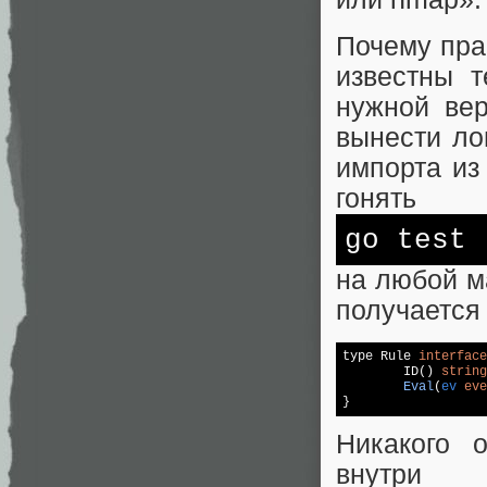
Почему пра
известны т
нужной вер
вынести ло
импорта из
гонять
go
test
на любой ма
получается
type Rule 
interface
	ID() 
string
Eval
(
ev 
eve
Никакого 
внутри