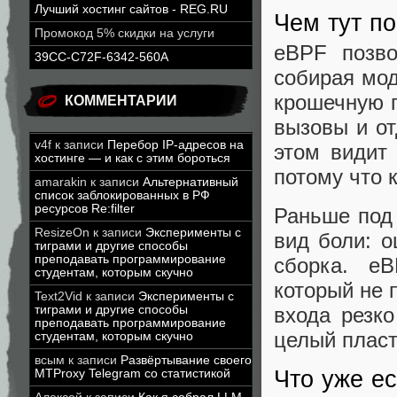
Лучший хостинг сайтов - REG.RU
Чем тут п
Промокод 5% скидки на услуги
eBPF позво
39CC-C72F-6342-560A
собирая мод
крошечную п
КОММЕНТАРИИ
вызовы и от
v4f
к записи
Перебор IP-адресов на
этом видит
хостинге — и как с этим бороться
потому что 
amarakin
к записи
Альтернативный
список заблокированных в РФ
ресурсов Re:filter
Раньше под 
ResizeOn
к записи
Эксперименты с
вид боли: 
тиграми и другие способы
преподавать программирование
сборка. e
студентам, которым скучно
который не 
Text2Vid
к записи
Эксперименты с
входа резко
тиграми и другие способы
преподавать программирование
целый пласт
студентам, которым скучно
всым
к записи
Развёртывание своего
Что уже ес
MTProxy Telegram со статистикой