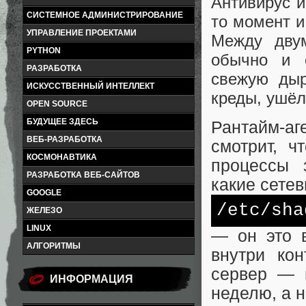
Антивирус и
СИСТЕМНОЕ АДМИНИСТРИРОВАНИЕ
то момент и
УПРАВЛЕНИЕ ПРОЕКТАМИ
Между двум
PYTHON
обычно и с
РАЗРАБОТКА
свежую дыр
ИСКУССТВЕННЫЙ ИНТЕЛЛЕКТ
креды, ушёл
OPEN SOURCE
БУДУЩЕЕ ЗДЕСЬ
Рантайм-аг
ВЕБ-РАЗРАБОТКА
смотрит, ч
КОСМОНАВТИКА
процессы 
РАЗРАБОТКА ВЕБ-САЙТОВ
какие сете
GOOGLE
/etc/
sha
ЖЕЛЕЗО
LINUX
— он это в
АЛГОРИТМЫ
внутри кон
сервер — 
ИНФОРМАЦИЯ
неделю, а н