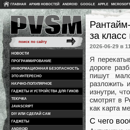
ГЛАВНАЯ
АРХИВ НОВОСТЕЙ
ANDROID
GOOGLE
APPLE
MICROSOF
Рантайм-
за класс
2026-06-29
в 1
НОВОСТИ
Я перекаты
ПРОГРАММИРОВАНИЕ
дороге раз
ИНФОРМАЦИОННАЯ БЕЗОПАСНОСТЬ
пишут мал
ЭТО ИНТЕРЕСНО
разложить и
НАУЧНО-ПОПУЛЯРНОЕ
изнутри, чт
ГАДЖЕТЫ И УСТРОЙСТВА ДЛЯ ГИКОВ
смотрят в Р
ТЕКУЧКА
как карта ме
JAVASCRIPT
DIY ИЛИ СДЕЛАЙ САМ
С чего воо
ГАДЖЕТЫ
ANDROID