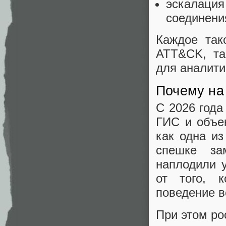
эскалац
соединени
Каждое так
ATT&CK, та
для аналити
Почему на 
С 2026 года
ГИС и объе
как одна и
спешке за
наплодили 
от того, 
поведение в
При этом ро