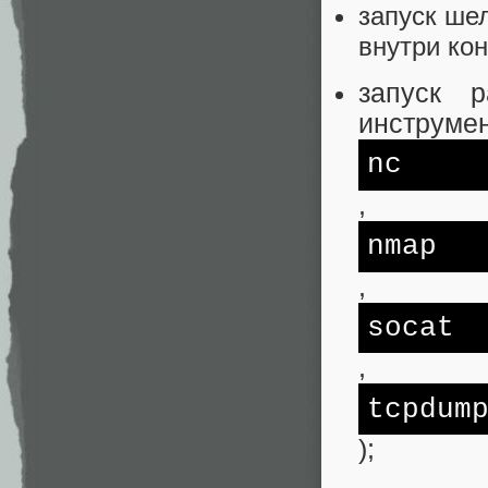
запуск шел
внутри ко
запуск р
инструмен
nc
,
nmap
,
socat
,
tcpdum
);