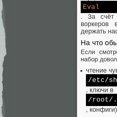
Eval
. За счёт
воркеров 
держать нас
На что об
Если смотр
набор довол
чтение чу
/etc/
s
, ключи в
/root/
, конфиги)