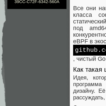
39CC-C72F-6342-560A
Все они на
класса с
статически
под amd6
конкурентн
eBPF в эко
github.c
, чистый Go
Как такая 
Идея, кото
программа 
дизайну. Е
рассуждать, 