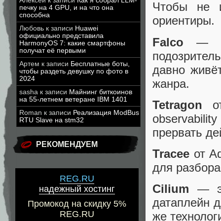
Алексей
к записи
Как я собрал LLM-
Чтобы не и
печку на 4 GPU, и на что она
способна
ориентиры.
Любовь
к записи
Huawei
официально представила
Falco
— са
HarmonyOS 7: какие смартфоны
получат её первыми
подозрител
Артем
к записи
Бесплатные боты,
давно живё
чтобы раздеть девушку по фото в
2024
жанра.
sasha
к записи
Майнинг биткоинов
на 55-летнем ветеране IBM 1401
Tetragon
от
Roman
к записи
Реализация ModBus
observabil
RTU Slave на stm32
прервать де
РЕКОМЕНДУЕМ
Tracee
от Aq
для разбора
REG.RU
Cilium
— эт
надежный хостинг
датаплейн д
Промокод на скидку 5%
REG.RU
же технолог