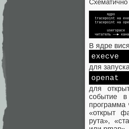
Схематично 
        ядро

  tracepoint на exe
  tracepoint на ope
                   
        userspace  
В ядре вис
execve
для запуск
openat
для откры
событие в
программа 
«открыт ф
рута», «ст
или nmap».