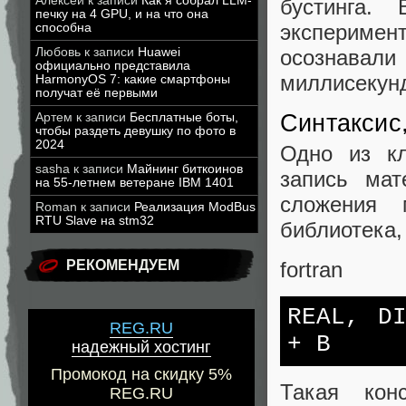
Алексей
к записи
Как я собрал LLM-
бустинга.
печку на 4 GPU, и на что она
экспериме
способна
осознавали
Любовь
к записи
Huawei
официально представила
миллисекунд
HarmonyOS 7: какие смартфоны
получат её первыми
Синтаксис
Артем
к записи
Бесплатные боты,
чтобы раздеть девушку по фото в
2024
Одно из кл
sasha
к записи
Майнинг биткоинов
запись ма
на 55-летнем ветеране IBM 1401
сложения 
Roman
к записи
Реализация ModBus
RTU Slave на stm32
библиотека, 
fortran
РЕКОМЕНДУЕМ
REAL, D
REG.RU
+ B
надежный хостинг
Промокод на скидку 5%
Такая кон
REG.RU