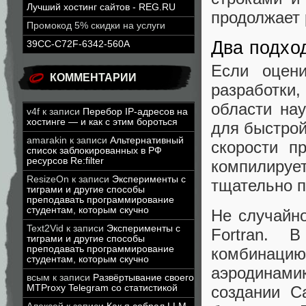
Лучший хостинг сайтов - REG.RU
продолжает 
Промокод 5% скидки на услуги
Два подхо
39CC-C72F-6342-560A
Если оцени
КОММЕНТАРИИ
разработки
области на
v4f
к записи
Перебор IP-адресов на
хостинге — и как с этим бороться
для быстрой
amarakin
к записи
Альтернативный
скорости п
список заблокированных в РФ
ресурсов Re:filter
компилируе
ResizeOn
к записи
Эксперименты с
тщательно п
тиграми и другие способы
преподавать программирование
студентам, которым скучно
Не случайн
Text2Vid
к записи
Эксперименты с
Fortran. 
тиграми и другие способы
преподавать программирование
комбинацию
студентам, которым скучно
аэродинам
всым
к записи
Развёртывание своего
создании C
MTProxy Telegram со статистикой