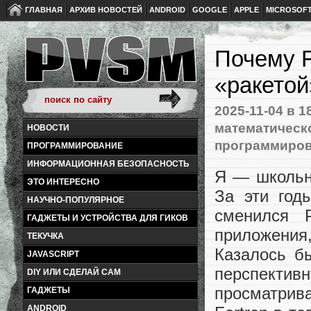
ГЛАВНАЯ
АРХИВ НОВОСТЕЙ
ANDROID
GOOGLE
APPLE
MICROSOF
Почему F
«ракетой
2025-11-04
в 1
математическ
НОВОСТИ
программиро
ПРОГРАММИРОВАНИЕ
ИНФОРМАЦИОННАЯ БЕЗОПАСНОСТЬ
Я — школьн
ЭТО ИНТЕРЕСНО
За эти год
НАУЧНО-ПОПУЛЯРНОЕ
сменился P
ГАДЖЕТЫ И УСТРОЙСТВА ДЛЯ ГИКОВ
приложени
ТЕКУЧКА
Казалось бы
JAVASCRIPT
перспектив
DIY ИЛИ СДЕЛАЙ САМ
просматрив
ГАДЖЕТЫ
ANDROID