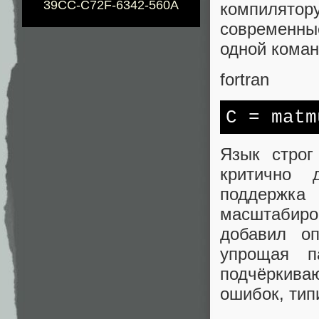
39CC-C72F-6342-560A
компилятору
современны
одной коман
fortran
C
= matm
Язык строг
критично 
поддержка
масштабиров
добавил оп
упрощая п
подчёркив
ошибок, тип