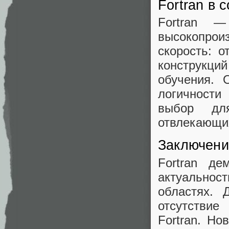
Fortran в
Fortran —
высокопрои
скорость: о
конструкц
обучения. 
логичности
выбор дл
отвлекающи
Заключени
Fortran де
актуальнос
областях. 
отсутстви
Fortran. Но