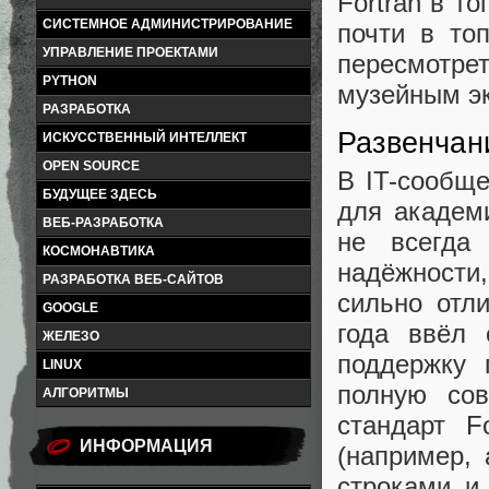
Fortran в то
СИСТЕМНОЕ АДМИНИСТРИРОВАНИЕ
почти в топ
УПРАВЛЕНИЕ ПРОЕКТАМИ
пересмотре
PYTHON
музейным эк
РАЗРАБОТКА
Развенчан
ИСКУССТВЕННЫЙ ИНТЕЛЛЕКТ
OPEN SOURCE
В IT-сообще
БУДУЩЕЕ ЗДЕСЬ
для академ
ВЕБ-РАЗРАБОТКА
не всегда
КОСМОНАВТИКА
надёжности
РАЗРАБОТКА ВЕБ-САЙТОВ
сильно отл
GOOGLE
года ввёл 
ЖЕЛЕЗО
поддержку 
LINUX
полную со
АЛГОРИТМЫ
стандарт F
ИНФОРМАЦИЯ
(например, 
строками и