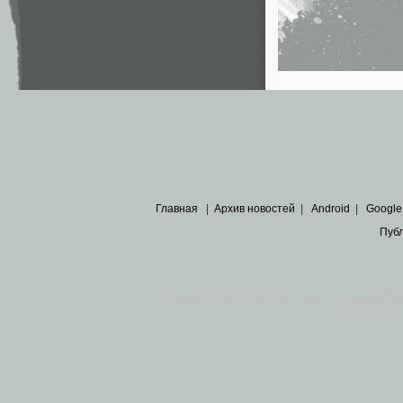
Главная
|
Архив новостей
|
Android
|
Google
Пуб
Все пра
Основными материалами сайта являются
архивные ко