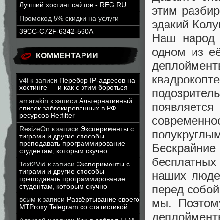
Лучший хостинг сайтов - REG.RU
этим разбир
Промокод 5% скидки на услуги
эдакий Колу
39CC-C72F-6342-560A
Наш народ 
одном из её
КОММЕНТАРИИ
деплоймен
квадрокопт
v4f
к записи
Перебор IP-адресов на
хостинге — и как с этим бороться
подозрите
amarakin
к записи
Альтернативный
появляетс
список заблокированных в РФ
ресурсов Re:filter
современнос
ResizeOn
к записи
Эксперименты с
полукругл
тиграми и другие способы
преподавать программирование
Бескрайние
студентам, которым скучно
бесплатных
Text2Vid
к записи
Эксперименты с
тиграми и другие способы
наших людей
преподавать программирование
перед собой
студентам, которым скучно
всым
к записи
Развёртывание своего
мы. Поэтом
MTProxy Telegram со статистикой
деплоймен