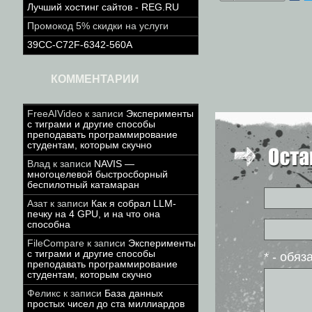
Лучший хостинг сайтов - REG.RU
Промокод 5% скидки на услуги
39CC-C72F-6342-560A
КОММЕНТАРИИ
FreeAIVideo
к записи
Эксперименты
с тиграми и другие способы
преподавать программирование
студентам, которым скучно
Влад
к записи
NAVIS —
многоцелевой быстросборный
беспилотный катамаран
Азат
к записи
Как я собрал LLM-
печку на 4 GPU, и на что она
способна
FileCompare
к записи
Эксперименты
с тиграми и другие способы
* - обя
преподавать программирование
студентам, которым скучно
Феликс
к записи
База данных
простых чисел до ста миллиардов