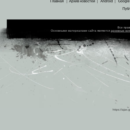
Главная
|
Архив новостей
|
Android
|
Google
Пуб
Все пра
Основными материалами сайта являются
архивные ко
https://ajax.