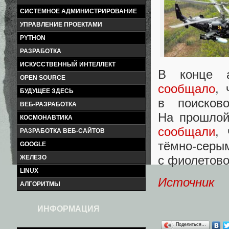
СИСТЕМНОЕ АДМИНИСТРИРОВАНИЕ
УПРАВЛЕНИЕ ПРОЕКТАМИ
PYTHON
РАЗРАБОТКА
ИСКУССТВЕННЫЙ ИНТЕЛЛЕКТ
В конце а
OPEN SOURCE
сообщало
, 
БУДУЩЕЕ ЗДЕСЬ
в поисков
ВЕБ-РАЗРАБОТКА
На прошлой
КОСМОНАВТИКА
сообщали
, 
РАЗРАБОТКА ВЕБ-САЙТОВ
тёмно-серы
GOOGLE
с фиолетово
ЖЕЛЕЗО
LINUX
Источник
АЛГОРИТМЫ
ИНФОРМАЦИЯ
Поделиться…