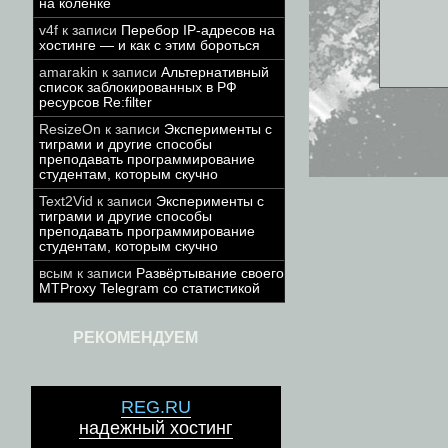
на коленке
v4f
к записи
Перебор IP-адресов на
хостинге — и как с этим бороться
amarakin
к записи
Альтернативный
список заблокированных в РФ
ресурсов Re:filter
ResizeOn
к записи
Эксперименты с
тиграми и другие способы
преподавать программирование
студентам, которым скучно
Text2Vid
к записи
Эксперименты с
тиграми и другие способы
преподавать программирование
студентам, которым скучно
всым
к записи
Развёртывание своего
MTProxy Telegram со статистикой
РЕКОМЕНДУЕМ
REG.RU
надежный хостинг