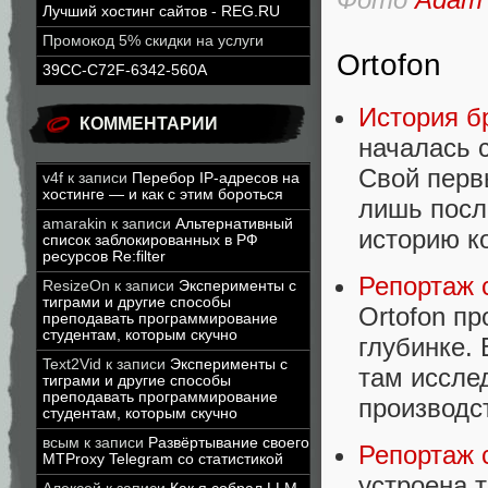
Лучший хостинг сайтов - REG.RU
Промокод 5% скидки на услуги
Ortofon
39CC-C72F-6342-560A
История б
КОММЕНТАРИИ
началась 
Свой перв
v4f
к записи
Перебор IP-адресов на
хостинге — и как с этим бороться
лишь посл
amarakin
к записи
Альтернативный
историю к
список заблокированных в РФ
ресурсов Re:filter
Репортаж с
ResizeOn
к записи
Эксперименты с
тиграми и другие способы
Ortofon п
преподавать программирование
студентам, которым скучно
глубинке.
Text2Vid
к записи
Эксперименты с
там иссле
тиграми и другие способы
преподавать программирование
производс
студентам, которым скучно
всым
к записи
Развёртывание своего
Репортаж с
MTProxy Telegram со статистикой
устроена т