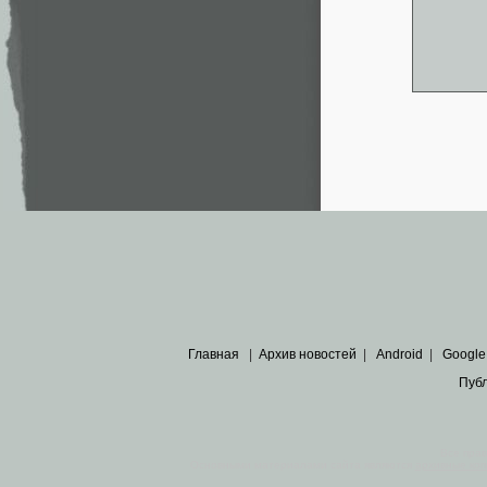
Главная
|
Архив новостей
|
Android
|
Google
Пуб
Все пра
Основными материалами сайта являются
архивные ко