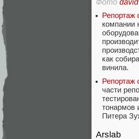
Фото
david
Репортаж с
компании 
оборудован
производи
производс
как собир
винила.
Репортаж с
части реп
тестирова
тонармов 
Питера Зу
Arslab