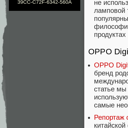
не использ
39CC-C72F-6342-560A
ламповой 
популярны
философии
продуктах
OPPO Digi
OPPO Digi
бренд род
междунаро
статье мы
использую
самые нео
Репортаж 
китайской