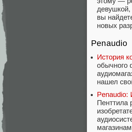
этому — р
девушкой, 
вы найдет
новых раз
Penaudio
История к
обычного 
аудиомагаз
нашел свой
Penaudio:
Пенттила 
изобретат
аудиосист
магазинам