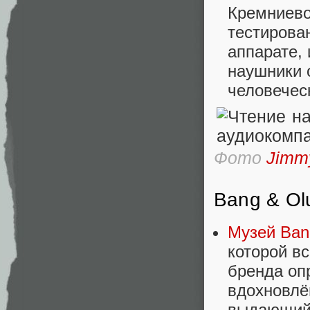
Кремниево
тестирова
аппарате,
наушники 
человеческ
Фото
Jimmy
Bang & Ol
Музей Ban
которой в
бренда оп
вдохновлё
выдающийс