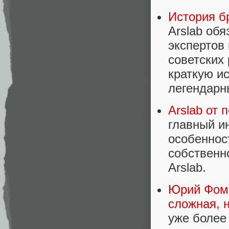
История бр
Arslab об
экспертов
советских
краткую и
легендарн
Arslab от 
главный и
особенност
собственн
Arslab.
Юрий Фоми
сложная, 
уже более