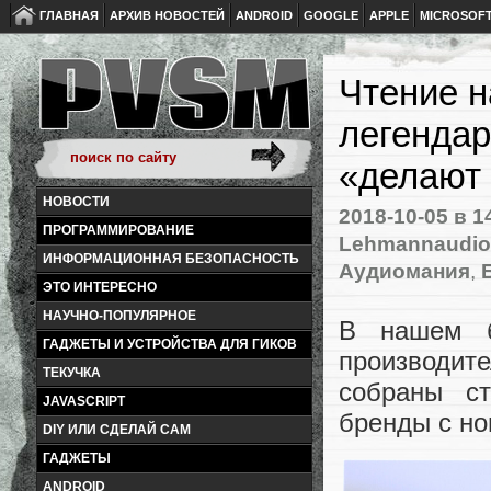
ГЛАВНАЯ
АРХИВ НОВОСТЕЙ
ANDROID
GOOGLE
APPLE
MICROSOF
Чтение н
легендар
«делают 
НОВОСТИ
2018-10-05
в 1
ПРОГРАММИРОВАНИЕ
Lehmannaudio
ИНФОРМАЦИОННАЯ БЕЗОПАСНОСТЬ
Аудиомания
,
ЭТО ИНТЕРЕСНО
НАУЧНО-ПОПУЛЯРНОЕ
В нашем б
ГАДЖЕТЫ И УСТРОЙСТВА ДЛЯ ГИКОВ
производит
ТЕКУЧКА
собраны с
JAVASCRIPT
бренды с но
DIY ИЛИ СДЕЛАЙ САМ
ГАДЖЕТЫ
ANDROID