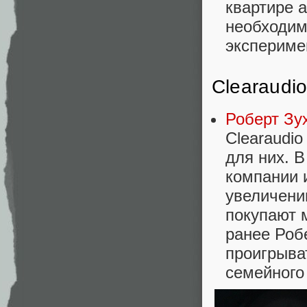
квартире а
необходим
экспериме
Clearaudi
Роберт Зух
Clearaudi
для них. 
компании 
увеличени
покупают 
ранее Роб
проигрыва
семейного