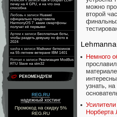
Алексей
к записи
Как я собрал LLM-
печку на 4 GPU, и на что она
можно прои
способна
второй час
Любовь
к записи
Huawei
официально представила
финальных 
HarmonyOS 7: какие смартфоны
получат её первыми
тестирован
Артем
к записи
Бесплатные боты,
чтобы раздеть девушку по фото в
2024
Lehmanna
sasha
к записи
Майнинг биткоинов
на 55-летнем ветеране IBM 1401
Немного о
Roman
к записи
Реализация ModBus
прославил
RTU Slave на stm32
материале
РЕКОМЕНДУЕМ
интересны
узнать, н
основател
REG.RU
надежный хостинг
Усилители
Промокод на скидку 5%
Норберта 
REG.RU