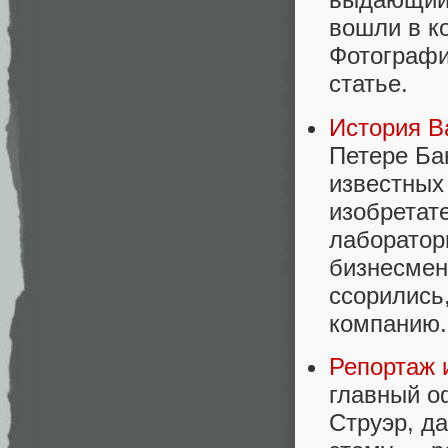
вошли в к
Фотографи
статье.
История Ba
Петере Ба
известных
изобретат
лаборатор
бизнесмен
ссорились
компанию.
Репортаж и
главный о
Струэр, да