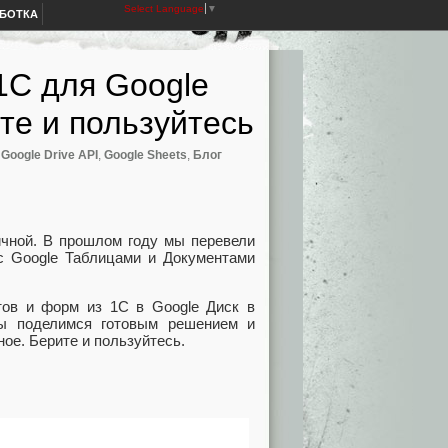
Select Language
▼
АБОТКА
1С для Google
те и пользуйтесь
,
Google Drive API
,
Google Sheets
,
Блог
гичной. В прошлом году мы перевели
с Google Таблицами и Документами
тов и форм из 1С в Google Диск в
ы поделимся готовым решением и
ое. Берите и пользуйтесь.