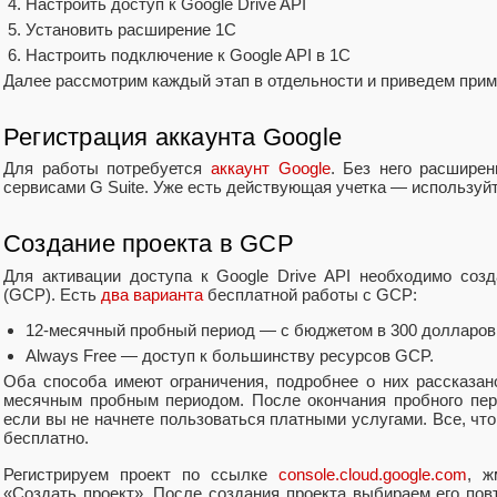
Настроить доступ к Google Drive API
Установить расширение 1С
Настроить подключение к Google API в 1С
Далее рассмотрим каждый этап в отдельности и приведем прим
Регистрация аккаунта Google
Для работы потребуется
аккаунт Google
. Без него расшире
сервисами G Suite. Уже есть действующая учетка — используйт
Создание проекта в GCP
Для активации доступа к Google Drive API необходимо соз
(GCP). Есть
два варианта
бесплатной работы с GCP:
12-месячный пробный период — с бюджетом в 300 долларо
Always Free — доступ к большинству ресурсов GCP.
Оба способа имеют ограничения, подробнее о них рассказа
месячным пробным периодом. После окончания пробного пер
если вы не начнете пользоваться платными услугами. Все, чт
бесплатно.
Регистрируем проект по ссылке
console.cloud.google.com
, ж
«Создать проект». После создания проекта выбираем его по