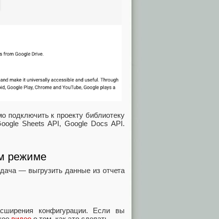
мо подключить к проекту библиотеку
oogle Sheets API, Google Docs API.
ом режиме
дача — выгрузить данные из отчета
асширения конфигурации. Если вы
ткое
видео
о том, как это сделать.