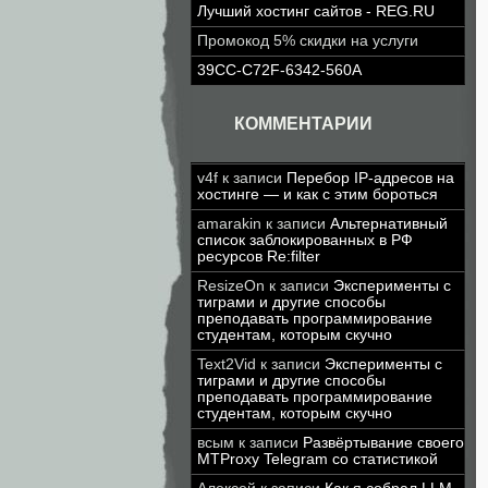
Лучший хостинг сайтов - REG.RU
Промокод 5% скидки на услуги
39CC-C72F-6342-560A
КОММЕНТАРИИ
v4f
к записи
Перебор IP-адресов на
хостинге — и как с этим бороться
amarakin
к записи
Альтернативный
список заблокированных в РФ
ресурсов Re:filter
ResizeOn
к записи
Эксперименты с
тиграми и другие способы
преподавать программирование
студентам, которым скучно
Text2Vid
к записи
Эксперименты с
тиграми и другие способы
преподавать программирование
студентам, которым скучно
всым
к записи
Развёртывание своего
MTProxy Telegram со статистикой