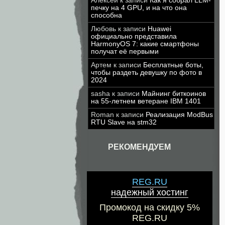
Алексей
к записи
Как я собрал LLM-
печку на 4 GPU, и на что она
способна
Любовь
к записи
Huawei
официально представила
HarmonyOS 7: какие смартфоны
получат её первыми
Артем
к записи
Бесплатные боты,
чтобы раздеть девушку по фото в
2024
sasha
к записи
Майнинг биткоинов
на 55-летнем ветеране IBM 1401
Roman
к записи
Реализация ModBus
RTU Slave на stm32
РЕКОМЕНДУЕМ
REG.RU
надежный хостинг
Промокод на скидку 5%
REG.RU