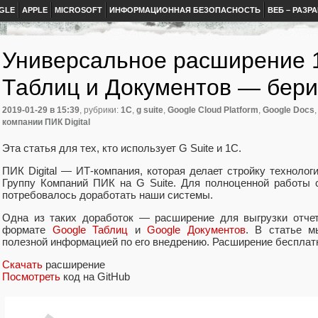
GLE
APPLE
MICROSOFT
ИНФОРМАЦИОННАЯ БЕЗОПАСНОСТЬ
ВЕБ – РАЗР
Универсальное расширение 
Таблиц и Документов — бери
2019-01-29
в 15:39
, рубрики:
1С
,
g suite
,
Google Cloud Platform
,
Google Docs
компании ПИК Digital
Эта статья для тех, кто использует G Suite и 1С.
ПИК Digital — ИТ-компания, которая делает стройку техноло
Группу Компаний ПИК на G Suite. Для полноценной работы 
потребовалось доработать наши системы.
Одна из таких доработок — расширение для выгрузки отче
формате
Google Таблиц
и
Google Документов
. В статье м
полезной информацией по его внедрению. Расширение бесплатн
Скачать
расширение
Посмотреть
код на GitHub