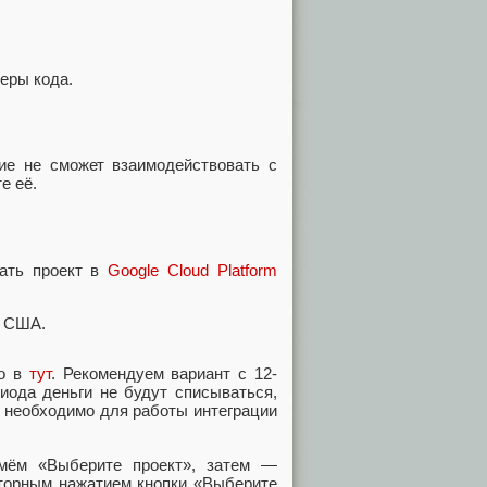
еры кода.
ние не сможет взаимодействовать с
е её.
дать проект в
Google Cloud Platform
в США.
но в
тут
. Рекомендуем вариант с 12-
иода деньги не будут списываться,
о необходимо для работы интеграции
мём «Выберите проект», затем —
вторным нажатием кнопки «Выберите