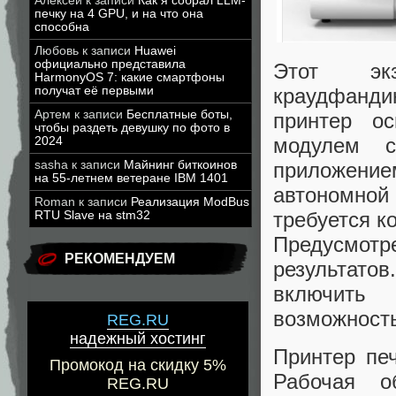
Алексей
к записи
Как я собрал LLM-
печку на 4 GPU, и на что она
способна
Любовь
к записи
Huawei
официально представила
Этот эк
HarmonyOS 7: какие смартфоны
краудфанди
получат её первыми
Артем
к записи
Бесплатные боты,
принтер о
чтобы раздеть девушку по фото в
модулем 
2024
приложение
sasha
к записи
Майнинг биткоинов
на 55-летнем ветеране IBM 1401
автономной
Roman
к записи
Реализация ModBus
требуется к
RTU Slave на stm32
Предусмотр
РЕКОМЕНДУЕМ
результат
включить 
возможность
REG.RU
надежный хостинг
Принтер пе
Промокод на скидку 5%
Рабочая о
REG.RU