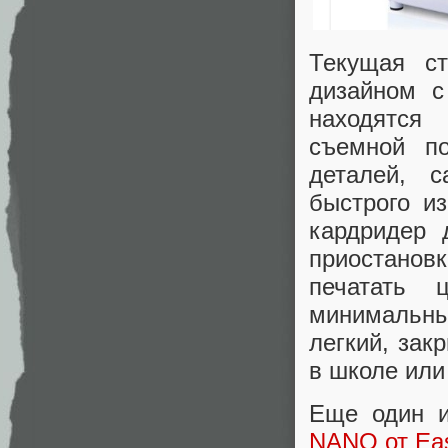
Текущая ст
дизайном с
находятся
съемной по
деталей, 
быстрого и
кардридер 
приостанов
печатать 
минимальны
легкий, зак
в школе или
Еще один и
NANO от Eas