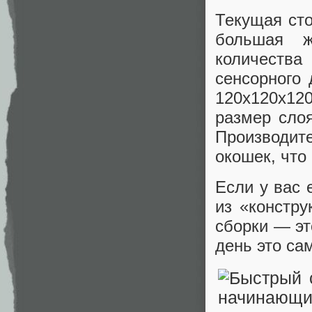
Текущая сто
большая ж
количеств
сенсорного 
120х120х12
размер слоя
Производи
окошек, что
Если у вас 
из «констр
сборки — э
день это са