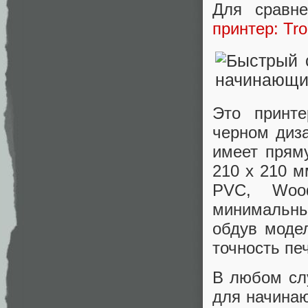
Для сравн
принтер: Tr
Это принте
черном диза
имеет прям
210 x 210 м
PVC, Wood
минимальны
обдув моде
точность пе
В любом сл
для начинаю