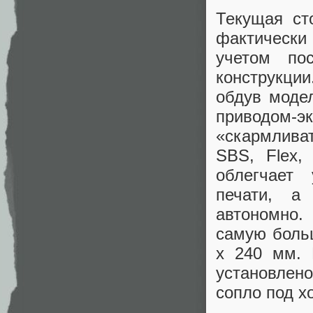
Текущая ст
фактически
учетом по
конструкци
обдув модел
приводом-
«скармлива
SBS, Flex,
облегчает 
печати, а
автономно.
самую больш
x 240 мм. 
установлено
сопло под х