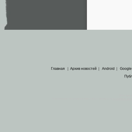
Главная
|
Архив новостей
|
Android
|
Google
Пуб
Все пра
Основными материалами сайта являются
архивные ко