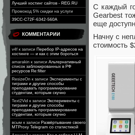
Лучший хостинг сайтов - REG.RU
С каждый го
Промокод 5% скидки на услуги
Gearbest то
39CC-C72F-6342-560A
еще доступн
КОММЕНТАРИИ
Начну с не
стоимость $
v4f
к записи
Перебор IP-адресов на
хостинге — и как с этим бороться
amarakin
к записи
Альтернативный
список заблокированных в РФ
ресурсов Re:filter
ResizeOn
к записи
Эксперименты с
тиграми и другие способы
преподавать программирование
студентам, которым скучно
Text2Vid
к записи
Эксперименты с
тиграми и другие способы
преподавать программирование
студентам, которым скучно
всым
к записи
Развёртывание своего
MTProxy Telegram со статистикой