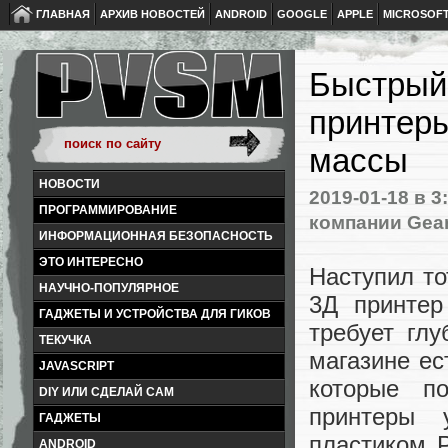
ГЛАВНАЯ
АРХИВ НОВОСТЕЙ
ANDROID
GOOGLE
APPLE
MICROSOF
Быстрый 
принтеры
массы
НОВОСТИ
2019-01-18
в 3
ПРОГРАММИРОВАНИЕ
компании Gea
ИНФОРМАЦИОННАЯ БЕЗОПАСНОСТЬ
ЭТО ИНТЕРЕСНО
Наступил то
НАУЧНО-ПОПУЛЯРНОЕ
3Д принтер
ГАДЖЕТЫ И УСТРОЙСТВА ДЛЯ ГИКОВ
требует глу
ТЕКУЧКА
магазине ес
JAVASCRIPT
которые п
DIY ИЛИ СДЕЛАЙ САМ
принтеры 
ГАДЖЕТЫ
пластиком 
ANDROID