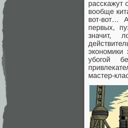
расскажут о
вообще кит
вот-вот… А
первых, пу
значит, 
действител
экономики 
убогой б
привлекат
мастер-клас