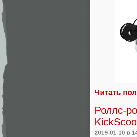
Читать по
Роллс-ро
KickScoo
2019-01-10
в 1