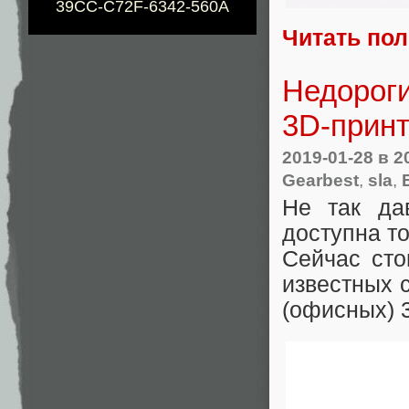
39CC-C72F-6342-560A
Читать по
Недорог
3D-прин
2019-01-28
в 2
Gearbest
,
sla
,
Не так да
доступна т
Сейчас сто
известных 
(офисных) 