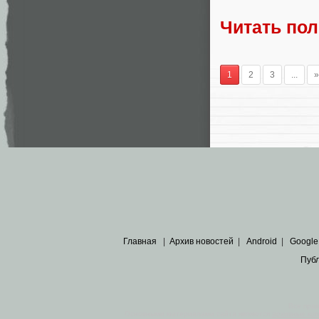
Читать по
1
2
3
...
»
Главная
|
Архив новостей
|
Android
|
Google
Пуб
Все пра
Основными материалами сайта являются
архивные ко