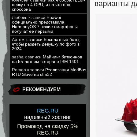
Алексей
к записи
Как я собрал LLM-
варианты д
печку на 4 GPU, и на что она
способна
Любовь
к записи
Huawei
официально представила
HarmonyOS 7: какие смартфоны
получат её первыми
Артем
к записи
Бесплатные боты,
чтобы раздеть девушку по фото в
2024
sasha
к записи
Майнинг биткоинов
на 55-летнем ветеране IBM 1401
Roman
к записи
Реализация ModBus
RTU Slave на stm32
РЕКОМЕНДУЕМ
REG.RU
надежный хостинг
Промокод на скидку 5%
REG.RU