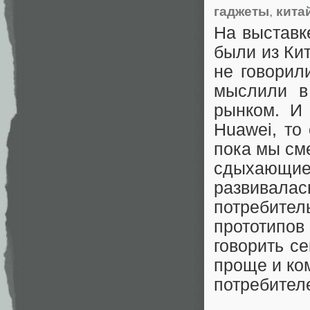
гаджеты
,
кита
На выставк
были из Ки
не говорил
мыслили в
рынком. И
Huawei, то
пока мы см
сдыхающие
развивал
потребите
прототипов
говорить се
проще и ко
потребител