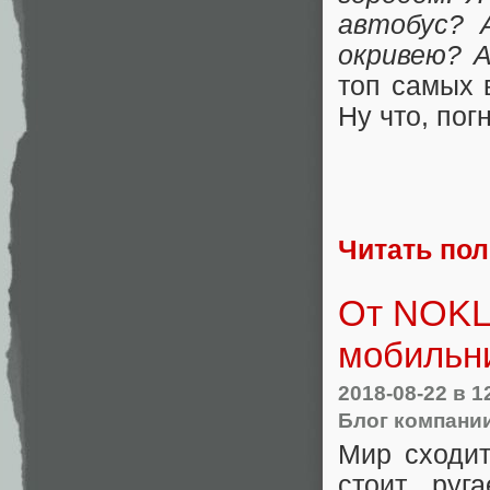
автобус? 
окривею? 
топ самых 
Ну что, пог
Читать по
От NOKLA
мобильн
2018-08-22
в 1
Блог компании
Мир сходит
стоит руг