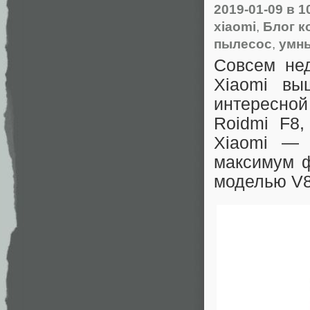
2019-01-09
в 1
xiaomi
,
Блог к
пылесос
,
умн
Совсем не
Xiaomi вы
интересной
Roidmi F8
Xiaomi — 
максимум ф
моделью V8