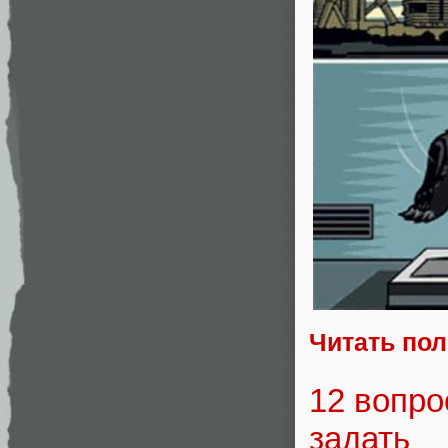
Читать по
12 вопро
задать