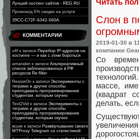
Читать по
Лучший хостинг сайтов - REG.RU
Промокод 5% скидки на услуги
Слон в п
39CC-C72F-6342-560A
огромны
КОММЕНТАРИИ
2019-01-30
в 1
компании Gea
v4f
к записи
Перебор IP-адресов на
хостинге — и как с этим бороться
Со времен
amarakin
к записи
Альтернативный
производс
список заблокированных в РФ
ресурсов Re:filter
технологий
ResizeOn
к записи
Эксперименты с
массе, име
тиграми и другие способы
преподавать программирование
(квадрат с
студентам, которым скучно
делать, есл
Text2Vid
к записи
Эксперименты с
тиграми и другие способы
преподавать программирование
Существу
студентам, которым скучно
увеличени
всым
к записи
Развёртывание своего
MTProxy Telegram со статистикой
дорогосто