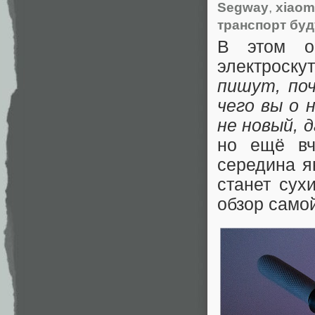
Segway
,
xiaom
транспорт бу
В этом об
электроску
пишут, поч
чего вы о 
не новый, д
но ещё вч
середина я
станет сух
обзор само