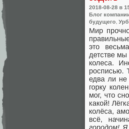
2018-08-28
в 1
Блог компании
будущего
,
Урб
Мир прочно
правильные
это весьм
детстве мы
колеса. И
росписью. 
едва ли не
горку коле
мог, что сн
какой! Лёг
колёса, ам
всё, начин
городом! Я