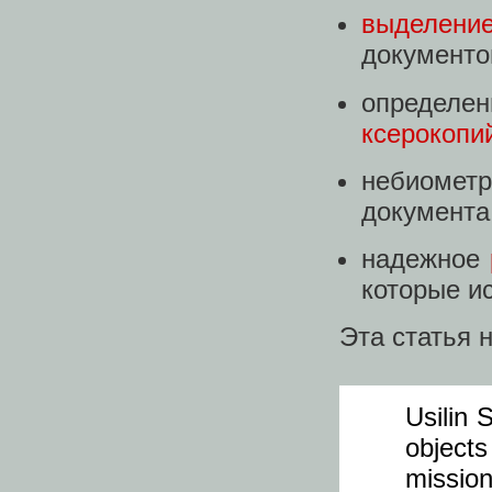
выделени
документов
определ
ксерокопи
небиоме
документа
надежное
которые и
Эта статья 
Usilin 
objects
missi