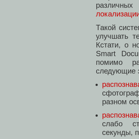
различных
локализаци
Такой сист
улучшать т
Кстати, о н
Smart Docu
помимо ра
следующие 
распозна
сфотограф
разном ос
распознав
слабо ст
секунды, 