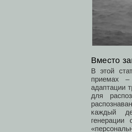
Вместо з
В этой ста
приемах –
адаптации т
для распо
распознав
каждый де
генерации 
«персонал