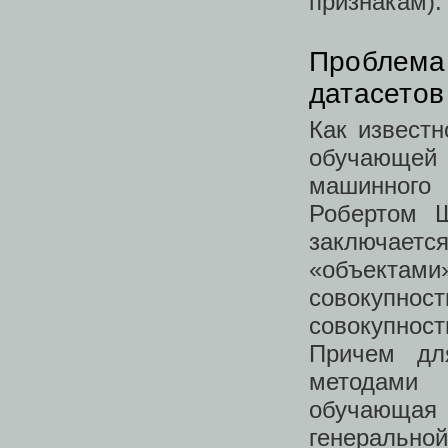
признакам).
Проблема 
датасетов
Как известн
обучающе
машинного
Робертом Ш
заключаетс
«объектами
совокупнос
совокупнос
Причем для
методами
обучающая 
генеральной