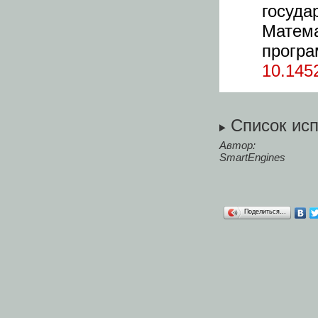
госуд
Мате
програ
10.145
Список ис
Автор:
SmartEngines
Поделиться…