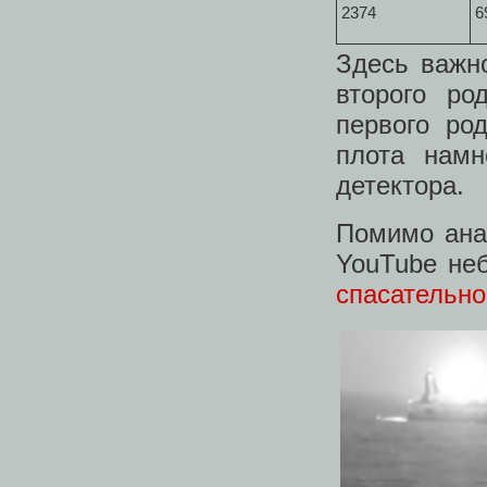
2374
6
Здесь важн
второго ро
первого род
плота намн
детектора.
Помимо анал
YouTube не
спасательно