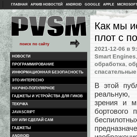
ГЛАВНАЯ
АРХИВ НОВОСТЕЙ
ANDROID
GOOGLE
APPLE
MICROSOF
Как мы 
плот c 
2021-12-06
в 9
Smart Engines
НОВОСТИ
обработка
,
об
ПРОГРАММИРОВАНИЕ
спасательные
ИНФОРМАЦИОННАЯ БЕЗОПАСНОСТЬ
ЭТО ИНТЕРЕСНО
В этой пуб
НАУЧНО-ПОПУЛЯРНОЕ
реальную, 
ГАДЖЕТЫ И УСТРОЙСТВА ДЛЯ ГИКОВ
зрения и м
ТЕКУЧКА
бортового 
JAVASCRIPT
беспилотн
DIY ИЛИ СДЕЛАЙ САМ
предназнач
ГАДЖЕТЫ
изображени
ANDROID