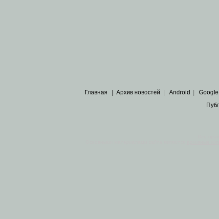
Главная
|
Архив новостей
|
Android
|
Google
Пуб
Все пра
Основными материалами сайта являются
архивные ко