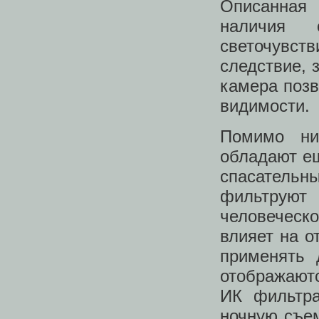
Описанная 
наличия 
светочувств
следствие, 
камера позв
видимости.
Помимо низ
обладают е
спасатель
фильтруют
человеческ
влияет на о
применять 
отображаютс
ИК фильтра
ночную съем