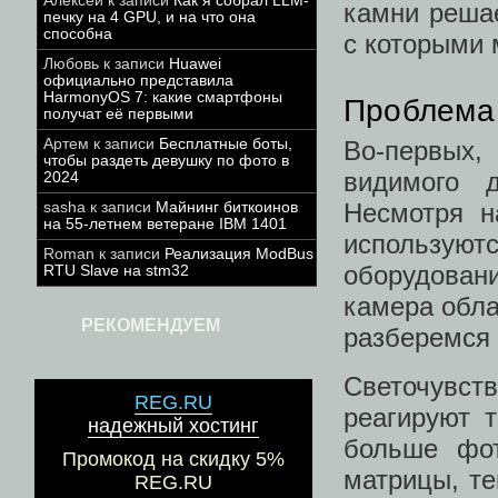
Алексей
к записи
Как я собрал LLM-
камни решае
печку на 4 GPU, и на что она
способна
с которыми 
Любовь
к записи
Huawei
официально представила
HarmonyOS 7: какие смартфоны
Проблема 
получат её первыми
Артем
к записи
Бесплатные боты,
Во-первых
чтобы раздеть девушку по фото в
видимого д
2024
Несмотря н
sasha
к записи
Майнинг биткоинов
на 55-летнем ветеране IBM 1401
использу
Roman
к записи
Реализация ModBus
оборудован
RTU Slave на stm32
камера обла
РЕКОМЕНДУЕМ
разберемся 
Светочувс
REG.RU
реагируют 
надежный хостинг
больше фот
Промокод на скидку 5%
матрицы, те
REG.RU