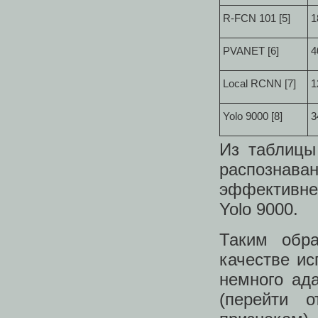
R-FCN 101 [5]
1
PVANET [6]
4
Local RCNN [7]
1
Yolo 9000 [8]
3
Из таблицы
распознав
эффективне
Yolo 9000.
Таким обр
качестве ис
немного ад
(перейти 