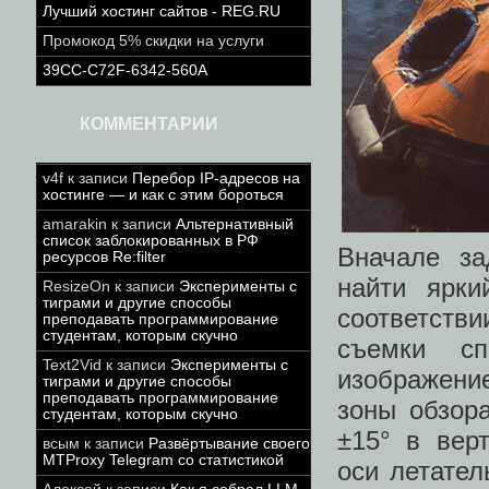
Лучший хостинг сайтов - REG.RU
Промокод 5% скидки на услуги
39CC-C72F-6342-560A
КОММЕНТАРИИ
v4f
к записи
Перебор IP-адресов на
хостинге — и как с этим бороться
amarakin
к записи
Альтернативный
список заблокированных в РФ
Вначале за
ресурсов Re:filter
найти ярки
ResizeOn
к записи
Эксперименты с
тиграми и другие способы
соответств
преподавать программирование
студентам, которым скучно
съемки сп
Text2Vid
к записи
Эксперименты с
изображени
тиграми и другие способы
преподавать программирование
зоны обзора
студентам, которым скучно
±15° в вер
всым
к записи
Развёртывание своего
MTProxy Telegram со статистикой
оси летател