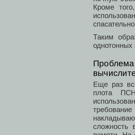
Кроме того
использо
спасательно
Таким обра
однотонных 
Проблема 
вычислит
Еще раз вс
плота ПСН
использова
требование
накладыва
сложность 
памяти. На 