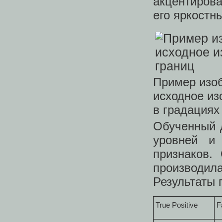
акцентирова
его яркостн
Пример изоб
исходное и
в градациях 
Обученный д
уровней и
признаков.
производил
Результаты 
True Positive
F