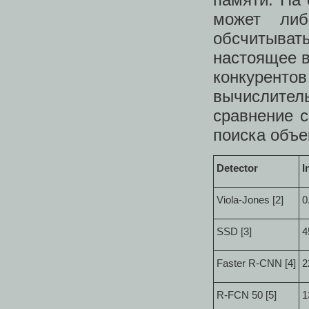
может либ
обсчитыват
настоящее в
конкурент
вычислите
сравнение 
поиска объе
Detector
I
Viola-Jones [2]
0
SSD [3]
4
Faster R-CNN [4]
2
R-FCN 50 [5]
1