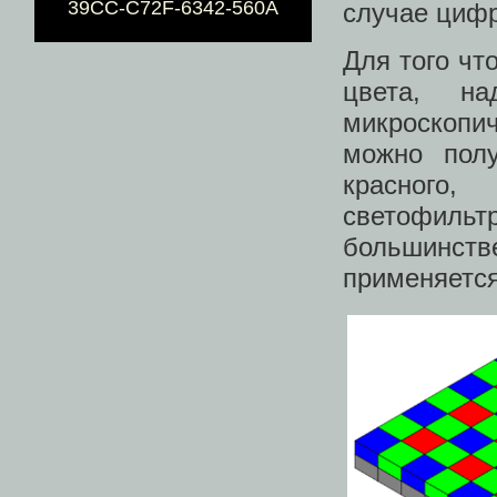
39CC-C72F-6342-560A
случае цифр
Для того чт
цвета, на
микроскопи
можно полу
красного,
светофильтр
большинст
применяется