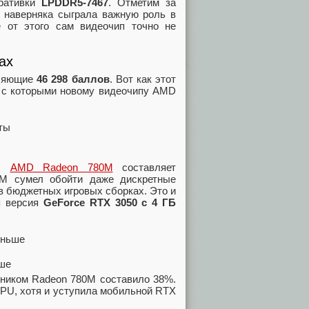
ративки
LPDDR5-7467
. Отметим за
и наверняка сыграла важную роль в
 от этого сам видеочип точно не
ах
тляющие
46 298 баллов
. Вот как этот
, с которыми новому видеочипу AMD
 с
AMD Radeon 780M
составляет
0M сумел обойти даже дискретные
в бюджетных игровых сборках. Это и
я версия
GeForce RTX 3050 c 4 ГБ
ьше
ником Radeon 780M составило 38%.
GPU, хотя и уступила мобильной RTX