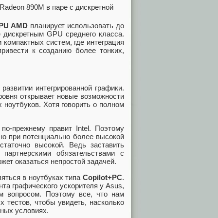
Radeon 890M в паре с дискретной
APU AMD
планирует использовать до
е дискретным GPU среднего класса.
 компактных систем, где интеграция
ривести к созданию более тонких,
развитии интегрированной графики.
ровня открывает новые возможности
 ноутбуков. Хотя говорить о полном
по-прежнему правит Intel. Поэтому
но при потенциально более высокой
статочно высокой. Ведь заставить
 партнерскими обязательствами с
жет оказаться непростой задачей.
яться в ноутбуках типа
Copilot+PC
.
нта графического ускорителя у Asus,
м вопросом. Поэтому все, что нам
х тестов, чтобы увидеть, насколько
ьных условиях.