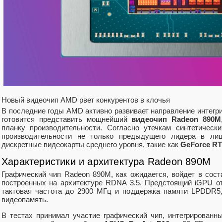
Новый видеочип AMD рвет конкурентов в клочья
В последние годы AMD активно развивает направление интегр
готовится представить мощнейший
видеочип Radeon 890M
планку производительности. Согласно утечкам синтетическ
производительности не только предыдущего лидера в л
дискретные видеокарты среднего уровня, такие как
GeForce RT
Характеристики и архитектура Radeon 890M
Графический чип Radeon 890M, как ожидается, войдет в сос
построенных на архитектуре RDNA 3.5. Предстоящий iGPU о
тактовая частота до 2900 МГц и поддержка памяти LPDDR5,
видеопамять.
В тестах принимал участие графический чип, интегрирован