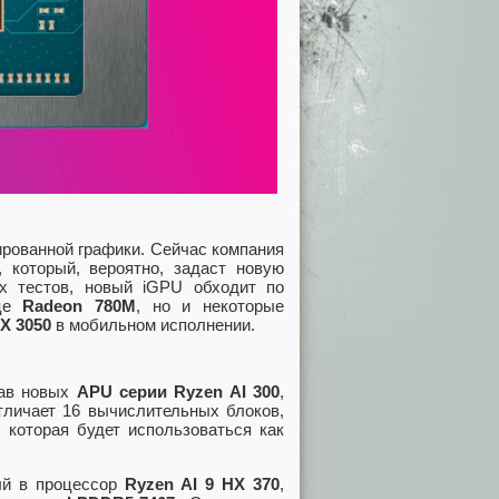
ированной графики. Сейчас компания
, который, вероятно, задаст новую
их тестов, новый iGPU обходит по
ице
Radeon 780M
, но и некоторые
X 3050
в мобильном исполнении.
тав новых
APU серии Ryzen AI 300
,
тличает 16 вычислительных блоков,
 которая будет использоваться как
ный в процессор
Ryzen AI 9 HX 370
,