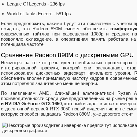
League Of Legends - 236 fps
World of Tanks Encore - 581 fps
Если предположить, какими будут эти показатели с учетом п
ожидать, что Radeon 890M сможет обеспечить
комфортну
современных тайтлов при разрешении 1080p и средних нас
позволяло охлаждение, а оперативная память работала на
потенциала частоте.
Сравнение Radeon 890M с дискретными GPU
Несмотря на то что речь идет о мобильных процессорах, 
интегрированной графики, которой они располагают, ста
использования дискретных видеокарт начального уровня. 
обеспечить вполне приемлемую частоту кадров в современн
этом потребляя значительно меньше энергии.
По заявлениям AMD, ближайшей альтернативой Ryzen
производительности среди уже представленных на рынке реш
и NVIDIA GeForce GTX 1650
, который выдает в играх примерн
с десктопной версией RTX 3050 новый видеочип явно не смож
которую способен выдавать Radeon 890M, уже дорогого стоит.