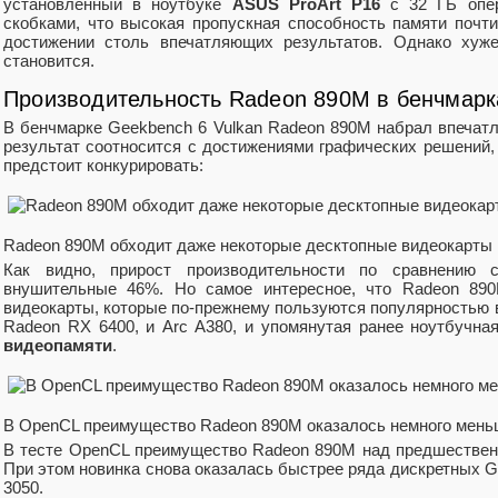
установленный в ноутбуке
ASUS ProArt P16
с 32 ГБ опе
скобками, что высокая пропускная способность памяти почт
достижении столь впечатляющих результатов. Однако хуже
становится.
Производительность Radeon 890M в бенчмарк
В бенчмарке Geekbench 6 Vulkan Radeon 890M набрал впеча
результат соотносится с достижениями графических решений
предстоит конкурировать:
Radeon 890M обходит даже некоторые десктопные видеокарты
Как видно, прирост производительности по сравнению
внушительные 46%. Но самое интересное, что Radeon 89
видеокарты, которые по-прежнему пользуются популярностью 
Radeon RX 6400, и Arc A380, и упомянутая ранее ноутбучна
видеопамяти
.
В OpenCL преимущество Radeon 890M оказалось немного мен
В тесте OpenCL преимущество Radeon 890M над предшествен
При этом новинка снова оказалась быстрее ряда дискретных 
3050.