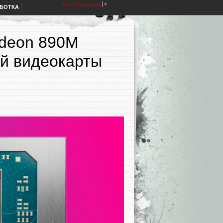
Select Language
▼
АБОТКА
deon 890M
й видеокарты