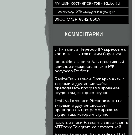
Лучший хостинг сайтов - REG.RU
Промокод 5% скидки на услуги
39CC-C72F-6342-560A
КОММЕНТАРИИ
v4f
к записи
Перебор IP-адресов на
хостинге — и как с этим бороться
amarakin
к записи
Альтернативный
список заблокированных в РФ
ресурсов Re:filter
ResizeOn
к записи
Эксперименты с
тиграми и другие способы
преподавать программирование
студентам, которым скучно
Text2Vid
к записи
Эксперименты с
тиграми и другие способы
преподавать программирование
студентам, которым скучно
всым
к записи
Развёртывание своего
MTProxy Telegram со статистикой