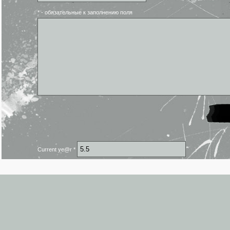
* - обязательные к заполнению поля
Current ye@r
*