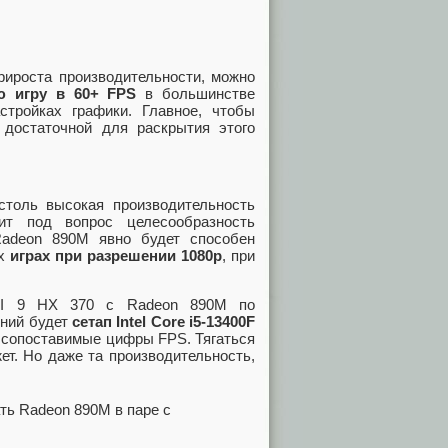
рироста производительности, можно
ю игру в 60+ FPS
в большинстве
тройках графики. Главное, чтобы
 достаточной для раскрытия этого
столь высокая производительность
вит под вопрос целесообразность
Radeon 890M явно будет способен
ых
играх при разрешении 1080p
, при
 AI 9 HX 370 с Radeon 890M по
ений будет
сетап Intel Core i5-13400F
о сопоставимые цифры FPS. Тягаться
ет. Но даже та производительность,