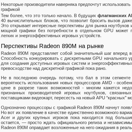
Некоторые производители наверняка предпочтут использовать 
графикой
Тем более, что это только начало. В будущих
флагманских 
40 вычислительных блоков, что позволит бросить вызов даж
Это открывает интересные перспективы для рынка ноутбуков и
мощной графики без потребности в отдельном GPU может п
легких и энергоэффективных игровых устройств.
Перспективы Radeon 890M на рынке
Radeon 890M представляет собой значительный шаг вперед в 
Способность конкурировать с дискретными GPU начального у
для создания доступных игровых систем и энергоэффективных
превосходстве над дискретной графикой пока рано.
Не в последнюю очередь потому, что бал в этом сегменте 
вероятность использования новых процессоров AMD - особен
цене в разрезе таких возможностей - многим кажется недо
признанных производителей игровых ноутбуков, связанных
поставщиками видеокарт, пересесть на новый APU “красных” мо
Однозначно процессоры с графикой Radeon 890M начнут появл
Но вот их появление в качестве единственно возможного вариа
Acer и других крупных игроков пока находится под больши
остается, — просто ждать официального релиза и независимы
Radeon 890M оправдает возложенные на него ожидания в реал