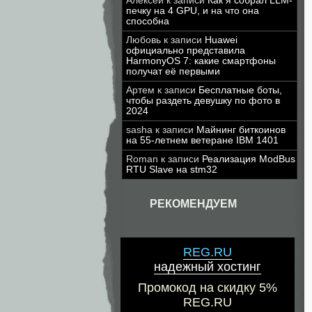
Алексей
к записи
Как я собрал LLM-
печку на 4 GPU, и на что она
способна
Любовь
к записи
Huawei
официально представила
HarmonyOS 7: какие смартфоны
получат её первыми
Артем
к записи
Бесплатные боты,
чтобы раздеть девушку по фото в
2024
sasha
к записи
Майнинг биткоинов
на 55-летнем ветеране IBM 1401
Roman
к записи
Реализация ModBus
RTU Slave на stm32
РЕКОМЕНДУЕМ
REG.RU
надежный хостинг
Промокод на скидку 5%
REG.RU