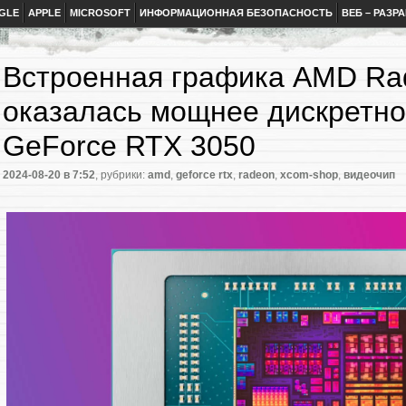
GLE
APPLE
MICROSOFT
ИНФОРМАЦИОННАЯ БЕЗОПАСНОСТЬ
ВЕБ – РАЗР
Встроенная графика AMD Ra
оказалась мощнее дискретно
GeForce RTX 3050
2024-08-20
в 7:52
, рубрики:
amd
,
geforce rtx
,
radeon
,
xcom-shop
,
видеочип