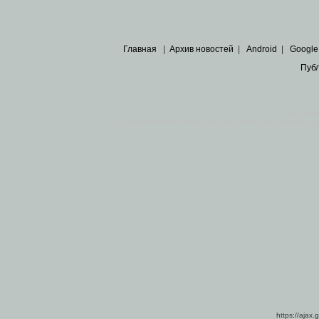
Главная
|
Архив новостей
|
Android
|
Google
Пуб
Все пра
Основными материалами сайта являются
архивные ко
https://ajax.