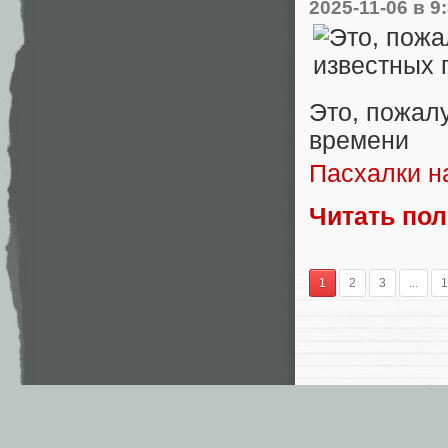
2025-11-06
в 9
Это, пожал
времени
Пасхалки н
Читать по
1
2
3
...
1