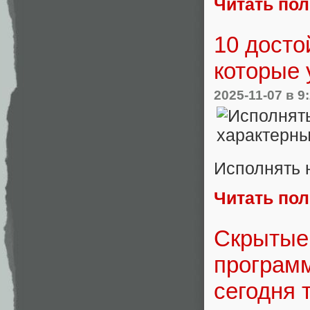
Читать по
10 досто
которые 
2025-11-07
в 9
Исполнять 
Читать по
Скрытые
программ
сегодня 