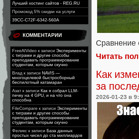
Лучший хостинг сайтов - REG.RU
Промокод 5% скидки на услуги
39CC-C72F-6342-560A
КОММЕНТАРИИ
Сравнение 
FreeAIVideo
к записи
Эксперименты
Читать по
с тиграми и другие способы
преподавать программирование
студентам, которым скучно
Как изм
Влад
к записи
NAVIS —
многоцелевой быстросборный
беспилотный катамаран
за после
Азат
к записи
Как я собрал LLM-
печку на 4 GPU, и на что она
2026-01-23
в 9
способна
FileCompare
к записи
Эксперименты
с тиграми и другие способы
преподавать программирование
студентам, которым скучно
Феликс
к записи
База данных
простых чисел до ста миллиардов