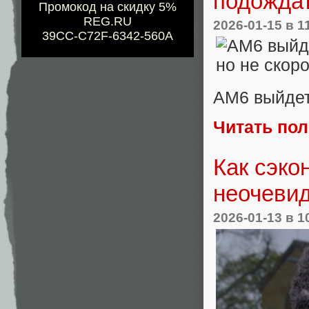
подожда
Промокод на скидку 5%
REG.RU
2026-01-15
в 1
39CC-C72F-6342-560A
AM6 выйдет,
Читать по
Как сэко
неочевид
2026-01-13
в 1