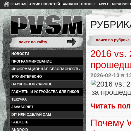
ГЛАВНАЯ
АРХИВ НОВОСТЕЙ
ANDROID
GOOGLE
APPLE
MICROSOF
РУБРИК
2016 vs.
НОВОСТИ
ПРОГРАММИРОВАНИЕ
прошедш
ИНФОРМАЦИОННАЯ БЕЗОПАСНОСТЬ
2026-02-13
в 1
ЭТО ИНТЕРЕСНО
НАУЧНО-ПОПУЛЯРНОЕ
ГАДЖЕТЫ И УСТРОЙСТВА ДЛЯ ГИКОВ
ТЕКУЧКА
Читать по
JAVASCRIPT
DIY ИЛИ СДЕЛАЙ САМ
Почему W
ГАДЖЕТЫ
ANDROID