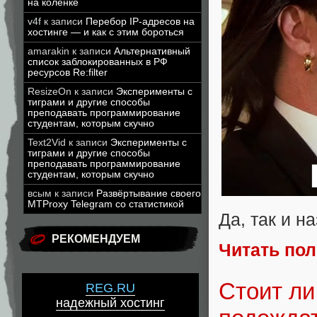
на коленке
v4f
к записи
Перебор IP-адресов на
хостинге — и как с этим бороться
amarakin
к записи
Альтернативный
список заблокированных в РФ
ресурсов Re:filter
ResizeOn
к записи
Эксперименты с
тиграми и другие способы
преподавать программирование
студентам, которым скучно
Text2Vid
к записи
Эксперименты с
тиграми и другие способы
преподавать программирование
студентам, которым скучно
всым
к записи
Развёртывание своего
MTProxy Telegram со статистикой
Да, так и н
РЕКОМЕНДУЕМ
Читать по
Стоит ли
REG.RU
надежный хостинг