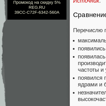
Источник
.
Промокод на скидку 5%
REG.RU
39CC-C72F-6342-560A
Сравнени
Перечислю г
максималь
появились
появилась
производи
частоты и
появился 
ядрами и б
незначите
высокочаст