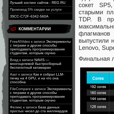
Лучший хостинг сайтов - REG.RU
сокет SP5,
Промокод 5% скидки на услуги
старыми пл
39CC-C72F-6342-560A
TDP. В пр
максималь
КОММЕНТАРИИ
флагманов 
выпустили н
FreeAIVideo
к записи
Эксперименты
с тиграми и другие способы
Lenovo, Sup
преподавать программирование
студентам, которым скучно
Финальная л
Влад
к записи
NAVIS —
многоцелевой быстросборный
беспилотный катамаран
Азат
к записи
Как я собрал LLM-
печку на 4 GPU, и на что она
способна
FileCompare
к записи
Эксперименты
с тиграми и другие способы
преподавать программирование
студентам, которым скучно
Феликс
к записи
База данных
простых чисел до ста миллиардов