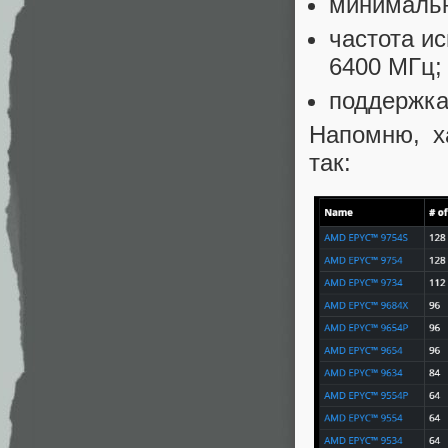
минимальн
частота и
6400 МГц;
поддержка
Напомню, х
так: