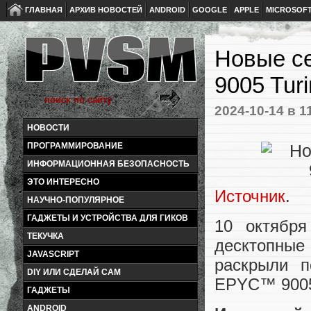
ГЛАВНАЯ
АРХИВ НОВОСТЕЙ
ANDROID
GOOGLE
APPLE
MICROSOF
Новые с
9005 Tur
2024-10-14
в 1
НОВОСТИ
ПРОГРАММИРОВАНИЕ
ИНФОРМАЦИОННАЯ БЕЗОПАСНОСТЬ
ЭТО ИНТЕРЕСНО
Источник
.
НАУЧНО-ПОПУЛЯРНОЕ
ГАДЖЕТЫ И УСТРОЙСТВА ДЛЯ ГИКОВ
10 октября
ТЕКУЧКА
десктопны
JAVASCRIPT
раскрыли п
DIY ИЛИ СДЕЛАЙ САМ
EPYC™ 9005 
ГАДЖЕТЫ
ANDROID