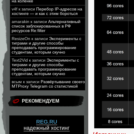
на коленке
v4f
к записи
Перебор IP-адресов на
хостинге — и как с этим бороться
amarakin
к записи
Альтернативный
список заблокированных в РФ
ресурсов Re:filter
ResizeOn
к записи
Эксперименты с
тиграми и другие способы
преподавать программирование
студентам, которым скучно
Text2Vid
к записи
Эксперименты с
тиграми и другие способы
преподавать программирование
студентам, которым скучно
всым
к записи
Развёртывание своего
MTProxy Telegram со статистикой
РЕКОМЕНДУЕМ
REG.RU
надежный хостинг