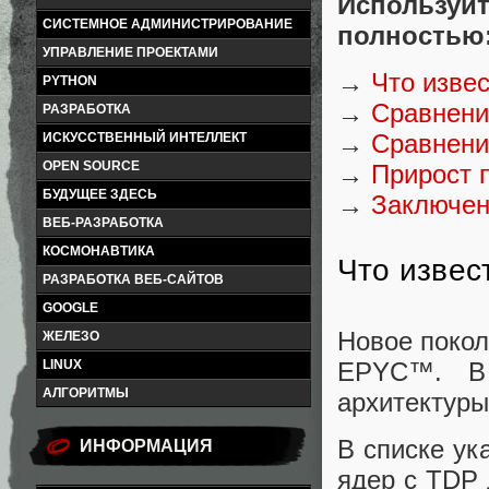
Используй
СИСТЕМНОЕ АДМИНИСТРИРОВАНИЕ
полностью
УПРАВЛЕНИЕ ПРОЕКТАМИ
→
Что изве
PYTHON
→
Сравнен
РАЗРАБОТКА
→
Сравнение
ИСКУССТВЕННЫЙ ИНТЕЛЛЕКТ
OPEN SOURCE
→
Прирост 
БУДУЩЕЕ ЗДЕСЬ
→
Заключен
ВЕБ-РАЗРАБОТКА
КОСМОНАВТИКА
Что извес
РАЗРАБОТКА ВЕБ-САЙТОВ
GOOGLE
Новое покол
ЖЕЛЕЗО
LINUX
EPYC™. В 
АЛГОРИТМЫ
архитектуры
В списке ук
ИНФОРМАЦИЯ
ядер с TDP 