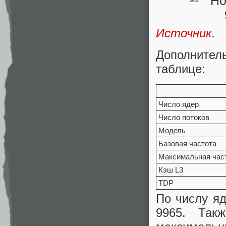
Источник
.
Дополнитель
таблице:
Число ядер
Число потоков
Модель
Базовая частота
Максимальная час
Кэш L3
TDP
По числу я
9965. Так