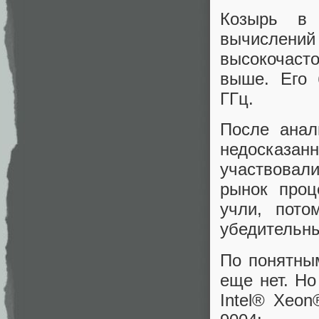
Козырь в 
вычислен
высокочаст
выше. Его 
ГГц.
После анал
недосказанн
участвова
рынок проц
учли, пот
убедительн
По понятны
еще нет. Н
Intel® Xeo