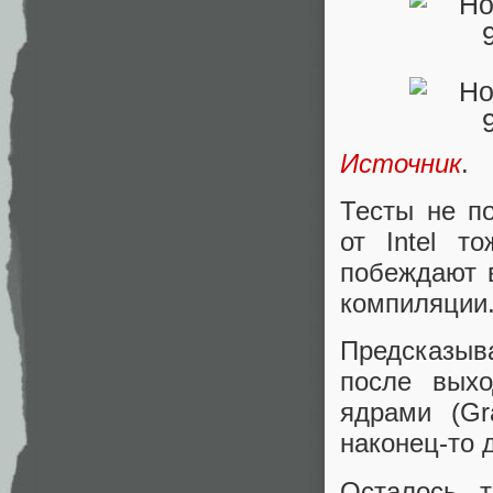
Источник
.
Тесты не п
от Intel т
побеждают 
компиляции.
Предсказыва
после выхо
ядрами (Gr
наконец-то 
Осталось т