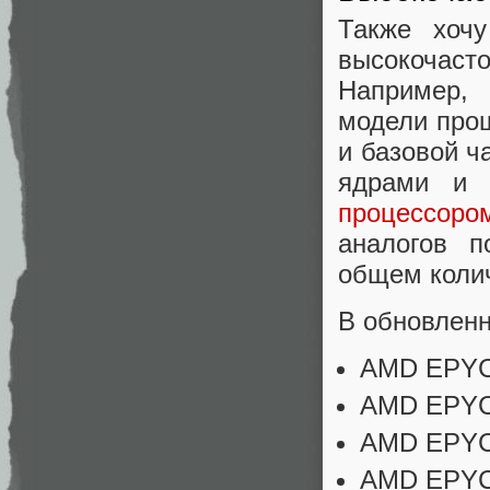
Также хочу
высокочаст
Например,
модели про
и базовой ч
ядрами и 
процессоро
аналогов п
общем колич
В обновленн
AMD EPYC™
AMD EPYC™
AMD EPYC™
AMD EPYC™