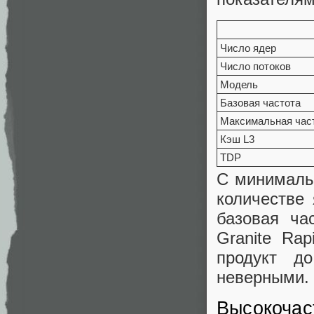
Число ядер
Число потоков
Модель
Базовая частота
Максимальная час
Кэш L3
TDP
С минималь
количестве 
базовая ча
Granite Rap
продукт д
неверными.
Высокочас