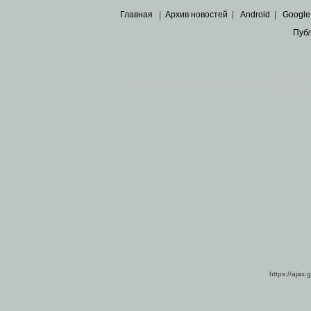
Главная
|
Архив новостей
|
Android
|
Google
Пуб
Все пра
Основными материалами сайта являются
архивные ко
https://ajax.