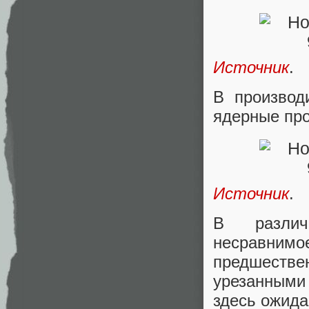
Источник
.
В производ
ядерные про
Источник
.
В различ
несравнимо
предшеств
урезанными 
здесь ожида