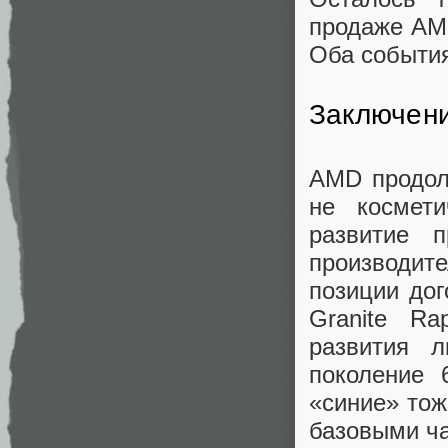
продаже AMD
Оба события
Заключен
AMD продол
не космети
развитие 
производит
позиции дог
Granite R
развития 
поколение 
«синие» тож
базовыми ча