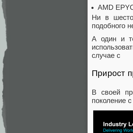
AMD EPYC™
Ни в шесто
подобного не
А один и т
использова
случае с
Прирост п
В своей пр
поколение с 