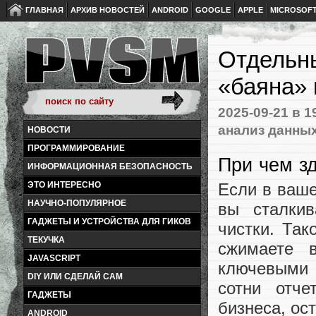
ГЛАВНАЯ
АРХИВ НОВОСТЕЙ
ANDROID
GOOGLE
APPLE
MICROSOF
Отдельны
«баяна» 
2025-09-21
в 1
анализ данны
НОВОСТИ
ПРОГРАММИРОВАНИЕ
При чем з
ИНФОРМАЦИОННАЯ БЕЗОПАСНОСТЬ
Если в ваше
ЭТО ИНТЕРЕСНО
НАУЧНО-ПОПУЛЯРНОЕ
вы сталкив
ГАДЖЕТЫ И УСТРОЙСТВА ДЛЯ ГИКОВ
чистки. Так
ТЕКУЧКА
сжимаете 
JAVASCRIPT
ключевыми м
DIY ИЛИ СДЕЛАЙ САМ
сотни отче
ГАДЖЕТЫ
бизнеса, ос
ANDROID