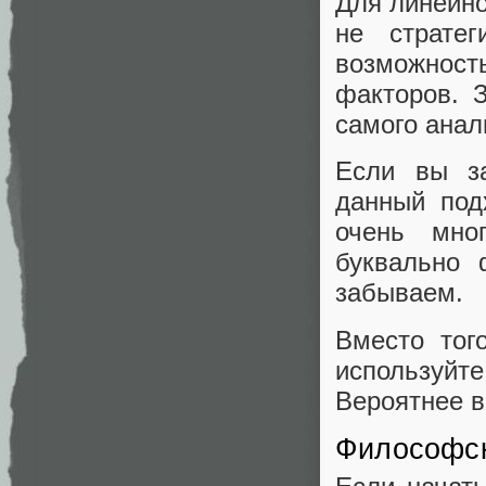
Для линейн
не страте
возможнос
факторов. 
самого анал
Если вы за
данный под
очень мно
буквально 
забываем.
Вместо тог
используйте
Вероятнее в
Философск