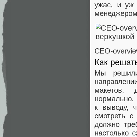
ужас, и уж 
менеджеро
CEO-overvie
Как решат
Мы решили
направлени
макетов, 
нормально,
к выводу, 
смотреть с
должно тре
настолько с