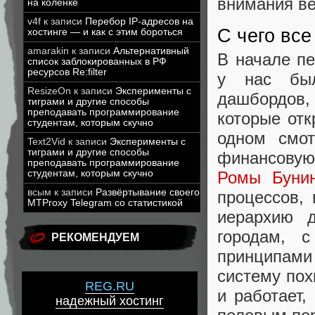
внимания в
на коленке
v4f
к записи
Перебор IP-адресов на
С чего все
хостинге — и как с этим бороться
amarakin
к записи
Альтернативный
В начале пе
список заблокированных в РФ
ресурсов Re:filter
у нас был
ResizeOn
к записи
Эксперименты с
дашбордов, 
тиграми и другие способы
преподавать программирование
которые от
студентам, которым скучно
одном смот
Text2Vid
к записи
Эксперименты с
тиграми и другие способы
финансовую
преподавать программирование
студентам, которым скучно
Ромы Буни
всым
к записи
Развёртывание своего
процессов,
MTProxy Telegram со статистикой
иерархию д
городам, 
РЕКОМЕНДУЕМ
принципами
систему пох
REG.RU
и работает,
надежный хостинг