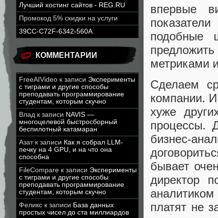
Лучший хостинг сайтов - REG.RU
впервые в
Промокод 5% скидки на услуги
показатели
39CC-C72F-6342-560A
подобные 
предложить 
КОММЕНТАРИИ
метриками 
FreeAIVideo
к записи
Эксперименты
Сделаем ср
с тиграми и другие способы
преподавать программирование
компании. И
студентам, которым скучно
хуже други
Влад
к записи
NAVIS —
многоцелевой быстросборный
процессы. 
беспилотный катамаран
бизнес-ан
Азат
к записи
Как я собрал LLM-
печку на 4 GPU, и на что она
договорить
способна
бывает оче
FileCompare
к записи
Эксперименты
директор п
с тиграми и другие способы
преподавать программирование
аналитиком
студентам, которым скучно
платят не з
Феликс
к записи
База данных
простых чисел до ста миллиардов