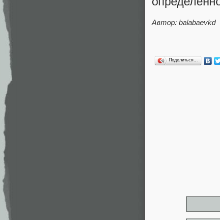
определенно
Автор: balabaevkd
Поделиться…