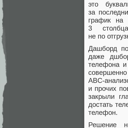
это буква
за последн
график на 
3 столбц
не по отгруз
Дашборд по
даже дшбо
телефона и
совершенн
ABC‑анализо
и прочих п
закрыли гл
достать тел
телефон.
Решение н