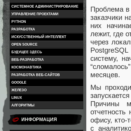
СИСТЕМНОЕ АДМИНИСТРИРОВАНИЕ
Проблема в 
УПРАВЛЕНИЕ ПРОЕКТАМИ
заказчики н
PYTHON
них начина
РАЗРАБОТКА
лежит, где 
ИСКУССТВЕННЫЙ ИНТЕЛЛЕКТ
через лока
OPEN SOURCE
PostgreSQL 
БУДУЩЕЕ ЗДЕСЬ
систему, на
ВЕБ-РАЗРАБОТКА
“сломалось
КОСМОНАВТИКА
месяцев.
РАЗРАБОТКА ВЕБ-САЙТОВ
GOOGLE
Мы проходи
ЖЕЛЕЗО
запускаетс
LINUX
Причины м
АЛГОРИТМЫ
отчетность 
офису, кто-т
ИНФОРМАЦИЯ
с аналитик