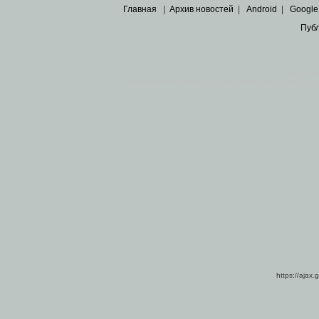
Главная
|
Архив новостей
|
Android
|
Google
Пуб
Все пра
Основными материалами сайта являются
архивные ко
https://ajax.