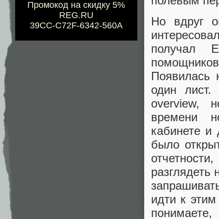
полевым пе
Промокод на скидку 5%
REG.RU
Но вдруг о
39CC-C72F-6342-560A
интересова
получал E
помощнико
Появилась 
один лист.
overview,
времени н
кабинете и 
было открыт
отчетност
разглядеть 
запрашивать
идти к этим
понимаете,