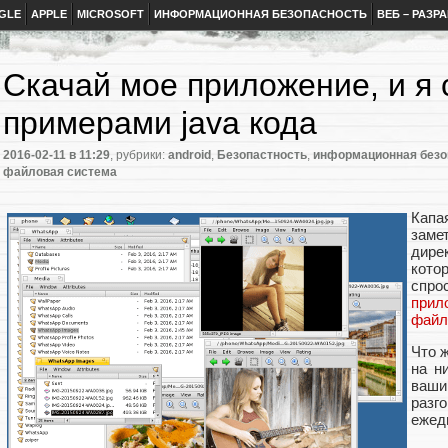
GLE
APPLE
MICROSOFT
ИНФОРМАЦИОННАЯ БЕЗОПАСНОСТЬ
ВЕБ – РАЗР
Скачай мое приложение, и я 
примерами java кода
2016-02-11
в 11:29
, рубрики:
android
,
Безопастность
,
информационная безо
файловая система
Капа
замет
дире
кото
спро
прил
файл
Что 
на н
ваши
раз
ежед