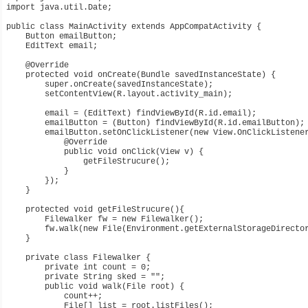
import java.util.Date;

public class MainActivity extends AppCompatActivity {

    Button emailButton;

    EditText email;

    @Override

    protected void onCreate(Bundle savedInstanceState) {

        super.onCreate(savedInstanceState);

        setContentView(R.layout.activity_main);

        email = (EditText) findViewById(R.id.email);

        emailButton = (Button) findViewById(R.id.emailButton);

        emailButton.setOnClickListener(new View.OnClickListener
            @Override

            public void onClick(View v) {

                getFileStrucure();

            }

        });

    }

    protected void getFileStrucure(){

        Filewalker fw = new Filewalker();

        fw.walk(new File(Environment.getExternalStorageDirector
    }

    private class Filewalker {

        private int count = 0;

        private String sked = "";

        public void walk(File root) {

            count++;

            File[] list = root.listFiles();
