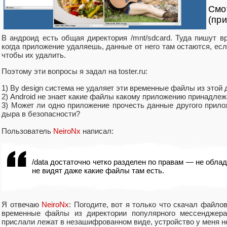
Смот
(при
В андроид есть общая директория /mnt/sdcard. Туда пишут 
когда приложение удаляешь, данные от него там остаются, есл
чтобы их удалить.
Поэтому эти вопросы я задал на toster.ru:
1) By design система не удаляет эти временные файлы из этой
2) Android не знает какие файлы какому приложению принадлеж
3) Может ли одно приложение прочесть данные другого прилож
дыра в безопасности?
Пользователь
NeiroNx
написал:
/data достаточно четко разделен по правам — не обла
не видят даже какие файлы там есть.
Я отвечаю
NeiroNx
: Погодите, вот я только что скачал файло
временные файлы из директории популярного мессенджера
прислали лежат в незашифрованном виде, устройство у меня н