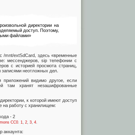
роизвольной директории на
азделяемый доступ. Поэтому,
нными файлами»
 с /mnt/extSdCard, здесь «временные
е: мессенджеров, sip телефонии с
ров с историей просмота страниц,
и записями неотложных дел.
 приложений видимо другое, если
ией там хранят незашифрованные
директории, к которой имеют доступ
е на работу с хранилищем:
mmons CC0
.
1
,
2
,
3
,
4
.
p аккаунта: