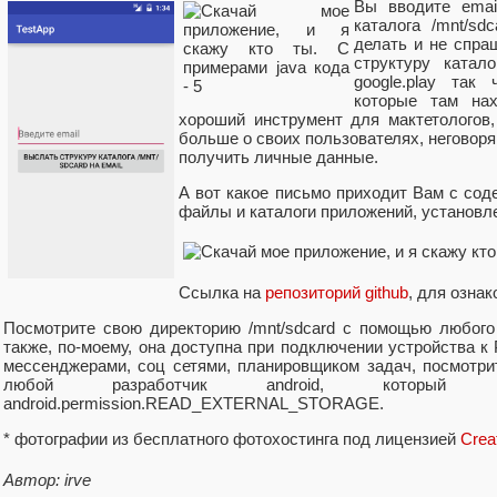
Вы вводите emai
каталога /mnt/sd
делать и не спраш
структуру катал
google.play так
которые там нах
хороший инструмент для мактетологов,
больше о своих пользователях, неговоря
получить личные данные.
А вот какое письмо приходит Вам с соде
файлы и каталоги приложений, установл
Ссылка на
репозиторий github
, для озна
Посмотрите свою директорию /mnt/sdcard с помощью любого
также, по-моему, она доступна при подключении устройства к 
мессенджерами, соц сетями, планировщиком задач, посмотрит
любой разработчик android, который
android.permission.READ_EXTERNAL_STORAGE.
* фотографии из бесплатного фотохостинга под лицензией
Crea
Автор: irve