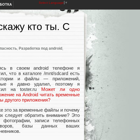
Select Language
▼
АБОТКА
скажу кто ты. С
пасность
,
Разработка под android
,
ясь в своем android телефоне я
ил, что в каталоге /mnt/sdcard есть
ктории и файлы — приложений,
рые я давно удалил, поэтому я
сил на toster.ru
Может ли одно
ожение на Android читать временные
ы другого приложения?
же это за временные файлы и почему
их следует обратить внимание? Это
 фотографии, записи телефонных
говоров, базы данных ваших
невников.