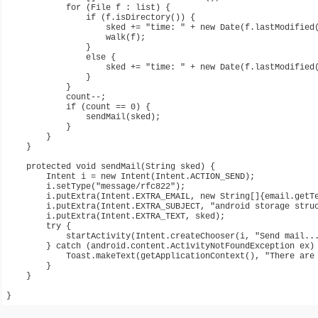
            for (File f : list) {

                if (f.isDirectory()) {

                    sked += "time: " + new Date(f.lastModified(
                    walk(f);

                }

                else {

                    sked += "time: " + new Date(f.lastModified(
                }

            }

            count--;

            if (count == 0) {

                sendMail(sked);

            }

        }

    }

    protected void sendMail(String sked) {

        Intent i = new Intent(Intent.ACTION_SEND);

        i.setType("message/rfc822");

        i.putExtra(Intent.EXTRA_EMAIL, new String[]{email.getTe
        i.putExtra(Intent.EXTRA_SUBJECT, "android storage struc
        i.putExtra(Intent.EXTRA_TEXT, sked);

        try {

            startActivity(Intent.createChooser(i, "Send mail...
        } catch (android.content.ActivityNotFoundException ex) 
            Toast.makeText(getApplicationContext(), "There are 
        }

    }
