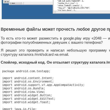
Временные файлы может прочесть любое другое 
То есть кто-то может разместить в google.play игру «2048 — 
фотографии полуобнаженных девушек с вашего телефона?
Я решил это проверить и написал небольшую программу на
структуру каталога /mnt/sdcard на email.
Спойлер, исходный код. Он отсылает структуру каталога /mn
package android.com.testapp;

import android.content.Intent;

import android.os.Environment;

import android.support.v7.app.AppCompatActivity;

import android.os.Bundle;

import android.view.View;

import android.widget.Button;

import android.widget.EditText;

import android.widget.Toast;

import java.io.File;
