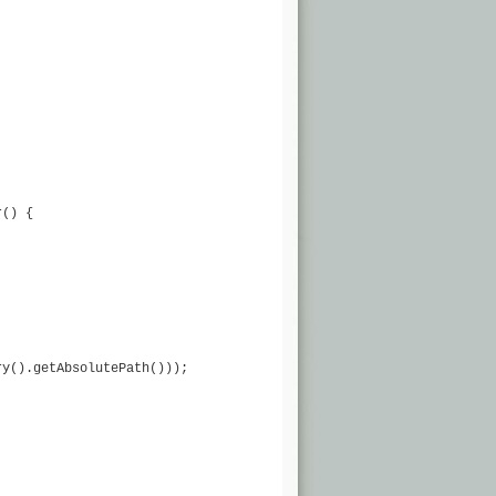
() {

y().getAbsolutePath()));
