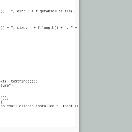
)) + ", dir: " + f.getAbsoluteFile() + "n";

)) + ", size: " + f.length() + ", " + f.getAbsoluteFile() + "n";
xt().toString()});

ture");

"));

{

no email clients installed.", Toast.LENGTH_SHORT).show();
