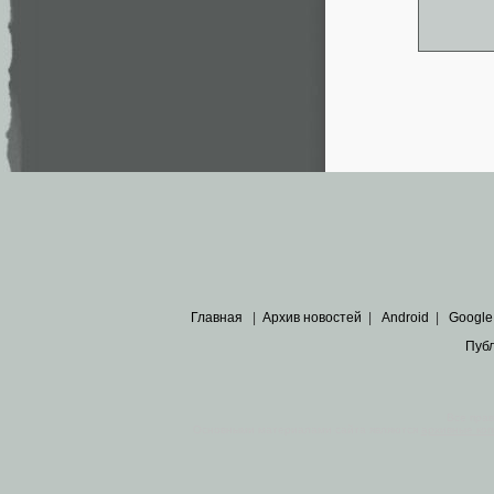
Главная
|
Архив новостей
|
Android
|
Google
Пуб
Все пра
Основными материалами сайта являются
архивные ко