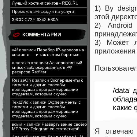
Лучший хостинг сайтов - REG.RU
1) By desi
Промокод 5% скидки на услуги
этой директ
39CC-C72F-6342-560A
2) Androi
принадлежа
КОММЕНТАРИИ
3) Может л
приложения 
v4f
к записи
Перебор IP-адресов на
хостинге — и как с этим бороться
amarakin
к записи
Альтернативный
Пользовате
список заблокированных в РФ
ресурсов Re:filter
ResizeOn
к записи
Эксперименты с
тиграми и другие способы
/data 
преподавать программирование
студентам, которым скучно
облада
Text2Vid
к записи
Эксперименты с
какие 
тиграми и другие способы
преподавать программирование
студентам, которым скучно
всым
к записи
Развёртывание своего
MTProxy Telegram со статистикой
Я отвеча