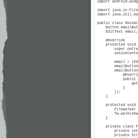
import android.widg
import java.io.File
import java.util.Da
public class MainAc
    Button emailBut
    EditText email;

    @Override

    protected void 
        super.onCre
        setContentV
        email = (Ed
        emailButton
        emailButton
            @Overri
            public 
                get
            }

        });

    }

    protected void 
        Filewalker 
        fw.walk(new
    }

    private class F
        private int
        private Str