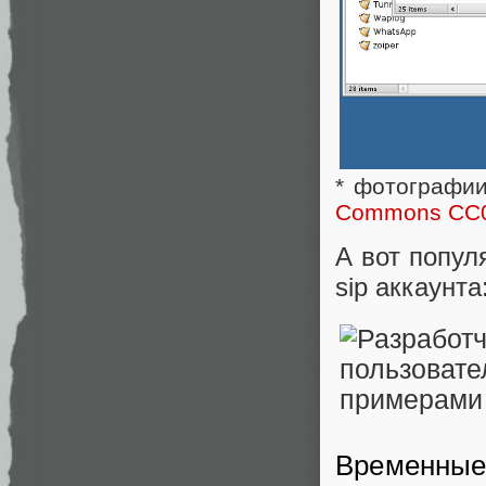
* фотографии
Commons CC
А вот попул
sip аккаунта
Временные