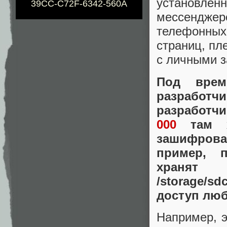
установл
39CC-C72F-6342-560A
мессенджер
телефонных
страниц, пл
с личными з
Под вре
разработ
разработчи
000
там х
зашифрова
пример, 
храня
/storage/s
доступ люб
Например, 