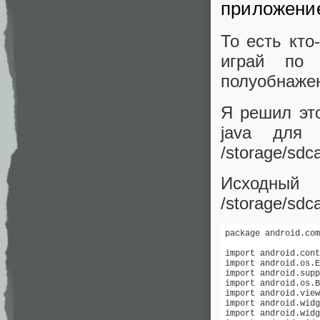
приложени
То есть кто
играй по 
полуобнаже
Я решил эт
java для 
/storage/sdca
Исходный 
/storage/sdca
package android.com
import android.cont
import android.os.E
import android.supp
import android.os.B
import android.view
import android.widg
import android.widg