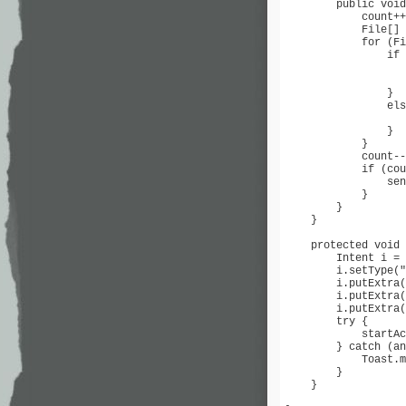
        public void
            count++
            File[] 
            for (Fi
                if 
                   
                   
                }

                els
                   
                }

            }

            count--
            if (cou
                sen
            }

        }

    }

    protected void 
        Intent i = 
        i.setType("
        i.putExtra(
        i.putExtra(
        i.putExtra(
        try {

            startAc
        } catch (an
            Toast.m
        }

    }
