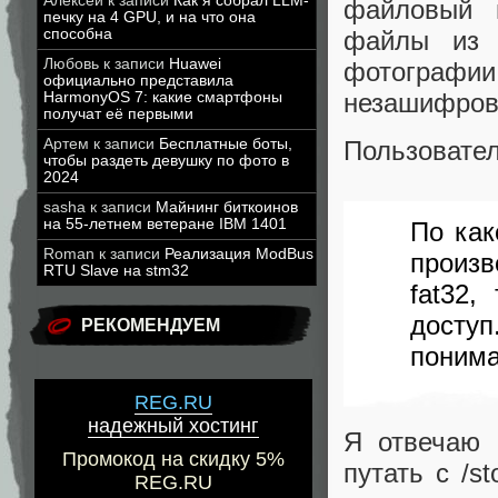
Алексей
к записи
Как я собрал LLM-
файловый 
печку на 4 GPU, и на что она
способна
файлы из 
Любовь
к записи
Huawei
фотогра
официально представила
незашифрова
HarmonyOS 7: какие смартфоны
получат её первыми
Артем
к записи
Бесплатные боты,
Пользовате
чтобы раздеть девушку по фото в
2024
sasha
к записи
Майнинг биткоинов
на 55-летнем ветеране IBM 1401
По как
Roman
к записи
Реализация ModBus
произв
RTU Slave на stm32
fat32
доступ
РЕКОМЕНДУЕМ
поним
REG.RU
надежный хостинг
Я отвечаю
Промокод на скидку 5%
путать с /s
REG.RU