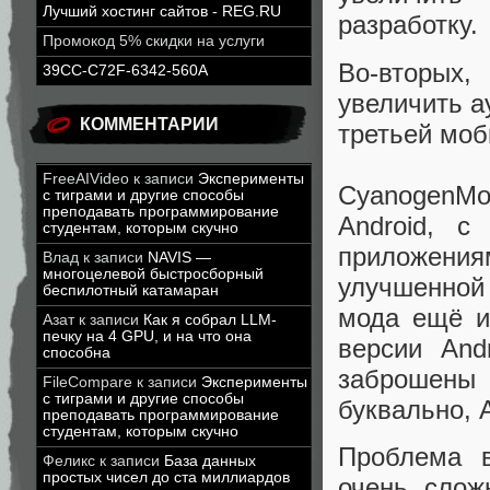
Лучший хостинг сайтов - REG.RU
разработку.
Промокод 5% скидки на услуги
Во-вторых
39CC-C72F-6342-560A
увеличить а
КОММЕНТАРИИ
третьей моб
FreeAIVideo
к записи
Эксперименты
CyanogenM
с тиграми и другие способы
преподавать программирование
Android, 
студентам, которым скучно
приложен
Влад
к записи
NAVIS —
многоцелевой быстросборный
улучшенной
беспилотный катамаран
мода ещё и
Азат
к записи
Как я собрал LLM-
печку на 4 GPU, и на что она
версии And
способна
заброшен
FileCompare
к записи
Эксперименты
с тиграми и другие способы
буквально, 
преподавать программирование
студентам, которым скучно
Проблема в
Феликс
к записи
База данных
простых чисел до ста миллиардов
очень слож