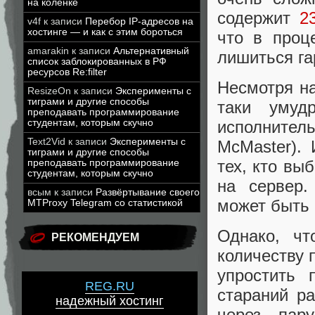
на коленке
содержит
2
v4f
к записи
Перебор IP-адресов на
хостинге — и как с этим бороться
что в проц
amarakin
к записи
Альтернативный
лишиться га
список заблокированных в РФ
ресурсов Re:filter
Несмотря на
ResizeOn
к записи
Эксперименты с
тиграми и другие способы
таки умуд
преподавать программирование
студентам, которым скучно
исполнитель
Text2Vid
к записи
Эксперименты с
McMaster).
тиграми и другие способы
тех, кто вы
преподавать программирование
студентам, которым скучно
на сервер.
всым
к записи
Развёртывание своего
может быть 
MTProxy Telegram со статистикой
Однако, чт
РЕКОМЕНДУЕМ
количеству 
упростить 
REG.RU
стараний р
надежный хостинг
через пар