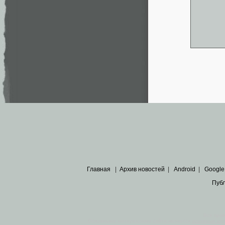
Главная
|
Архив новостей
|
Android
|
Google
Пуб
Все пра
Основными материалами сайта являются
архивные ко