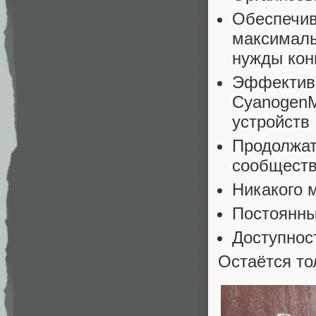
Обеспечив
максималь
нужды кон
Эффективн
CyanogenM
устройств
Продолжат
сообщест
Никакого 
Постоянны
Доступнос
Остаётся то