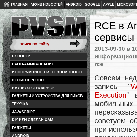
ГЛАВНАЯ
АРХИВ НОВОСТЕЙ
ANDROID
GOOGLE
APPLE
MICROSOF
RCE в An
сервисы
2013-09-30
в 1
информационн
НОВОСТИ
rce
ПРОГРАММИРОВАНИЕ
ИНФОРМАЦИОННАЯ БЕЗОПАСНОСТЬ
Совсем нед
ЭТО ИНТЕРЕСНО
запись "
W
НАУЧНО-ПОПУЛЯРНОЕ
Execution
" 
ГАДЖЕТЫ И УСТРОЙСТВА ДЛЯ ГИКОВ
мобильны
ТЕКУЧКА
пересказыв
JAVASCRIPT
советуем об
DIY ИЛИ СДЕЛАЙ САМ
при использ
ГАДЖЕТЫ
ANDROID