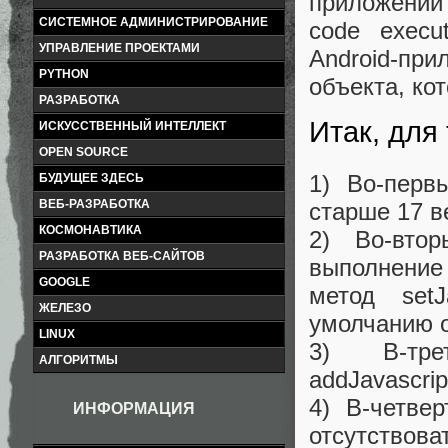
приложении
СИСТЕМНОЕ АДМИНИСТРИРОВАНИЕ
code execu
УПРАВЛЕНИЕ ПРОЕКТАМИ
Android-пр
PYTHON
объекта, ко
РАЗРАБОТКА
Итак, для
ИСКУССТВЕННЫЙ ИНТЕЛЛЕКТ
OPEN SOURCE
1) Во-пер
БУДУЩЕЕ ЗДЕСЬ
ВЕБ-РАЗРАБОТКА
старше 17 в
КОСМОНАВТИКА
2) Во-вто
РАЗРАБОТКА ВЕБ-САЙТОВ
выполнение 
GOOGLE
метод setJ
ЖЕЛЕЗО
умолчанию о
LINUX
3) В-тре
АЛГОРИТМЫ
addJavascript
4) В-четве
ИНФОРМАЦИЯ
отсутствова