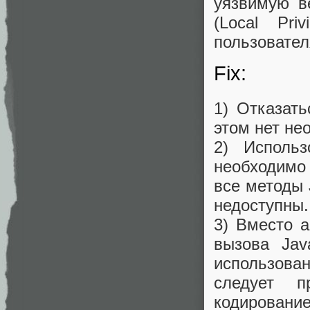
уязвимую в
(Local Pri
пользовател
Fix:
1) Отказать
этом нет не
2) Исполь
необходимо 
все методы 
недоступны.
3) Вместо a
вызова Jav
использов
следует 
кодирован