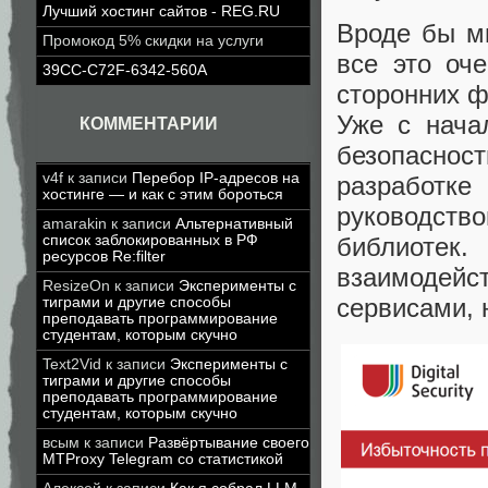
Лучший хостинг сайтов - REG.RU
Вроде бы мн
Промокод 5% скидки на услуги
все это оче
39CC-C72F-6342-560A
сторонних 
Уже с нача
КОММЕНТАРИИ
безопаснос
v4f
к записи
Перебор IP-адресов на
разработ
хостинге — и как с этим бороться
руководств
amarakin
к записи
Альтернативный
библиотек
список заблокированных в РФ
ресурсов Re:filter
взаимодей
ResizeOn
к записи
Эксперименты с
сервисами, 
тиграми и другие способы
преподавать программирование
студентам, которым скучно
Text2Vid
к записи
Эксперименты с
тиграми и другие способы
преподавать программирование
студентам, которым скучно
всым
к записи
Развёртывание своего
MTProxy Telegram со статистикой