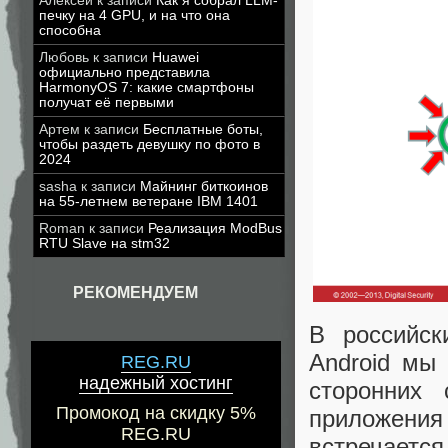
Алексей
к записи
Как я собрал LLM-
печку на 4 GPU, и на что она
способна
Любовь
к записи
Huawei
официально представила
HarmonyOS 7: какие смартфоны
получат её первыми
Артем
к записи
Бесплатные боты,
чтобы раздеть девушку по фото в
2024
sasha
к записи
Майнинг биткоинов
на 55-летнем ветеране IBM 1401
Roman
к записи
Реализация ModBus
RTU Slave на stm32
РЕКОМЕНДУЕМ
В российск
Android мы
REG.RU
надежный хостинг
сторонних 
Промокод на скидку 5%
приложения
REG.RU
встречается