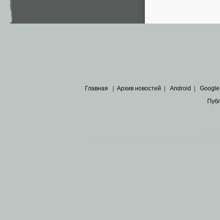
Главная
|
Архив новостей
|
Android
|
Google
Пуб
Все пра
Основными материалами сайта являются
архивные ко