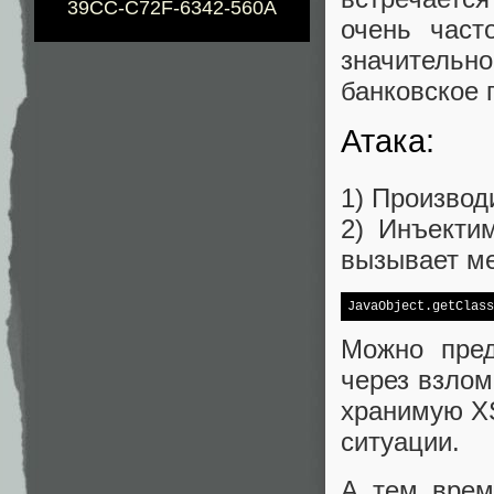
39CC-C72F-6342-560A
очень част
значительн
банковское 
Атака:
1) Производ
2) Инъектим
вызывает ме
JavaObject.getClass
Можно пред
через взлом
хранимую XS
ситуации.
А тем вре