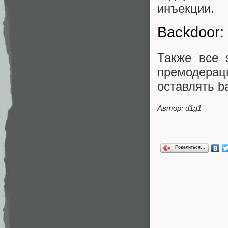
инъекции.
Backdoor:
Также все 
премодерац
оставлять b
Автор: d1g1
Поделиться…