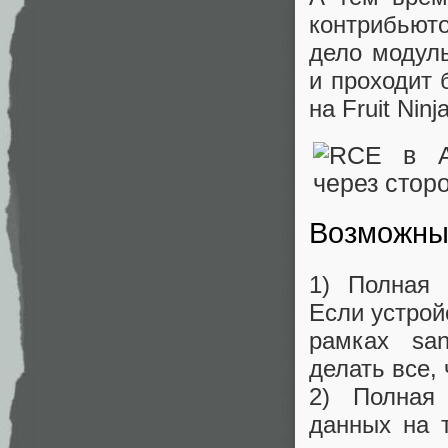
контрибьюто
дело модуль
и проходит 
на Fruit Ni
Возможные
1) Полная 
Если устрой
рамках san
делать все,
2) Полная 
данных на 