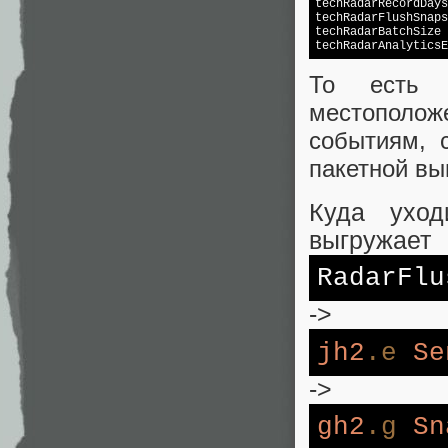
techRadarRecordDays
techRadarFlushSnaps
techRadarBatchSize
 
techRadarAnalyticsE
То есть 
местоположе
событиям, 
пакетной вы
Куда уход
выгружает
RadarFlu
->
jh2
.e
Se
->
gh2
.g
Sn