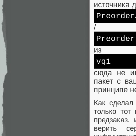
источника 
Preorder
/
Preorder
из
vq1
сюда не ин
пакет с ва
принципе не
Как сделал
только тот 
предзаказ, 
верить с