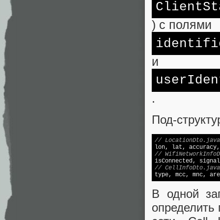
ClientSt
) с полями
identifi
и
userIden
.
Под-структу
// LocationDto.java
// WifiNetworkInfoD

isConnected, signa
// CellInfoDto.java

type, mcc, mnc, ar
В одной за
определить 