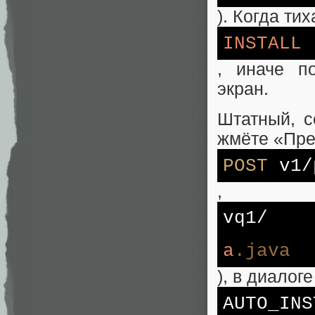
). Когда ти
INSTALL
, иначе п
экран.
Штатный, с
жмёте «Пре
POST
v1/
,
vq1/
a
.java
), в диалог
AUTO_I
NS