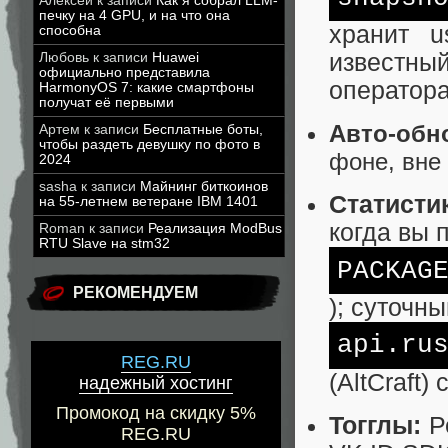
Алексей
к записи
Как я собрал LLM-
печку на 4 GPU, и на что она
хранит u
способна
известный
Любовь
к записи
Huawei
официально представила
оператора
HarmonyOS 7: какие смартфоны
получат её первыми
Авто-обн
Артем
к записи
Бесплатные боты,
чтобы раздеть девушку по фото в
фоне, вне 
2024
sasha
к записи
Майнинг биткоинов
Статисти
на 55-летнем ветеране IBM 1401
когда вы 
Roman
к записи
Реализация ModBus
RTU Slave на stm32
PACKAG
РЕКОМЕНДУЕМ
); суточн
api.ru
REG.RU
(AltCraft)
надежный хостинг
Промокод на скидку 5%
Тогглы:
Ре
REG.RU