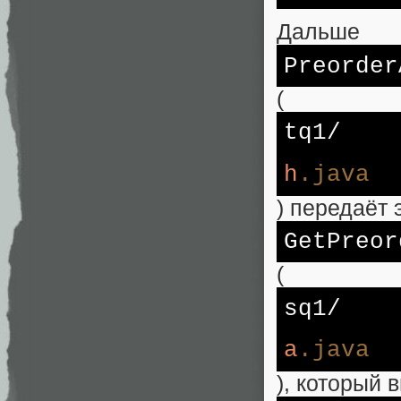
Дальше
Preorder
(
tq1/
h
.java
) передаёт 
GetPreor
(
sq1/
a
.java
), который 