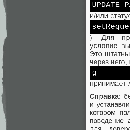
UPDATE_P
и/или стату
set
Reque
). Для пр
условие вы
Это штатны
через него,
g
принимает 
Справка:
бе
и устанавл
котором по
поведение 
для довер