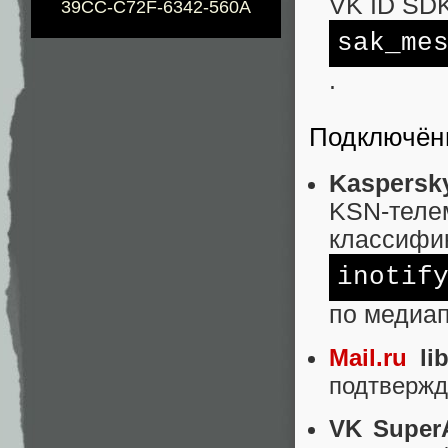
VK ID SD
39CC-C72F-6342-560A
sak_me
.
Подключён
Kaspersk
KSN-теле
классифи
inotif
по медиа
Mail.ru
lib
подтвержде
VK Super