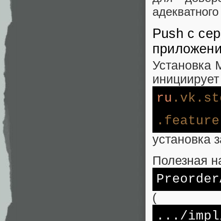
адекватного
Push с сер
приложени
Установка 
инициирует
ru
.vk
.st
.feature
установка 
Полезная на
Preorder
(
...
/impl