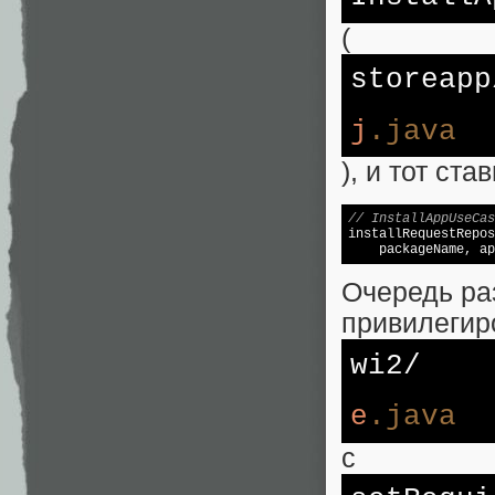
(
storeapp
j
.java
), и тот ст
// InstallAppUseCas

installRequestRepo
    packageName, ap
Очередь раз
привилегир
wi2/
e
.java
с