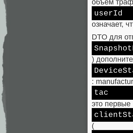
объём траф
userId
означает, ч
DTO для от
Snapshot
) дополните
DeviceSt
: manufactur
tac
это первые
clientSt
(