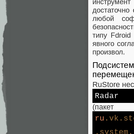
инструмен
достаточно 
любой соф
безопаснос
типу Fdroid
явного согл
произвол.
Подсистем
перемещен
RuStore не
Radar
(пакет
ru
.vk
.st
.system
.