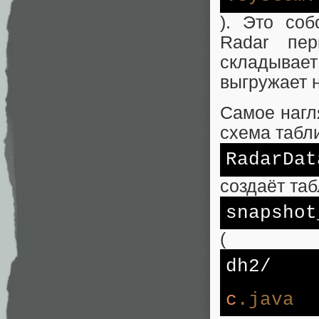
). Это соб
Radar пер
складывает
выгружает 
Самое нагля
схема табл
RadarDat
создаёт та
snapshot
(
dh2/
c
.java