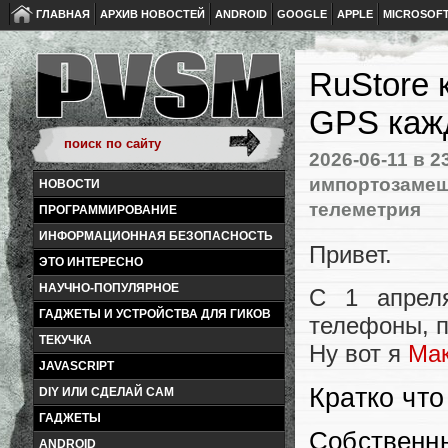
ГЛАВНАЯ
АРХИВ НОВОСТЕЙ
ANDROID
GOOGLE
APPLE
MICROSOF
RuStore 
GPS кажд
2026-06-11
в 2
импортозаме
НОВОСТИ
телеметрия
ПРОГРАММИРОВАНИЕ
ИНФОРМАЦИОННАЯ БЕЗОПАСНОСТЬ
Привет.
ЭТО ИНТЕРЕСНО
НАУЧНО-ПОПУЛЯРНОЕ
С 1 апреля
ГАДЖЕТЫ И УСТРОЙСТВА ДЛЯ ГИКОВ
телефоны, 
ТЕКУЧКА
Ну вот я
Ма
JAVASCRIPT
Кратко что
DIY ИЛИ СДЕЛАЙ САМ
ГАДЖЕТЫ
Собственны
ANDROID