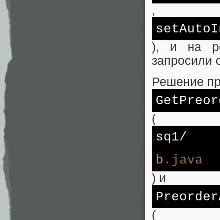
,
set
AutoI
), и на р
запросили 
Решение пр
GetPreor
(
sq1/
b
.java
) и
Preorder
(