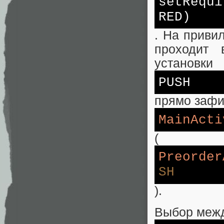
set
Requi
RED)
. На приви
проходит 
установки
PUSH
прямо зафи
MainActi
(
Preorder
SH
).
Выбор меж