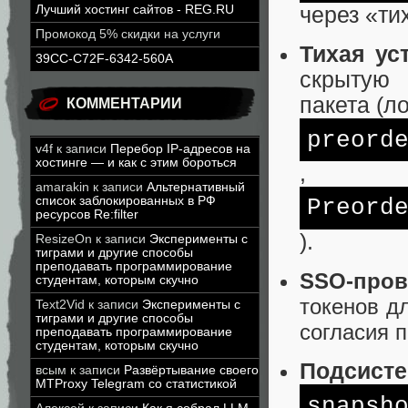
через «ти
Лучший хостинг сайтов - REG.RU
Промокод 5% скидки на услуги
Тихая ус
39CC-C72F-6342-560A
скрытую
пакета (л
КОММЕНТАРИИ
preord
v4f
к записи
Перебор IP-адресов на
хостинге — и как с этим бороться
,
amarakin
к записи
Альтернативный
список заблокированных в РФ
Preord
ресурсов Re:filter
).
ResizeOn
к записи
Эксперименты с
тиграми и другие способы
преподавать программирование
SSO-пров
студентам, которым скучно
токенов д
Text2Vid
к записи
Эксперименты с
тиграми и другие способы
согласия 
преподавать программирование
студентам, которым скучно
Подсисте
всым
к записи
Развёртывание своего
MTProxy Telegram со статистикой
snapsh