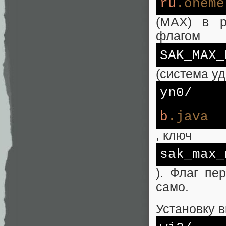
ru
.oneme
(MAX) в р
флагом
SAK_MAX_
(система уд
yn0/
b
.java
, ключ
sak_max_
). Флаг пе
само.
Установку 