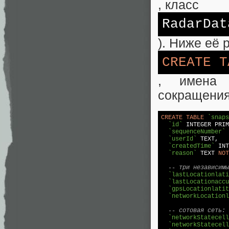
, класс
RadarDat
). Ниже её
CREATE
T
, имена 
сокращения
CREATE
TABLE
`snaps
`id`
INTEGER
 PRIM
`sequenceNumber`
`userId`
TEXT
,   
`createdTime`
INT
`reason`
TEXT
NOT
-- три независимы
`lastLocationlati
`lastLocationaccu
`gpsLocationlatit
`networkLocationl
-- сотовая сеть:
`networkStatecell
`networkStatecell