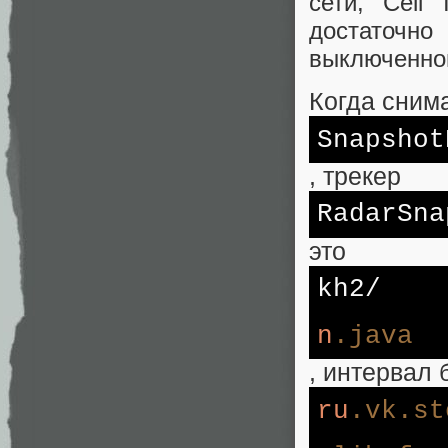
сети, Cell
достаточно
выключенно
Когда сним
Snapshot
, трекер
RadarSna
это
kh2/
n
.java
, интервал 
ru
.vk
.st