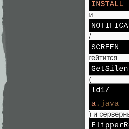
INSTALL
и
NOTIFI
CA
/
SCREEN
гейтится
GetSilen
(
ld1/
a
.java
) и серверн
FlipperR