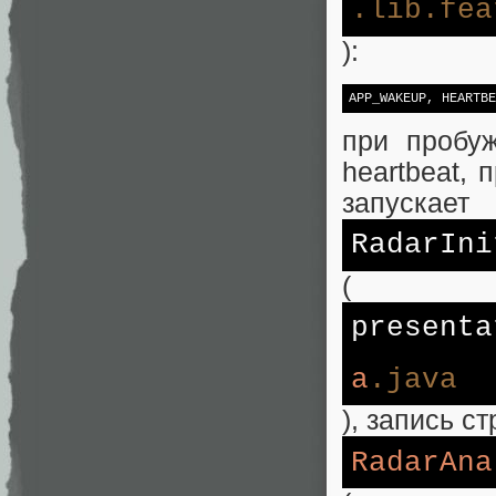
.lib
.fea
):
APP_WAKEUP, HEARTBE
при пробу
heartbeat,
запускает
RadarIni
(
presenta
a
.java
), запись ст
RadarAna