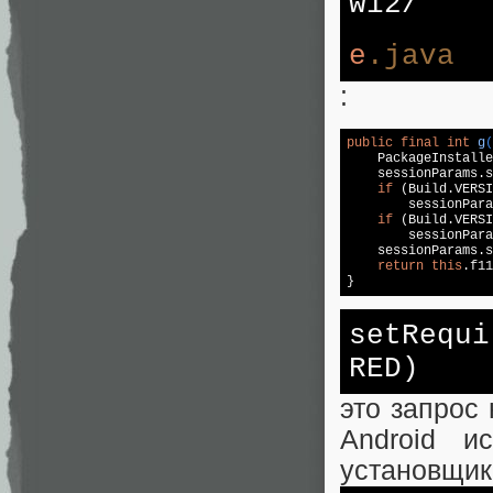
wi2/
e
.java
:
public
final
int
g
(
    PackageInstalle
    sessionParams.s
if
 (Build.VERSI
        sessionPara
if
 (Build.VERSI
        sessionPara
    sessionParams.s
return
this
.f11
}
set
Requi
RED)
это запрос
Android и
установщик