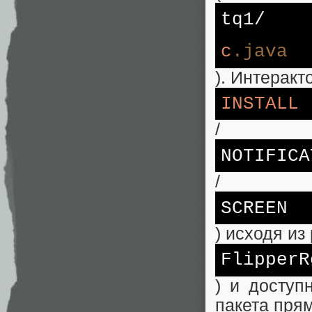
tq1/
c
.java
). Интеракт
INSTALL
/
NOTIFI
CA
/
SCREEN
) исходя из
FlipperR
) и доступ
пакета прям