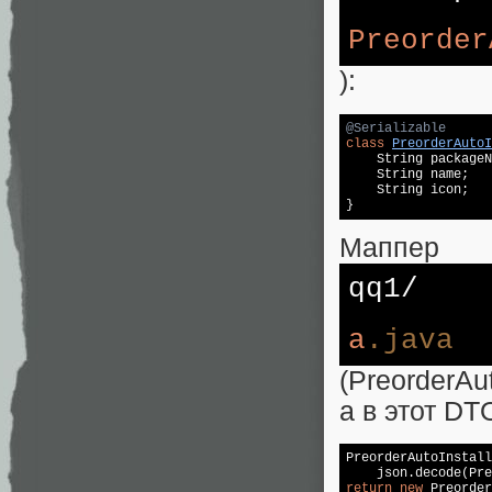
Preorder
):
@Serializable
class
PreorderAutoI
    String packageN
    String name;

    String icon;

}
Маппер
qq1/
a
.java
(PreorderAu
а в этот DT
PreorderAutoInstall
return
new
 Preorder