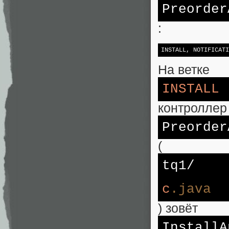
Preorder
:
INSTALL, NOTIFICATI
На ветке
INSTALL
контроллер
Preorder
(
tq1/
c
.java
) зовёт
InstallA