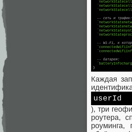
`networkStatecell
`networkStatecell
`networkStatecell
-- сеть и трафик:
`networkStatenetw
`networkStatenetw
`networkStatesyst
`networkStateproc
-- Wi-Fi, к котор
`connectedWifiInf
`connectedWifiInf
-- батарея:
`batteryInfocharg
)
Каждая зап
идентифика
userId
), три геоф
роутера, с
роуминга, 