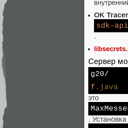
внутренни
OK Tracer
sdk-ap
.
libsecrets
Сервер мо
g20/
f
.java
это
MaxMesse
. Установка