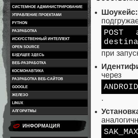
СИСТЕМНОЕ АДМИНИСТРИРОВАНИЕ
Шоукейс:
УПРАВЛЕНИЕ ПРОЕКТАМИ
подгружае
PYTHON
POST a
РАЗРАБОТКА
ИСКУССТВЕННЫЙ ИНТЕЛЛЕКТ
destin
OPEN SOURCE
при запус
БУДУЩЕЕ ЗДЕСЬ
ВЕБ-РАЗРАБОТКА
Идентифи
КОСМОНАВТИКА
через
РАЗРАБОТКА ВЕБ-САЙТОВ
ANDROI
GOOGLE
ЖЕЛЕЗО
.
LINUX
Установк
АЛГОРИТМЫ
аналогичн
ИНФОРМАЦИЯ
SAK_MA