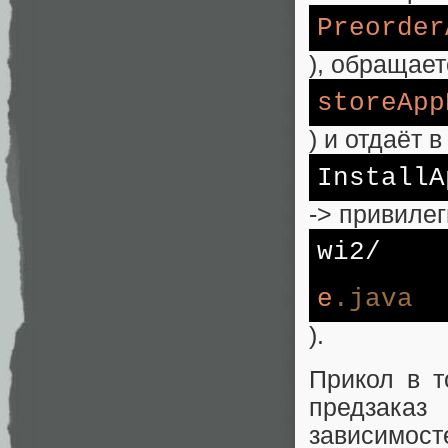
Preorder
), обращает
storeApp
) и отдаёт в
InstallA
-> привиле
wi2/
e
.java
).
Прикол в т
предзака
зависимост