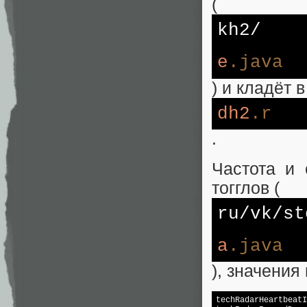
(
kh2/
e
.java
) и кладёт 
dh2
.r
.
Частота и 
тогглов (
ru
/vk/
st
a
.java
), значения
techRadarHeartbeatI