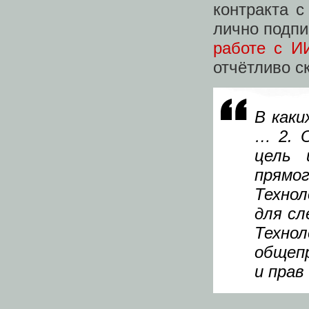
контракта 
лично подпи
работе с И
отчётливо с
В каки
… 2. О
цель 
прямо
Технол
для сл
Техн
общеп
и прав