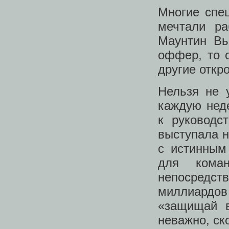
Многие спе
мечтали ра
Маунтин Вь
оффер, то 
другие откр
Нельзя не 
каждую нед
к руководст
выступала н
с истинным
для кома
непосредств
миллиардов
«защищай в
неважно, ск