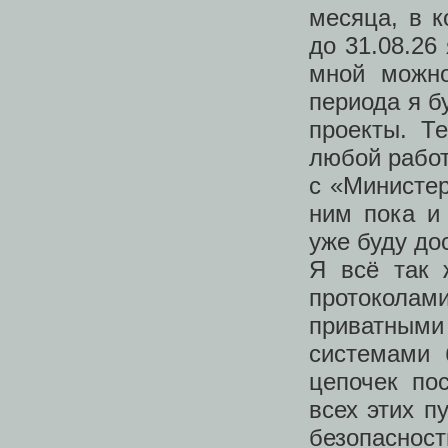
месяца, в к
до 31.08.26
мной можно
периода я б
проекты. Т
любой работ
с «Министер
ним пока и
уже буду до
Я всё так 
протоколам
приватным
системами 
цепочек по
всех этих п
безопаснос