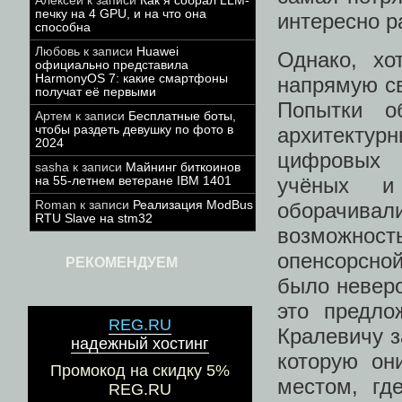
Алексей
к записи
Как я собрал LLM-
печку на 4 GPU, и на что она
интересно р
способна
Любовь
к записи
Huawei
Однако, хо
официально представила
HarmonyOS 7: какие смартфоны
напрямую св
получат её первыми
Попытки о
Артем
к записи
Бесплатные боты,
чтобы раздеть девушку по фото в
архитектур
2024
цифровых 
sasha
к записи
Майнинг биткоинов
учёных и
на 55-летнем ветеране IBM 1401
Roman
к записи
Реализация ModBus
оборачива
RTU Slave на stm32
возможнос
опенсорсно
РЕКОМЕНДУЕМ
было неверо
это предло
REG.RU
Кралевичу з
надежный хостинг
которую он
Промокод на скидку 5%
местом, гд
REG.RU