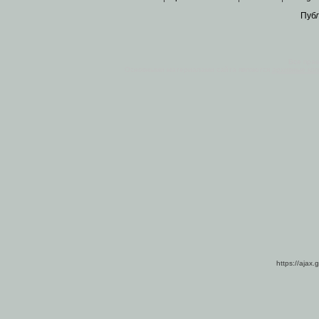
Пуб
Все пра
Основными материалами сайта являются
архивные ко
https://ajax.