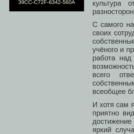
культура о
39CC-C72F-6342-560A
разносторон
С самого на
своих сотру
собственные
учёного и п
работа над
возможност
всего отв
собственн
всеобщее бл
И хотя сам 
приятно ви
достижени
яркий случ