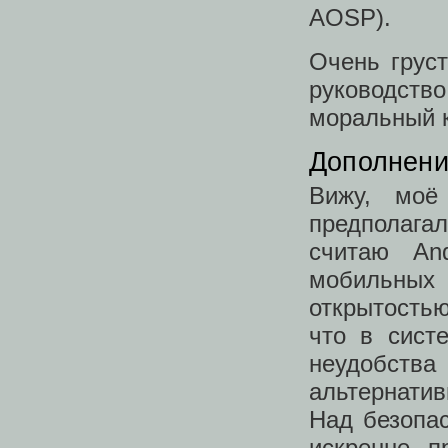
AOSP).
Очень груст
руководств
моральный к
Дополнение
Вижу, моё
предполага
считаю An
мобильных
открытость
что в сист
неудобства 
альтернати
Над безопа
искренне п