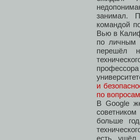
недопониман
занимал. 
командой по
Вью в Калиф
по личным 
перешёл н
техническог
профессор
университет
и безопасно
по вопросам
В Google ж
советником
больше го
техническог
есть ушёл