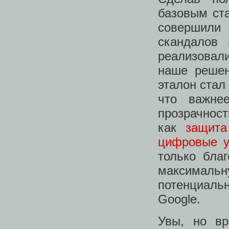
базовым ст
совершили 
скандалов 
реализовал
наше решен
эталон ста
что важне
прозрачност
как
защита
цифровые у
только бла
максималь
потенциаль
Google.
Увы, но вр