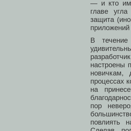
— и кто им
главе угла
защита (ино
приложений 
В течение
удивительн
разработчи
настроены п
новичкам, 
процессах к
на принес
благодарнос
пор невер
большинств
повлиять н
Сделав по