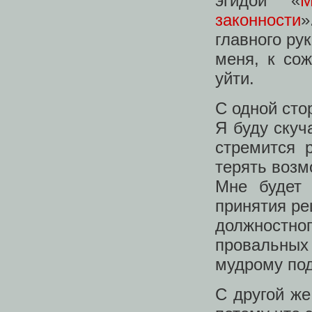
эгидой «
М
законности
»
главного ру
меня, к сож
уйти.
С одной сто
Я буду скуч
стремится 
терять возм
Мне будет 
принятия ре
должностно
провальных
мудрому под
С другой же