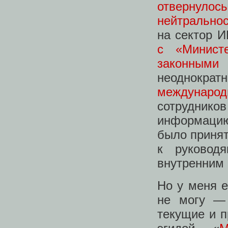
отвернулос
нейтрально
на сектор И
с «Минист
законными
неоднокр
международ
сотрудник
информацию 
было принят
к руковод
внутренним 
Но у меня е
не могу —
текущие и 