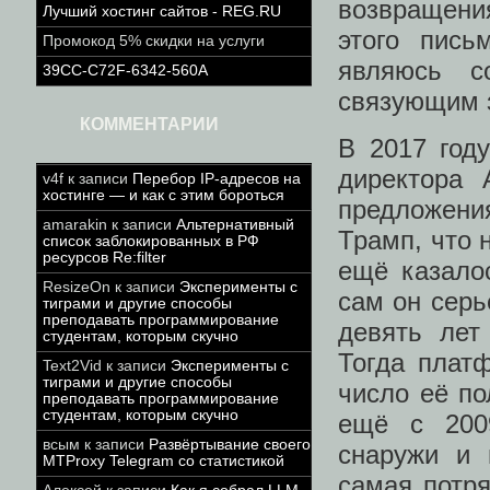
возвращени
Лучший хостинг сайтов - REG.RU
этого пись
Промокод 5% скидки на услуги
являюсь с
39CC-C72F-6342-560A
связующим з
КОММЕНТАРИИ
В 2017 год
директора A
v4f
к записи
Перебор IP-адресов на
хостинге — и как с этим бороться
предложени
amarakin
к записи
Альтернативный
Трамп, что 
список заблокированных в РФ
ресурсов Re:filter
ещё казало
ResizeOn
к записи
Эксперименты с
сам он серь
тиграми и другие способы
преподавать программирование
девять лет
студентам, которым скучно
Тогда платф
Text2Vid
к записи
Эксперименты с
тиграми и другие способы
число её по
преподавать программирование
студентам, которым скучно
ещё с 200
всым
к записи
Развёртывание своего
снаружи и 
MTProxy Telegram со статистикой
самая потря