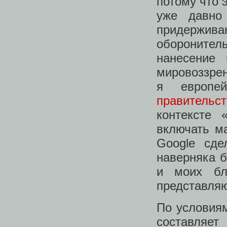
потому что 
уже давно
придержи
оборонитель
нанесение
мировоззрен
я европе
правительс
контексте 
включать м
Google сде
наверняка б
и моих бл
представля
По условиям
составляет