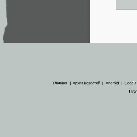
Главная
|
Архив новостей
|
Android
|
Google
Пуб
Все пра
Основными материалами сайта являются
архивные ко