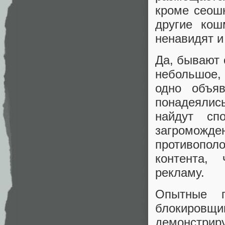
кроме сеош
другие кош
ненавидят и
Да, бывают 
небольшое,
одно объя
понадеялис
найдут сп
загроможден
противопо
контента,
рекламу.
Опытные п
блокировщи
демонстри