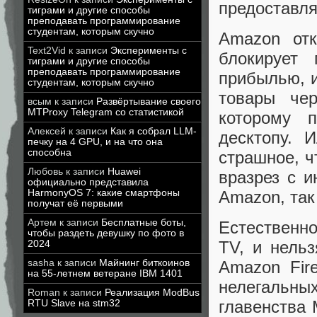
предоставля
тиграми и другие способы
преподавать программирование
студентам, которым скучно
Amazon отк
Text2Vid
к записи
Эксперименты с
блокирует 
тиграми и другие способы
преподавать программирование
прибылью, и
студентам, которым скучно
товары чер
всым
к записи
Развёртывание своего
MTProxy Telegram со статистикой
которому 
Алексей
к записи
Как я собрал LLM-
десктопу. 
печку на 4 GPU, и на что она
способна
страшное, ч
Любовь
к записи
Huawei
вразрез с и
официально представила
HarmonyOS 7: какие смартфоны
Amazon, так 
получат её первыми
Артем
к записи
Бесплатные боты,
Естественно
чтобы раздеть девушку по фото в
TV, и нельз
2024
sasha
к записи
Майнинг биткоинов
Amazon Fir
на 55-летнем ветеране IBM 1401
нелегальны
Roman
к записи
Реализация ModBus
главенства M
RTU Slave на stm32