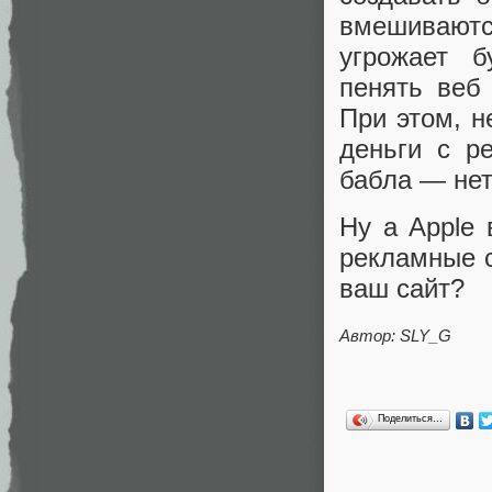
вмешиваются
угрожает б
пенять веб
При этом, н
деньги с р
бабла — нет
Ну а Apple 
рекламные с
ваш сайт?
Автор: SLY_G
Поделиться…