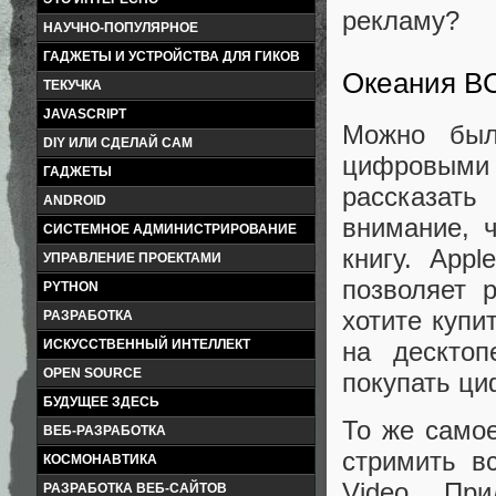
рекламу?
НАУЧНО-ПОПУЛЯРНОЕ
ГАДЖЕТЫ И УСТРОЙСТВА ДЛЯ ГИКОВ
Океания В
ТЕКУЧКА
JAVASCRIPT
Можно был
DIY ИЛИ СДЕЛАЙ САМ
цифровыми 
ГАДЖЕТЫ
рассказат
ANDROID
внимание, 
СИСТЕМНОЕ АДМИНИСТРИРОВАНИЕ
книгу. App
УПРАВЛЕНИЕ ПРОЕКТАМИ
позволяет 
PYTHON
хотите купи
РАЗРАБОТКА
на десктоп
ИСКУССТВЕННЫЙ ИНТЕЛЛЕКТ
OPEN SOURCE
покупать ци
БУДУЩЕЕ ЗДЕСЬ
То же само
ВЕБ-РАЗРАБОТКА
стримить в
КОСМОНАВТИКА
Video. При
РАЗРАБОТКА ВЕБ-САЙТОВ