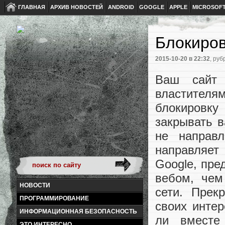
ГЛАВНАЯ
АРХИВ НОВОСТЕЙ
ANDROID
GOOGLE
APPLE
MICROSOF
Блокиров
2015-10-20
в 22:32
, руб
Ваш сайт 
властител
блокировк
закрывать в
не направл
направляет
Google, пре
вебом, чем
НОВОСТИ
сети. Прек
ПРОГРАММИРОВАНИЕ
своих интер
ИНФОРМАЦИОННАЯ БЕЗОПАСНОСТЬ
ли вместе
ЭТО ИНТЕРЕСНО