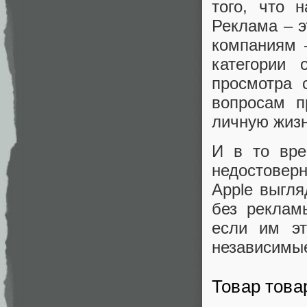
того, что 
Реклама – э
компаниям 
категории 
просмотра 
вопросам п
личную жизн
И в то вре
недостовер
Apple выгля
без реклам
если им эт
независимы
Товар това