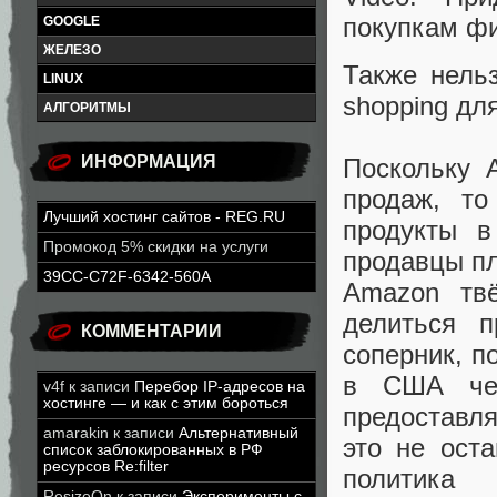
покупкам фи
GOOGLE
ЖЕЛЕЗО
Также нель
LINUX
shopping дл
АЛГОРИТМЫ
ИНФОРМАЦИЯ
Поскольку 
продаж, то
Лучший хостинг сайтов - REG.RU
продукты в
Промокод 5% скидки на услуги
продавцы пл
39CC-C72F-6342-560A
Amazon твё
делиться 
КОММЕНТАРИИ
соперник, п
в США чер
v4f
к записи
Перебор IP-адресов на
хостинге — и как с этим бороться
предоставл
amarakin
к записи
Альтернативный
это не ост
список заблокированных в РФ
ресурсов Re:filter
политика
ResizeOn
к записи
Эксперименты с