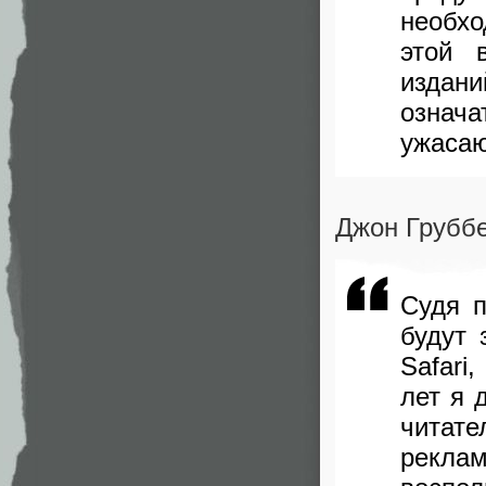
необхо
этой 
издани
означ
ужасаю
Джон Груббе
Судя п
будут 
Safari
лет я 
читат
рекл