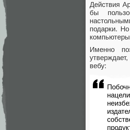
Действия Ap
бы польз
настольны
подарки. Н
компьютеры 
Именно по
утверждает,
вебу:
Побоч
нацел
неизбе
издате
собст
проду