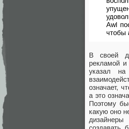
воспо
упущен
удовол
Awl по
чтобы 
В своей д
рекламой и
указал на
взаимодейс
означает, ч
а это означ
Поэтому бы
какую оно н
дизайнеры
создавать 