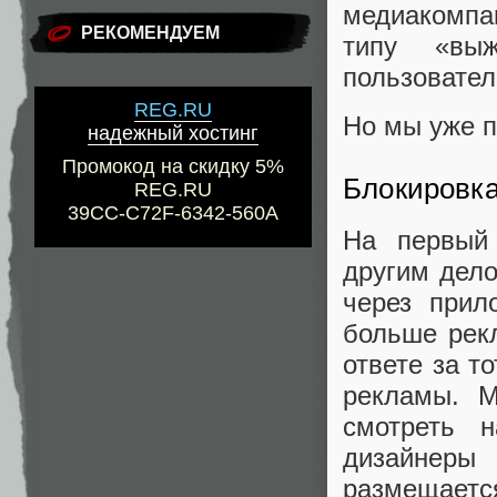
медиакомпан
РЕКОМЕНДУЕМ
типу «выж
пользовател
REG.RU
Но мы уже п
надежный хостинг
Промокод на скидку 5%
Блокировка
REG.RU
39CC-C72F-6342-560A
На первый 
другим дело
через прил
больше рек
ответе за т
рекламы. М
смотреть 
дизайнеры 
размещается