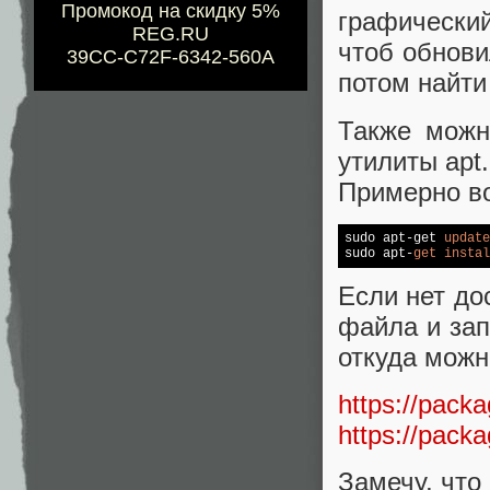
Промокод на скидку 5%
графический
REG.RU
чтоб обнови
39CC-C72F-6342-560A
потом найти 
Также можн
утилиты apt.
Примерно во
sudo apt-get 
update
sudo apt-
get
instal
Если нет до
файла и зап
откуда можн
https://packa
https://pack
Замечу, что