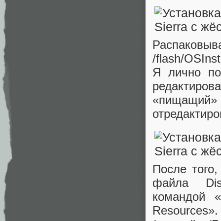
Распаковыв
/flash/OSIns
Я лично п
редактиро
«пищащий»
отредактиро
После того,
файла Dis
командой «x
Resourc