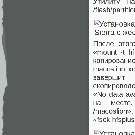
Утилиту на
/flash/parti
После этог
«mount -t hf
копирование
macoslion к
завершит
скопировалос
«No data av
на месте.
/macoslio
«fsck.hfsplu