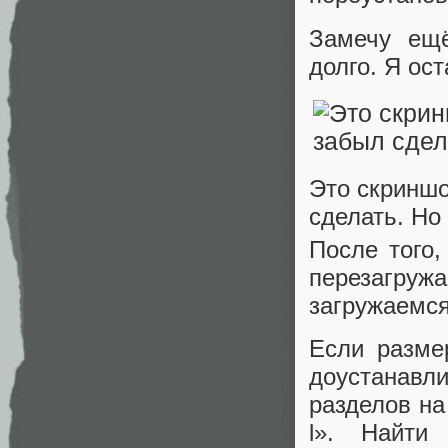
Замечу ещё
долго. Я ос
Это скриншот
сделать. Но 
После того,
перезагружа
загружаемся
Если разме
доустанавл
разделов на
l». Найти