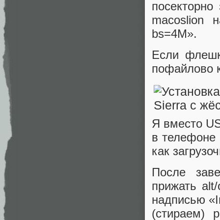
посекторно
macoslion 
bs=4M».
Если флешк
пофайлово к
Я вместо US
в телефоне 
как загрузо
После заве
прижать alt
надписью «I
(стираем) 