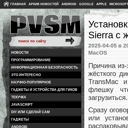
ГЛАВНАЯ
АРХИВ НОВОСТЕЙ
ANDROID
GOOGLE
APPLE
MICROSOF
Установк
Sierra с 
2025-04-05
в 2
MacOS
НОВОСТИ
ПРОГРАММИРОВАНИЕ
Причина из-
ИНФОРМАЦИОННАЯ БЕЗОПАСНОСТЬ
жёсткого д
ЭТО ИНТЕРЕСНО
TransMac и
НАУЧНО-ПОПУЛЯРНОЕ
флешку чт
ГАДЖЕТЫ И УСТРОЙСТВА ДЛЯ ГИКОВ
загрузиться.
ТЕКУЧКА
JAVASCRIPT
Сразу огово
DIY ИЛИ СДЕЛАЙ САМ
или устано
ГАДЖЕТЫ
распаковыва
ANDROID