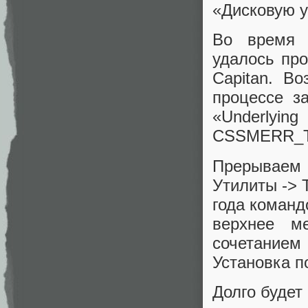
«Дисковую ут
Во время 
удалось пр
Capitan. В
процессе з
«Underlyi
CSSMERR_T
Прерываем
Утилиты -> 
года команд
верхнее м
сочетанием
Установка п
Долго будет