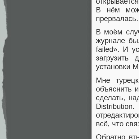
открываетс
В нём мож
прервалась.
В моём случ
журнале была
failed». И 
загрузить 
установки M
Мне турецк
объяснить и
сделать, на
Distributi
отредактир
всё, что свя
Обратно вт