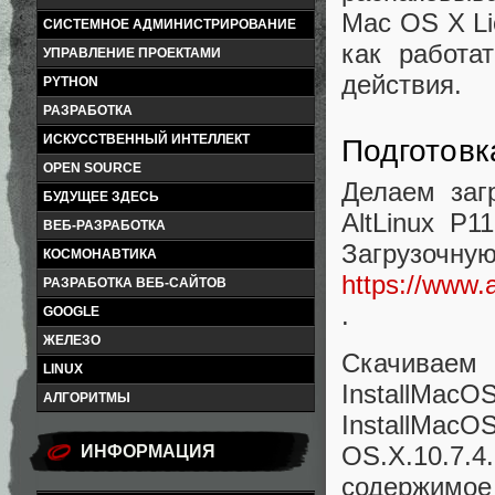
Mac OS X Li
СИСТЕМНОЕ АДМИНИСТРИРОВАНИЕ
как работа
УПРАВЛЕНИЕ ПРОЕКТАМИ
действия.
PYTHON
РАЗРАБОТКА
ИСКУССТВЕННЫЙ ИНТЕЛЛЕКТ
Подготовк
OPEN SOURCE
Делаем заг
БУДУЩЕЕ ЗДЕСЬ
AltLinux P11
ВЕБ-РАЗРАБОТКА
Загрузочн
КОСМОНАВТИКА
https://www
РАЗРАБОТКА ВЕБ-САЙТОВ
.
GOOGLE
ЖЕЛЕЗО
Скачиваем
LINUX
InstallMac
АЛГОРИТМЫ
InstallMac
OS.X.10.7
ИНФОРМАЦИЯ
содержимое