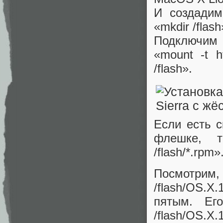
И создади
«mkdir /flash
Подключим 
«mount -t h
/flash».
Если есть с
флешке, т
/flash/*.rpm»
Посмотрим,
/flash/OS.X
пятым. Ег
/flash/OS.X.1