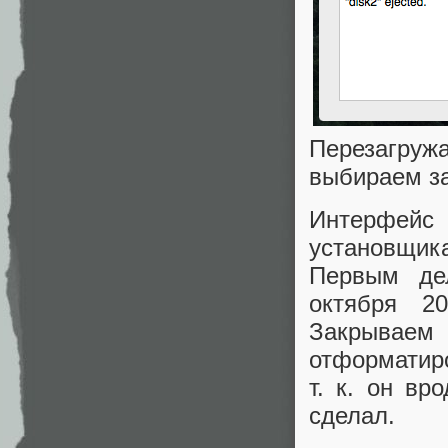
Перезагруж
выбираем заг
Интерфейс
установщика 
Первым де
октября 2
Закрываем 
отформатиро
т. к. он вр
сделал.