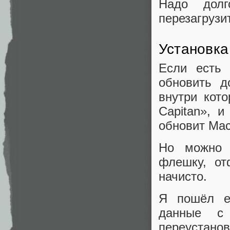
Надо долг
перезагрузи
Установка 
Если есть 
обновить д
внутри кот
Capitan», 
обновит Mac
Но можно 
флешку, от
начисто.
Я пошёл е
данные с
переустанов