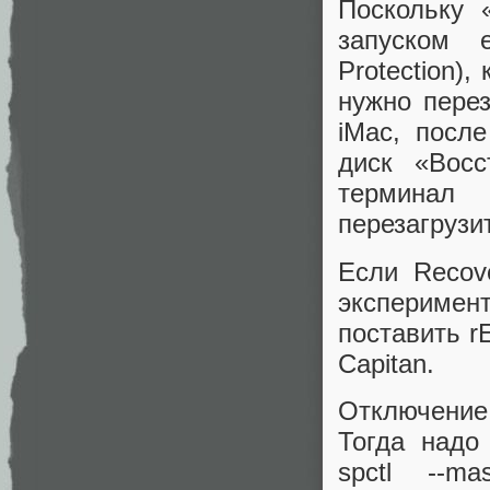
Поскольку 
запуском 
Protection),
нужно перез
iMac, посл
диск «Восс
терминал
перезагрузи
Если Recove
эксперимен
поставить r
Capitan.
Отключение
Тогда надо
spctl --ma