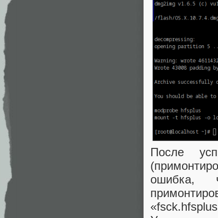
После усп
(примонтиро
ошибка, 
примонтир
«fsck.hfspl