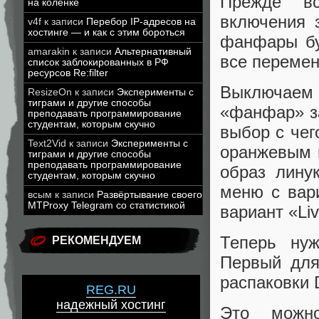
Прежде в
на коленке
включения з
v4f
к записи
Перебор IP-адресов на
хостинге — и как с этим бороться
фанфары бу
amarakin
к записи
Альтернативный
все переме
список заблокированных в РФ
ресурсов Re:filter
Выключаем 
ResizeOn
к записи
Эксперименты с
тиграми и другие способы
«фанфар» за
преподавать программирование
студентам, которым скучно
выбор с чег
Text2Vid
к записи
Эксперименты с
оранжевым 
тиграми и другие способы
преподавать программирование
образ лину
студентам, которым скучно
меню с вар
всым
к записи
Развёртывание своего
MTProxy Telegram со статистикой
вариант «Liv
Теперь нуж
РЕКОМЕНДУЕМ
Первый для
распаковки
REG.RU
надежный хостинг
Это можно