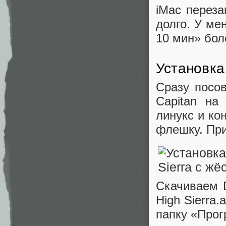
iMac переза
долго. У ме
10 мин» бол
Установка 
Сразу посов
Capitan на
линукс и ко
флешку. При
Скачиваем D
High Sierra
папку «Про