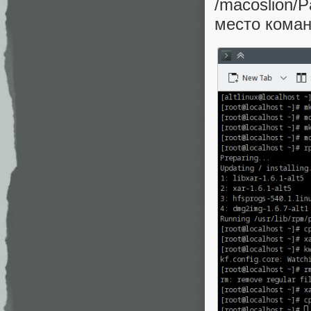
/macoslion/
место коман