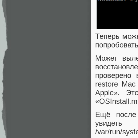
Теперь мож
попробовать
Может выле
восстанов
проверено 
restore Mac 
Apple». Эт
«OSInstall.
Ещё после 
увидет
/var/run/sys