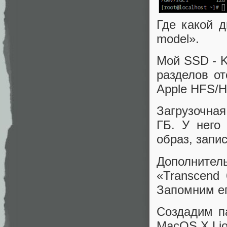
Где какой 
model».
Мой SSD - K
разделов от
Apple HFS/H
Загрузочная
ГБ. У него 
образ, запи
Дополнител
«Transcend
Запомним его
Создадим п
MacOS X Lio