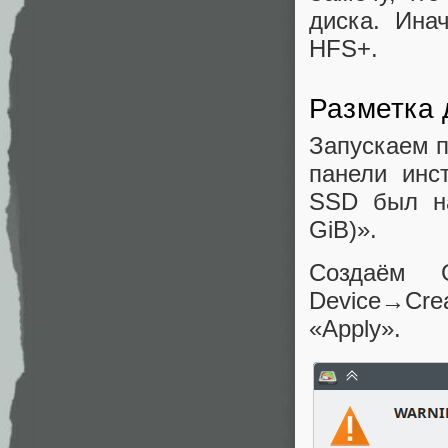
диска. Ина
HFS+.
Разметка 
Запускаем 
панели инс
SSD был на
GiB)».
Создаём 
Device→Cre
«Apply».