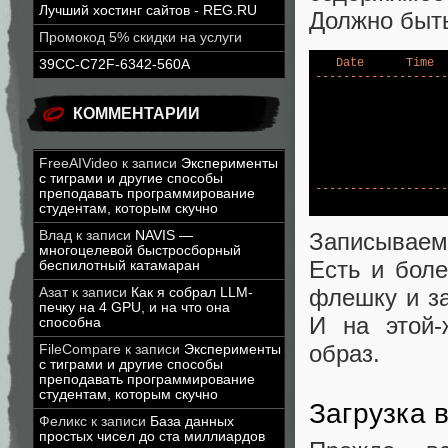
Лучший хостинг сайтов - REG.RU
Должно быть
Промокод 5% скидки на услуги
Date
Time
39CC-C72F-6342-560A
-------------------
                   
                   
КОММЕНТАРИИ
                   
                   
                   
                   
FreeAIVideo
к записи
Эксперименты
                   
с тиграми и другие способы
-------------------
преподавать программирование
                   
студентам, которым скучно
Влад
к записи
NAVIS —
Записываем
многоцелевой быстросборный
Есть и боле
беспилотный катамаран
флешку и за
Азат
к записи
Как я собрал LLM-
печку на 4 GPU, и на что она
И на этой
способна
образ.
FileCompare
к записи
Эксперименты
с тиграми и другие способы
преподавать программирование
студентам, которым скучно
Загрузка в
Феликс
к записи
База данных
простых чисел до ста миллиардов