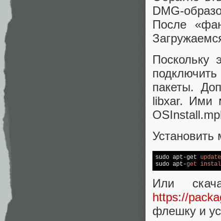
DMG-образ
После «фан
Загружаемся
Поскольку э
подключит
пакеты. До
libxar. Ими
OSInstall.mp
Установить 
sudo apt-get 
update
sudo apt-
get
instal
Или скач
https://packa
флешку и ус