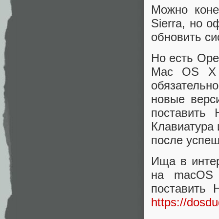
Можно коне
Sierra, но 
обновить си
Но есть Ope
Mac OS X 
обязательн
новые верс
поставить 
Клавиатура 
после успешн
Ища в интер
на macOS H
поставить H
https://dosd