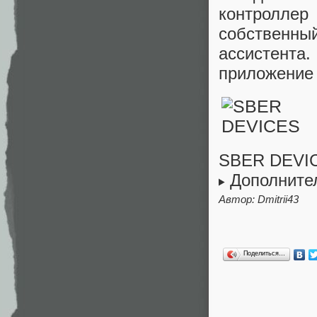
контролле
собственны
ассистен
приложение
SBER DEVI
Дополните
Автор: Dmitrii43
Поделиться…