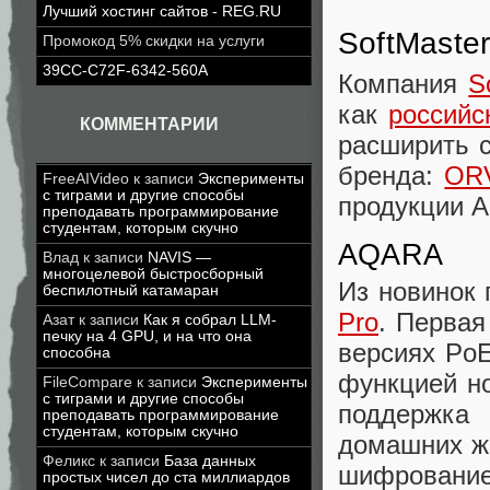
Лучший хостинг сайтов - REG.RU
SoftMaste
Промокод 5% скидки на услуги
39CC-C72F-6342-560A
Компания
S
как
российс
КОММЕНТАРИИ
расширить 
бренда:
OR
FreeAIVideo
к записи
Эксперименты
с тиграми и другие способы
продукции A
преподавать программирование
студентам, которым скучно
AQARA
Влад
к записи
NAVIS —
многоцелевой быстросборный
Из новинок
беспилотный катамаран
Pro
. Первая
Азат
к записи
Как я собрал LLM-
печку на 4 GPU, и на что она
версиях PoE
способна
функцией но
FileCompare
к записи
Эксперименты
с тиграми и другие способы
поддержка
преподавать программирование
студентам, которым скучно
домашних жи
Феликс
к записи
База данных
шифрование
простых чисел до ста миллиардов