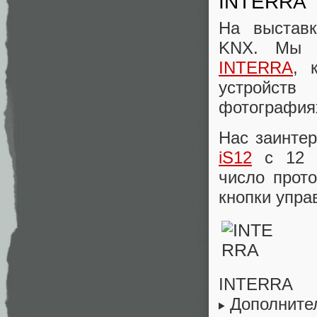
INTERRA
На выставк
KNX. Мы о
INTERRA
, 
устройств
фотография
Нас заинте
iS12
с 12 в
число прот
кнопки упра
INTERRA
Дополните