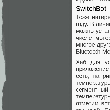
SwitchBot
Тоже интере
году. В лине
можно устан
числе мото
многое друг
Bluetooth M
Хаб для ус
приложение
есть, напри
температу
сегментный
температуры
отметим вс