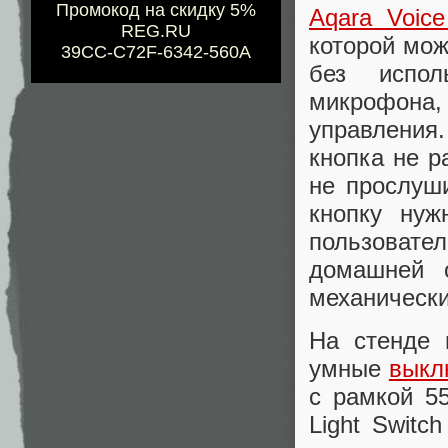
Промокод на скидку 5%
Aqara Voic
REG.RU
которой мож
39CC-C72F-6342-560A
без испол
микрофона
управления
кнопка не р
не прослуши
кнопку нуж
пользовател
домашней о
механически
На стенде 
умные
выкл
с рамкой 5
Light Switc