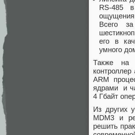
RS-485 в
ощущения,
Всего з
шестикноп
его в ка
умного до
Также на 
контроллер
ARM процес
ядрами и ча
4 Гбайт опе
Из других 
MDM3 и ре
решить пра
современной