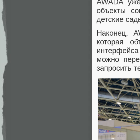
AWADA уже 
объекты со
детские сад
Наконец, A
которая об
интерфейса
можно пере
запросить т