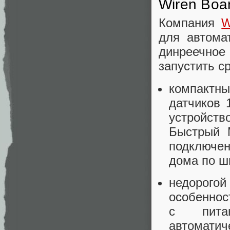
Wiren Boa
Компания
W
для автома
динреечное
запустить с
компактн
датчиков 
устройст
Быстрый M
подключе
дома по ш
недорог
особеннос
с питан
автоматич