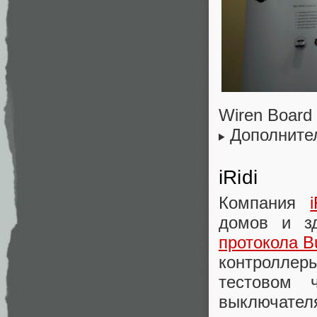
Wiren Board
Дополните
iRidi
Компания
i
домов и зд
протокола B
контроллер
тестовом 
выключателя