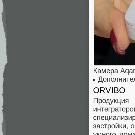
Камера Aqa
Дополните
ORVIBO
Продукци
интегратор
специализ
застройки, 
умного дома