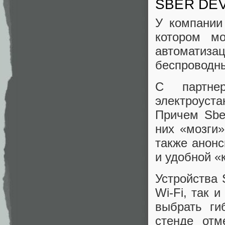
SBER DE
У компании
котором м
автоматиза
беспроводны
С партне
электроуст
Причем Sbe
них «мозги»
также анон
и удобной «
Устройства 
Wi-Fi, так 
выбрать ги
стенде отм