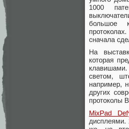
1000 пате
выключател
большое 
протоколах.
сначала сде
На выставк
которая пр
клавишами.
светом, шт
например, н
других сов
протоколы Bl
MixPad Def
дисплеями. 