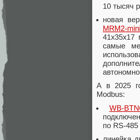
10 тысяч р
новая вер
MRM2-min
41x35x17 
самые ме
использов
дополните
автономно
А в 2025 г
Modbus:
WB-BTN
подключен
по RS-485
линейка д