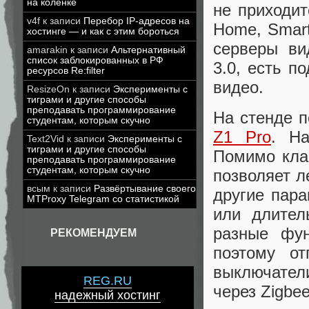
на коленке
не приходит
v4f
к записи
Перебор IP-адресов на
Home, Smart
хостинге — и как с этим бороться
серверы ви
amarakin
к записи
Альтернативный
список заблокированных в РФ
3.0, есть 
ресурсов Re:filter
видео.
ResizeOn
к записи
Эксперименты с
тиграми и другие способы
преподавать программирование
На стенде 
студентам, которым скучно
Z1 Pro
. На
Text2Vid
к записи
Эксперименты с
тиграми и другие способы
Помимо кла
преподавать программирование
студентам, которым скучно
позволяет л
всым
к записи
Развёртывание своего
другие пар
MTProxy Telegram со статистикой
или длител
разные фун
РЕКОМЕНДУЕМ
поэтому от
выключате
REG.RU
через Zigbee
надежный хостинг