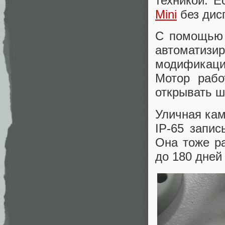
техникой. Е
Mini
без дисп
С помощью 
автоматиз
модификаци
Мотор рабо
открывать ш
Уличная ка
IP-65 запис
Она тоже ра
до 180 дней