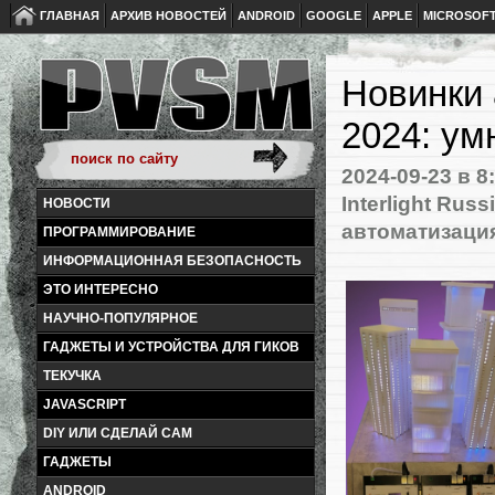
ГЛАВНАЯ
АРХИВ НОВОСТЕЙ
ANDROID
GOOGLE
APPLE
MICROSOF
Новинки 
2024: ум
2024-09-23
в 8
Interlight Russ
НОВОСТИ
автоматизаци
ПРОГРАММИРОВАНИЕ
ИНФОРМАЦИОННАЯ БЕЗОПАСНОСТЬ
ЭТО ИНТЕРЕСНО
НАУЧНО-ПОПУЛЯРНОЕ
ГАДЖЕТЫ И УСТРОЙСТВА ДЛЯ ГИКОВ
ТЕКУЧКА
JAVASCRIPT
DIY ИЛИ СДЕЛАЙ САМ
ГАДЖЕТЫ
ANDROID