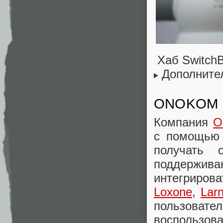
Хаб SwitchB
Дополните
ONOKOM
Компания
O
с помощью 
получать 
поддержива
интегриров
Loxone
,
Larn
пользовате
воспользов