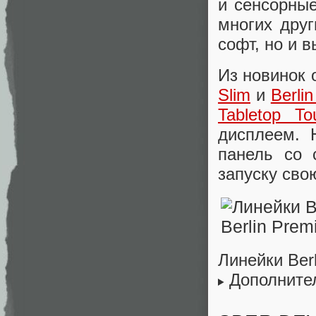
и сенсорны
многих друг
софт, но и 
Из новинок 
Slim
и
Berli
Tabletop T
дисплеем. 
панель со 
запуску св
Линейки Berl
Дополните