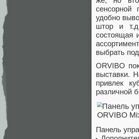
же, но вт
сенсорной 
удобно выво
штор и т.д
состоящая и
ассортимен
выбрать по
ORVIBO пок
выставки. 
привлек ку
различной б
Панель упр
Дополните