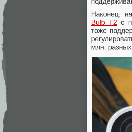
поддерживаю
Наконец, н
Bulb T2
с п
тоже поддер
регулироват
млн. разных