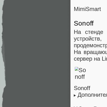
MimiSmart
Sonoff
На стенде
устройств,
продемонст
На вращающ
сервер на Li
Sonoff
Дополните