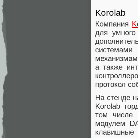
Korolab
Компания
K
для умного
дополнител
системами 
механизмами
а также ин
контроллер
протокол со
На стенде н
Korolab го
том числе 
модулем DA
клавишные