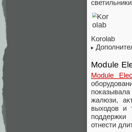
светильники
Korolab
Дополните
Module Ele
Module Elec
оборудовани
показывала
жалюзи, ак
выходов и 
поддержки
отнести дли