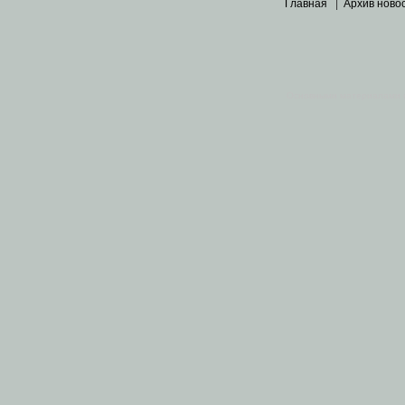
Главная
|
Архив ново
Основными материалами 