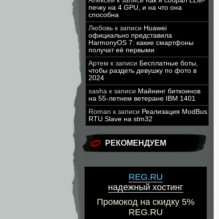
Алексей
к записи
Как я собрал LLM-
печку на 4 GPU, и на что она
способна
Любовь
к записи
Huawei
официально представила
HarmonyOS 7: какие смартфоны
получат её первыми
Артем
к записи
Бесплатные боты,
чтобы раздеть девушку по фото в
2024
sasha
к записи
Майнинг биткоинов
на 55-летнем ветеране IBM 1401
Roman
к записи
Реализация ModBus
RTU Slave на stm32
РЕКОМЕНДУЕМ
REG.RU
надежный хостинг
Промокод на скидку 5%
REG.RU