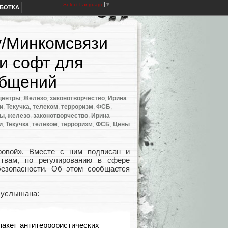
Select Language
▼
АБОТКА
у/Минкомсвязи
и софт для
общений
центры
,
Железо
,
законотворчество
,
Ирина
и
,
Текучка
,
телеком
,
терроризм
,
ФСБ
,
ры
,
железо
,
законотворчество
,
Ирина
и
,
Текучка
,
телеком
,
терроризм
,
ФСБ
,
Цены
ровой». Вместе с ним подписан и
твам
,
по регулированию в сфере
безопасности. Об этом сообщается
а услышана:
пакет антитеррористических