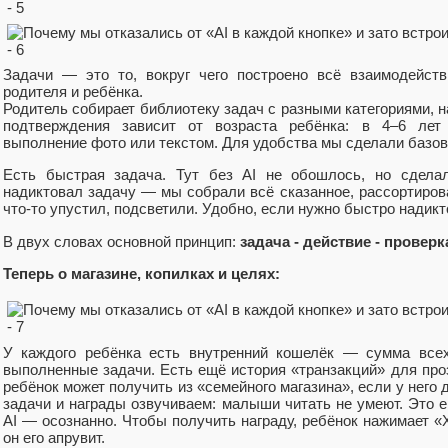
Задачи — это то, вокруг чего построено всё взаимодейст
родителя и ребёнка.
Родитель собирает библиотеку задач с разными категориями, н
подтверждения зависит от возраста ребёнка: в 4–6 лет
выполнение фото или текстом. Для удобства мы сделали базо
Есть быстрая задача. Тут без AI не обошлось, но сделал
надиктовал задачу — мы собрали всё сказанное, рассортиров
что-то упустил, подсветили. Удобно, если нужно быстро надикт
В двух словах основной принцип:
задача - действие - проверк
Теперь о магазине, копилках и целях:
У каждого ребёнка есть внутренний кошелёк — сумма всех
выполненные задачи. Есть ещё история «транзакций» для про
ребёнок может получить из «семейного магазина», если у него д
задачи и награды озвучиваем: малыши читать не умеют. Это 
AI — осознанно. Чтобы получить награду, ребёнок нажимает «Х
он его апрувит.