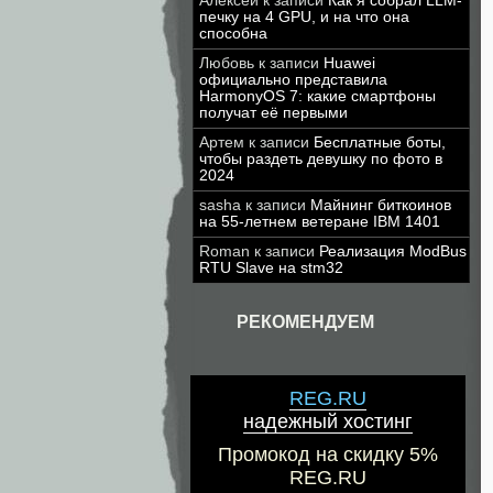
Алексей
к записи
Как я собрал LLM-
печку на 4 GPU, и на что она
способна
Любовь
к записи
Huawei
официально представила
HarmonyOS 7: какие смартфоны
получат её первыми
Артем
к записи
Бесплатные боты,
чтобы раздеть девушку по фото в
2024
sasha
к записи
Майнинг биткоинов
на 55-летнем ветеране IBM 1401
Roman
к записи
Реализация ModBus
RTU Slave на stm32
РЕКОМЕНДУЕМ
REG.RU
надежный хостинг
Промокод на скидку 5%
REG.RU