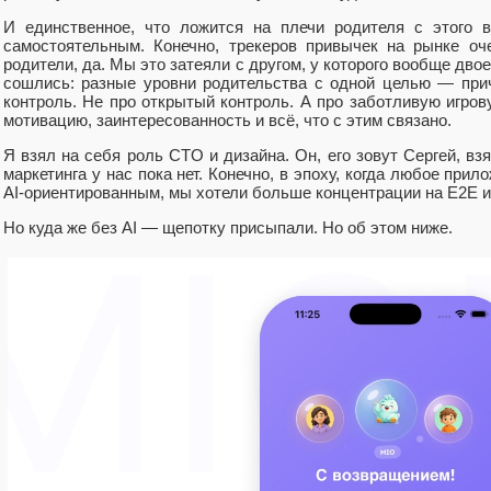
И единственное, что ложится на плечи родителя с этого 
самостоятельным. Конечно, трекеров привычек на рынке о
родители, да. Мы это затеяли с другом, у которого вообще двое 
сошлись: разные уровни родительства с одной целью — прич
контроль. Не про открытый контроль. А про заботливую игро
мотивацию, заинтересованность и всё, что с этим связано.
Я взял на себя роль CTO и дизайна. Он, его зовут Сергей, взя
маркетинга у нас пока нет. Конечно, в эпоху, когда любое при
AI-ориентированным, мы хотели больше концентрации на E2E и,
Но куда же без AI — щепотку присыпали. Но об этом ниже.