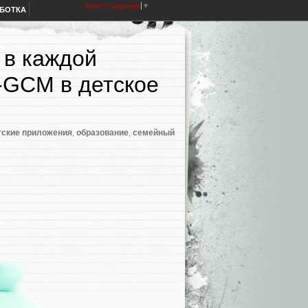
Select Language
▼
АБОТКА
 в каждой
S-GCM в детское
тские приложения
,
образование
,
семейный