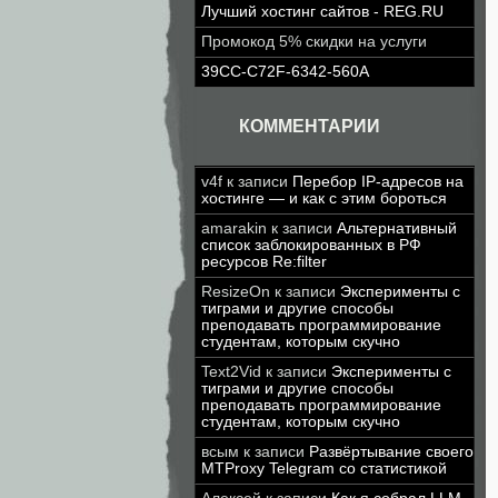
Лучший хостинг сайтов - REG.RU
Промокод 5% скидки на услуги
39CC-C72F-6342-560A
КОММЕНТАРИИ
v4f
к записи
Перебор IP-адресов на
хостинге — и как с этим бороться
amarakin
к записи
Альтернативный
список заблокированных в РФ
ресурсов Re:filter
ResizeOn
к записи
Эксперименты с
тиграми и другие способы
преподавать программирование
студентам, которым скучно
Text2Vid
к записи
Эксперименты с
тиграми и другие способы
преподавать программирование
студентам, которым скучно
всым
к записи
Развёртывание своего
MTProxy Telegram со статистикой