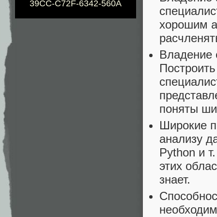
39CC-C72F-6342-560A
специалис
хорошим а
расчленят
Владение 
Построить
специалис
представл
поняты ши
Широкие п
анализу д
Python и т
этих облас
знает.
Способнос
необходим