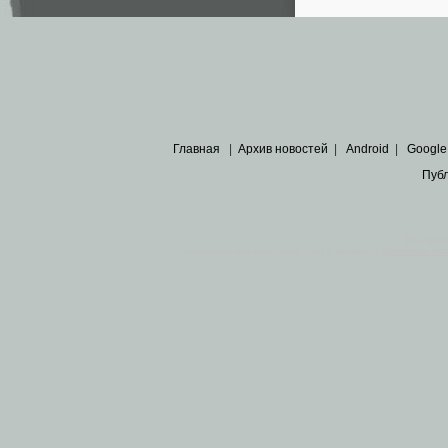
Главная
|
Архив новостей
|
Android
|
Google
Пуб
Все пра
Основными материалами сайта являются
архивные ко