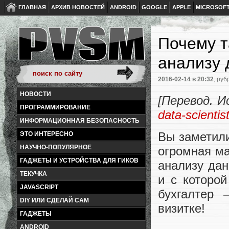
ГЛАВНАЯ
АРХИВ НОВОСТЕЙ
ANDROID
GOOGLE
APPLE
MICROSOF
Почему т
анализу
2016-02-14
в 20:32
, руб
НОВОСТИ
[Перевод. И
ПРОГРАММИРОВАНИЕ
data-scientis
ИНФОРМАЦИОННАЯ БЕЗОПАСНОСТЬ
Вы заметили
ЭТО ИНТЕРЕСНО
НАУЧНО-ПОПУЛЯРНОЕ
огромная м
ГАДЖЕТЫ И УСТРОЙСТВА ДЛЯ ГИКОВ
анализу дан
ТЕКУЧКА
и с которо
JAVASCRIPT
бухгалтер
DIY ИЛИ СДЕЛАЙ САМ
визитке!
ГАДЖЕТЫ
ANDROID