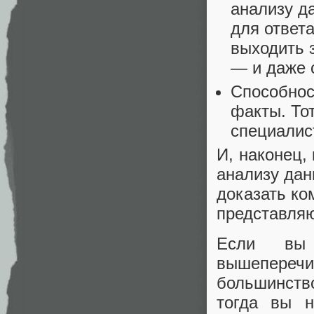
анализу д
для ответ
выходить 
— и даже 
Способнос
факты. Тот
специалис
И, наконец,
анализу дан
доказать ко
представляю
Если вы
вышепереч
большинств
тогда вы н