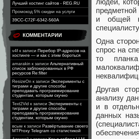
людей, кото
Лучший хостинг сайтов - REG.RU
предметной 
Промокод 5% скидки на услуги
и общей к
39CC-C72F-6342-560A
специалисту
КОММЕНТАРИИ
Одна сторон
спрос на сп
v4f
к записи
Перебор IP-адресов на
хостинге — и как с этим бороться
то планк
amarakin
к записи
Альтернативный
малокв
список заблокированных в РФ
ресурсов Re:filter
неквалифиц
ResizeOn
к записи
Эксперименты с
тиграми и другие способы
Другая сто
преподавать программирование
студентам, которым скучно
анализу дан
Text2Vid
к записи
Эксперименты с
и в отдель
тиграми и другие способы
преподавать программирование
данных наз
студентам, которым скучно
(специалис
всым
к записи
Развёртывание своего
MTProxy Telegram со статистикой
обеспечени