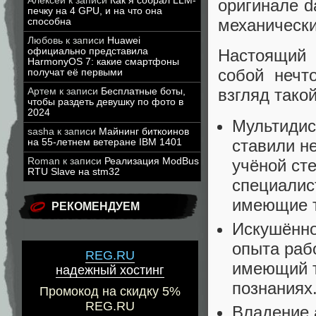
Алексей
к записи
Как я собрал LLM-
оригинале d
печку на 4 GPU, и на что она
механически
способна
Любовь
к записи
Huawei
официально представила
Настоящий 
HarmonyOS 7: какие смартфоны
собой нечт
получат её первыми
взгляд тако
Артем
к записи
Бесплатные боты,
чтобы раздеть девушку по фото в
2024
Мультидис
sasha
к записи
Майнинг биткоинов
ставили н
на 55-летнем ветеране IBM 1401
учёной ст
Roman
к записи
Реализация ModBus
RTU Slave на stm32
специалис
имеющие т
РЕКОМЕНДУЕМ
Искушённо
опыта рабо
REG.RU
имеющий т
надежный хостинг
познаниях
Промокод на скидку 5%
REG.RU
Владение 