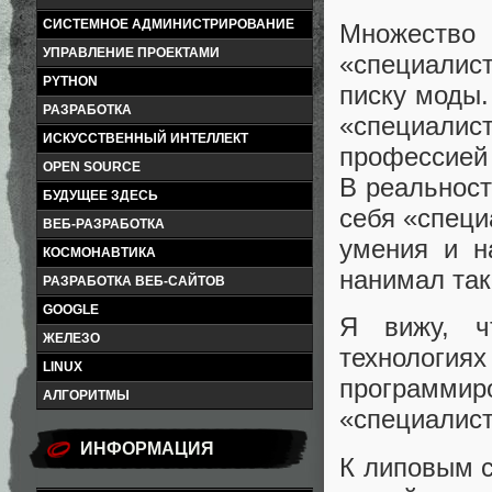
СИСТЕМНОЕ АДМИНИСТРИРОВАНИЕ
Множеств
УПРАВЛЕНИЕ ПРОЕКТАМИ
«специалис
PYTHON
писку моды
РАЗРАБОТКА
«специали
ИСКУССТВЕННЫЙ ИНТЕЛЛЕКТ
профессией 
OPEN SOURCE
В реальност
БУДУЩЕЕ ЗДЕСЬ
себя «специ
ВЕБ-РАЗРАБОТКА
умения и н
КОСМОНАВТИКА
нанимал так
РАЗРАБОТКА ВЕБ-САЙТОВ
GOOGLE
Я вижу, ч
ЖЕЛЕЗО
технологи
LINUX
программир
АЛГОРИТМЫ
«специалист
ИНФОРМАЦИЯ
К липовым с