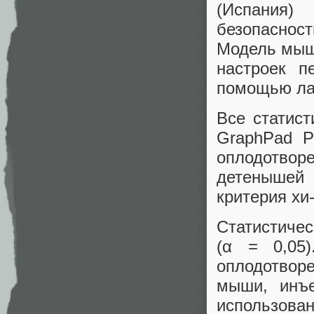
(Испания)
безопасно
Модель мыш
настроек п
помощью лаз
Все статис
GraphPad P
оплодотвор
детенышей 
критерия хи
Статистиче
(α = 0,05
оплодотвор
мыши, инъ
использова