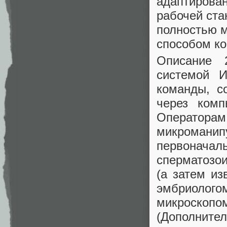
адаптирован
рабочей ст
полностью 
способом ко
Описание 
системой 
команды, с
через комп
Операторам
микроман
первонач
сперматозо
(а затем и
эмбриолого
микроскопо
(Дополните