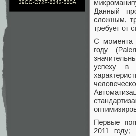
микроманип
39CC-C72F-6342-560A
Данный про
сложным, т
требует от 
С момента 
году (Pal
значительны
успеху в 
характерист
человече
Автоматиз
стандартиз
оптимизиров
Первые поп
2011 году;