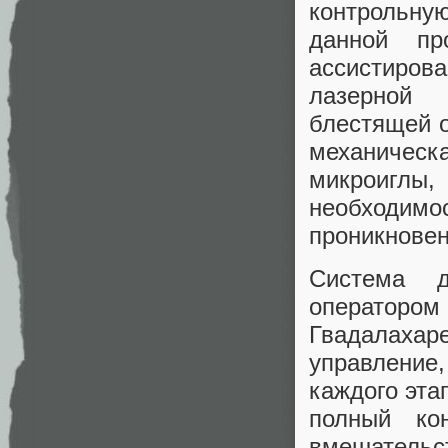
контрольную
данной пр
ассистирова
лазерной 
блестящей о
механическ
микроиглы,
необходим
проникновен
Система 
оператором
Гвадалах
управление
каждого эта
полный ко
вмешатель