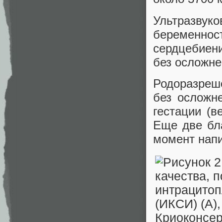
Ультразвук
беременност
сердцебиени
без осложне
Родоразреш
без осложн
гестации (в
Еще две бла
момент напи