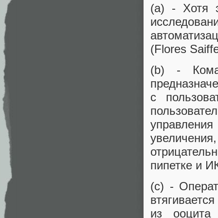
(a) - Хотя
исследова
автоматиза
(Flores Saiffe
(b) - Кома
предназнач
с пользова
пользова
управления
увеличения,
отрицатель
пипетке и И
(c) - Опера
втягивается
из ооцита