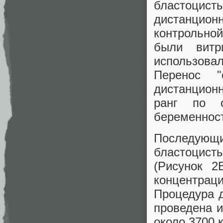
бластоци
дистанцио
контрольной
были витр
использовал
Перенос "
дистанционн
ранг по 
беременнос
Последующи
бластоцис
(Рисунок 2
концентраци
Процедура 
проведена и
около 3700 