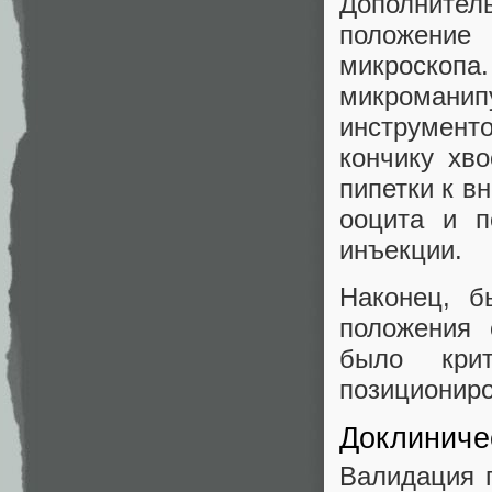
Дополнител
положение
микроскопа
микромани
инструмент
кончику хв
пипетки к в
ооцита и п
инъекции.
Наконец, б
положения 
было кри
позициониро
Доклиниче
Валидация 