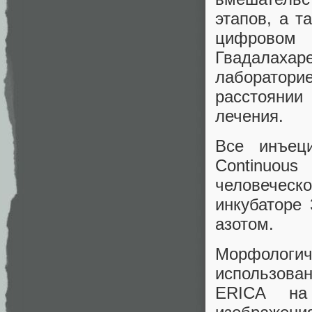
этапов, а 
цифровом 
Гвадалах
лаборатор
расстоянии
лечения.
Все инъец
Continuou
человеческо
инкубаторе
азотом.
Морфологи
использован
ERICA на 