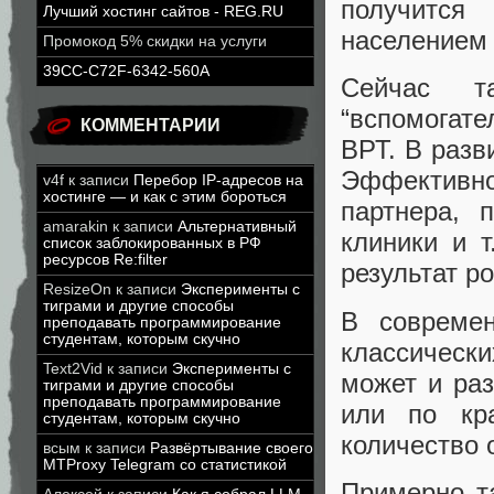
получится
Лучший хостинг сайтов - REG.RU
населением 
Промокод 5% скидки на услуги
39CC-C72F-6342-560A
Сейчас т
“вспомогате
КОММЕНТАРИИ
ВРТ. В разв
Эффективно
v4f
к записи
Перебор IP-адресов на
хостинге — и как с этим бороться
партнера, 
amarakin
к записи
Альтернативный
клиники и 
список заблокированных в РФ
ресурсов Re:filter
результат р
ResizeOn
к записи
Эксперименты с
тиграми и другие способы
В совреме
преподавать программирование
студентам, которым скучно
классически
Text2Vid
к записи
Эксперименты с
может и ра
тиграми и другие способы
преподавать программирование
или по кр
студентам, которым скучно
количество 
всым
к записи
Развёртывание своего
MTProxy Telegram со статистикой
Примерно та