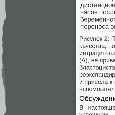
Рисунок 2: 
качества, п
интрацитопл
(А), не при
бластоциста
реэкспандир
и привела к
вспомогател
Обсужден
В настояще
успешном