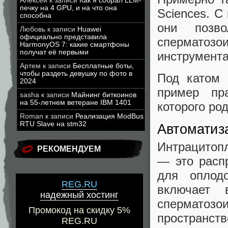
Алексей
к записи
Как я собрал LLM-
печку на 4 GPU, и на что она
Sciences. С
способна
они позво
Любовь
к записи
Huawei
официально представила
сперматозо
HarmonyOS 7: какие смартфоны
получат её первыми
инструмен
Артем
к записи
Бесплатные боты,
чтобы раздеть девушку по фото в
Под катом 
2024
пример пра
sasha
к записи
Майнинг биткоинов
на 55-летнем ветеране IBM 1401
которого ро
Roman
к записи
Реализация ModBus
RTU Slave на stm32
Автоматиз
Интрацитоп
РЕКОМЕНДУЕМ
— это расп
для оплод
REG.RU
включает 
надежный хостинг
спермато
Промокод на скидку 5%
простра
REG.RU