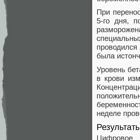
При перенос
5-го дня, 
размороже
специальн
проводился 
была истон
Уровень бет
в крови из
Концентра
положительн
беременнос
неделе пров
Результат
Цифрово