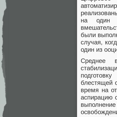
автомати
реализованы
на один 
вмешательс
были выполн
случая, ког
один из ооц
Среднее 
стабилизац
подготовк
блестящей о
время на о
аспирацию с
выполнение
освобожден