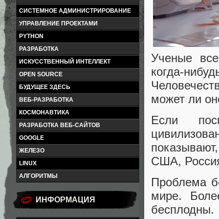
СИСТЕМНОЕ АДМИНИСТРИРОВАНИЕ
УПРАВЛЕНИЕ ПРОЕКТАМИ
PYTHON
РАЗРАБОТКА
Ученые все
ИСКУССТВЕННЫЙ ИНТЕЛЛЕКТ
когда-ниб
OPEN SOURCE
Человечеств
БУДУЩЕЕ ЗДЕСЬ
может ли он
ВЕБ-РАЗРАБОТКА
КОСМОНАВТИКА
Если пос
РАЗРАБОТКА ВЕБ-САЙТОВ
цивилизов
GOOGLE
показывают,
ЖЕЛЕЗО
США, Россия
LINUX
АЛГОРИТМЫ
Проблема б
мире. Боле
ИНФОРМАЦИЯ
бесплодны