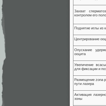
Захват спермато
контролем его пол
Поднятие иглы из 
Центрирование ооц
Опускание удерж
ооцита
Увеличение всас
для фиксации и по
Размещение zona pe
пути лазера
Активация лазерно
зоны