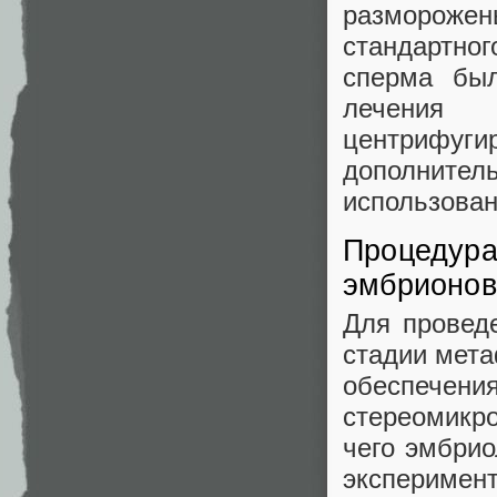
размороже
стандартно
сперма был
лечения 
центрифуги
дополнит
использован
Процедура
эмбрионов
Для провед
стадии мета
обеспечени
стереомикр
чего эмбрио
эксперимент