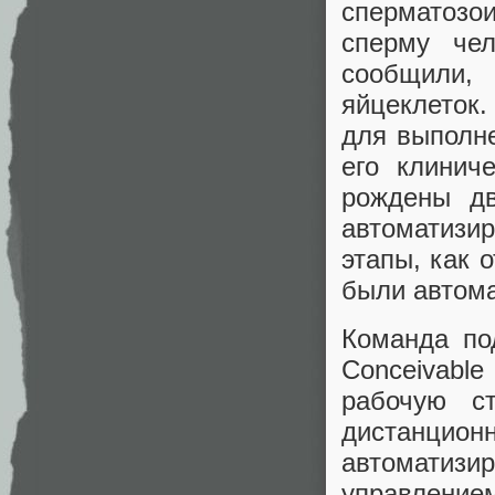
сперматозо
сперму че
сообщили,
яйцеклеток
для выполне
его клинич
рождены дв
автоматизи
этапы, как 
были автома
Команда по
Conceivabl
рабочую с
дистанцион
автоматиз
управлени