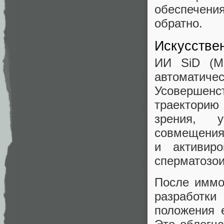
обеспечени
обратно.
Искусстве
ИИ SiD (Me
автомат
Усовершенс
траекторию
зрения, 
совмещения 
и активир
сперматозои
После иммо
разработк
положения е