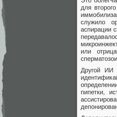
Это облегча
для второг
иммобилиза
служило о
аспирации с
передавало
микроинжект
или отриц
сперматозои
Другой ИИ 
идентификац
определен
пипетки, и
ассистиров
депонирован