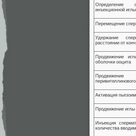
Определение 
инъекционной иглы 
Перемещение сперм
Удержание спер
расстоянии от конч
Продвижение игл
оболочки ооцита
Продвижение
перивителлинового
Активация пьезои
Продвижение иглы
Инъекция сперма
количества вводи