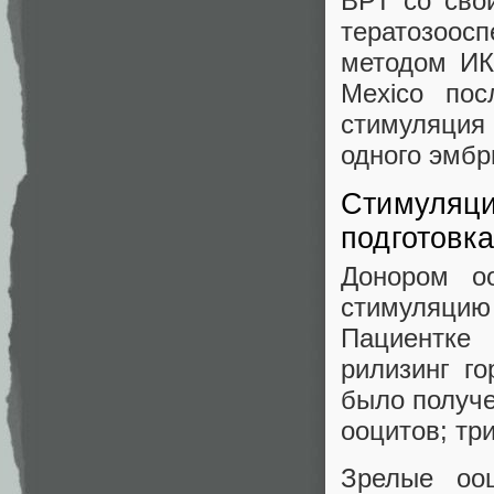
ВРТ со сво
тератозоо
методом ИК
Mexico по
стимуляция
одного эмбр
Стимуляци
подготовк
Донором о
стимуляцию
Пациентке 
рилизинг г
было получе
ооцитов; тр
Зрелые оо