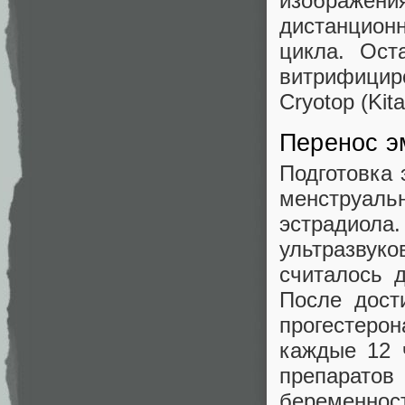
изображен
дистанцион
цикла. Ост
витрифицир
Cryotop (Kita
Перенос э
Подготовка 
менструал
эстрадиола.
ультразву
считалось 
После дост
прогестеро
каждые 12 
препарат
беременнос