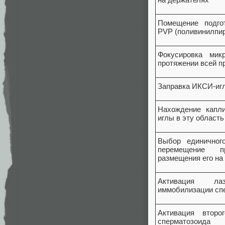
Помещение подго
PVP (поливинилпи
Фокусировка мик
протяжении всей 
Заправка ИКСИ-иг
Нахождение капл
иглы в эту область
Выбор единичног
перемещение п
размещения его на
Активация ла
иммобилизации сп
Активация второ
сперматозоида