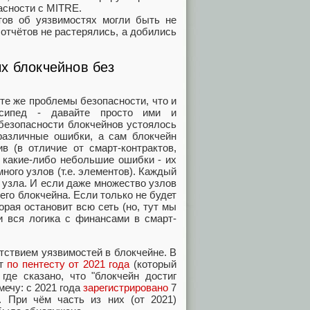
асности с MITRE.
тов об уязвимостях могли быть не
отчётов не растерялись, а добились
х блокчейнов без
те же проблемы безопасности, что и
осипед - давайте просто ими и
 безопасности блокчейнов устоялось
 различные ошибки, а сам блокчейн
в (в отличие от смарт-контрактов,
 какие-либо небольшие ошибки - их
ного узлов (т.е. элементов). Каждый
 узла. И если даже множество узлов
его блокчейна. Если только не будет
орая остановит всю сеть (но, тут мы
и вся логика с финансами в смарт-
тствием уязвимостей в блокчейне. В
ёт
по пентесту от 2021 года
(который
где сказано, что "блокчейн достиг
мечу: с 2021 года
зарегистрировано
7
. При чём часть из них (от 2021)