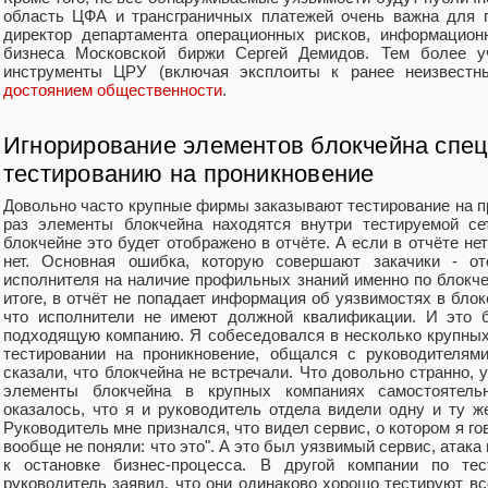
область ЦФА и трансграничных платежей очень важна для 
директор департамента операционных рисков, информацион
бизнеса Московской биржи Сергей Демидов. Тем более уч
инструменты ЦРУ (включая эксплоиты к ранее неизвест
достоянием общественности
.
Игнорирование элементов блокчейна спе
тестированию на проникновение
Довольно часто крупные фирмы заказывают тестирование на пр
раз элементы блокчейна находятся внутри тестируемой се
блокчейне это будет отображено в отчёте. А если в отчёте не
нет. Основная ошибка, которую совершают закачики - отс
исполнителя на наличие профильных знаний именно по блокчей
итоге, в отчёт не попадает информация об уязвимостях в блокей
что исполнители не имеют должной квалификации. И это 
подходящую компанию. Я собеседовался в несколько крупны
тестировании на проникновение, общался с руководителям
сказали, что блокчейна не встречали. Что довольно странно, 
элементы блокчейна в крупных компаниях самостоятель
оказалось, что я и руководитель отдела видели одну и ту ж
Руководитель мне признался, что видел сервис, о котором я гово
вообще не поняли: что это". А это был уязвимый сервис, атак
к остановке бизнес-процесса. В другой компании по те
руководитель заявил, что они одинаково хорошо тестируют всё