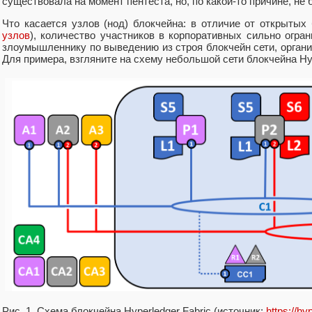
существовала на момент пентеста, но, по какой-то причине, не
Что касается узлов (нод) блокчейна: в отличие от открытых
узлов
), количество участников в корпоративных сильно огра
злоумышленнику по выведению из строя блокчейн сети, орган
Для примера, взгляните на схему небольшой сети блокчейна Hyp
Рис. 1. Схема блокчейна Hyperledger Fabric (источник:
https://hy