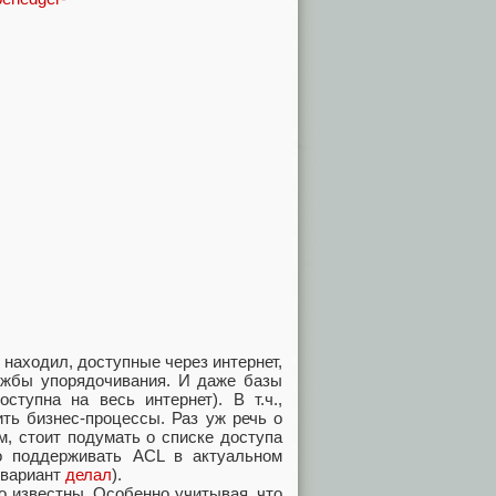
находил, доступные через интернет,
лужбы упорядочивания. И даже базы
тупна на весь интернет). В т.ч.,
ить бизнес-процессы. Раз уж речь о
м, стоит подумать о списке доступа
о поддерживать ACL в актуальном
 вариант
делал
).
о известны. Особенно учитывая, что