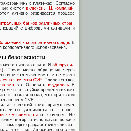
трансграничных платежах. Согласно
онных систем
включены 11 компаний
.
этом активно развивается процесс
нтральных банков различных стран
.
пераций с цифровыми активами и
 блокчейна в корпоративной среде
. В
я корпоративного использования.
мы безопасности
з моего личного опыта. Я
обнаружил
4
). После моего обращения через
ризнали это уязвимостью: не стали
ился назначения CVE
. После того как
спорить
это. Оспорить
не удалось
. Я
Кроме того, за уйму времени никаких
менно тогда я понял, что при таком
назначением CVE.
бильных версий: фикс присутствует
ателей об уязвимости со стороны
писке уязвимостей
не значится). Не
ателям, которые используют версию
 - некоторые разработчики считают,
ю, а что - нет. Игнорируя при этом