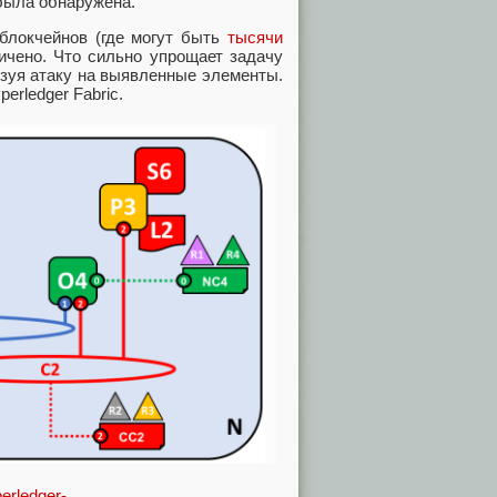
 была обнаружена.
 блокчейнов (где могут быть
тысячи
ничено. Что сильно упрощает задачу
изуя атаку на выявленные элементы.
erledger Fabric.
perledger-