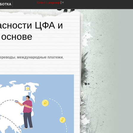
Select Language
▼
АБОТКА
асности ЦФА и
 основе
ереводы
,
международные платежи
,