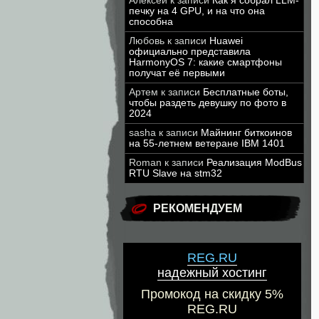
Алексей
к записи
Как я собрал LLM-
печку на 4 GPU, и на что она
способна
Любовь
к записи
Huawei
официально представила
HarmonyOS 7: какие смартфоны
получат её первыми
Артем
к записи
Бесплатные боты,
чтобы раздеть девушку по фото в
2024
sasha
к записи
Майнинг биткоинов
на 55-летнем ветеране IBM 1401
Roman
к записи
Реализация ModBus
RTU Slave на stm32
РЕКОМЕНДУЕМ
REG.RU
надежный хостинг
Промокод на скидку 5%
REG.RU