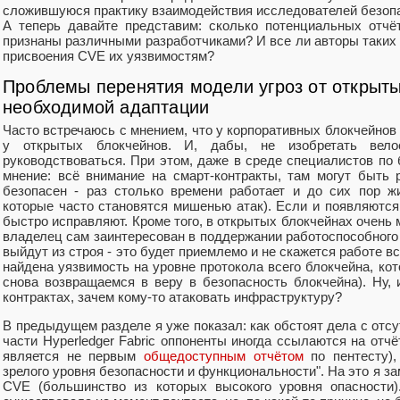
сложившуюся практику взаимодействия исследователей безоп
А теперь давайте представим: сколько потенциальных отчё
признаны различными разработчиками? И все ли авторы таких 
присвоения CVE их уязвимостям?
Проблемы перенятия модели угроз от открыты
необходимой адаптации
Часто встречаюсь с мнением, что у корпоративных блокчейнов 
у открытых блокчейнов. И, дабы, не изобретать вел
руководствоваться. При этом, даже в среде специалистов по
мнение: всё внимание на смарт-контракты, там могут быть
безопасен - раз столько времени работает и до сих пор жи
которые часто становятся мишенью атак). Если и появляются
быстро исправляют. Кроме того, в открытых блокчейнах очень м
владелец сам заинтересован в поддержании работоспособного
выйдут из строя - это будет приемлемо и не скажется работе вс
найдена уязвимость на уровне протокола всего блокчейна, кот
снова возвращаемся в веру в безопасность блокчейна). Ну, 
контрактах, зачем кому-то атаковать инфраструктуру?
В предыдущем разделе я уже показал: как обстоят дела с отсу
части Hyperledger Fabric оппоненты иногда ссылаются на отч
является не первым
общедоступным отчётом
по пентесту), 
зрелого уровня безопасности и функциональности". На это я за
CVE (большинство из которых высокого уровня опасности)