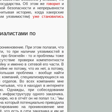
государства. Об этом же
говорил
и
ной безопасности и непрерывности
итывая историю, когда хакерские
ным уязвимостям)
уже становились
циалистами по
оникновение. При этом полагая, что
ти, то при наличии уязвимостей в
т про блокчейн - то и проблемы тоже
утствие проверки компетентности
ну и именно в сетевой его части. В
не не потому, что их нет, а потому,
большая проблема - вообще найти
х компаний, специализирующихся на
и отделов. Во всех компаниях мне
учитывая, что я находил в интернете
но. Однажды, при собеседовании
е инфраструктуру одного заказчика.
рю, но в отчёт он не попал т.к.: "мы
а на который потенциально приводила
стированию на проникновение мне
, что есть в сети заказчика и им не