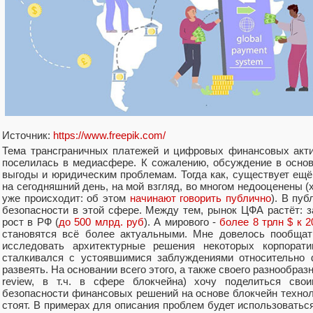
Источник:
https://www.freepik.com/
Тема трансграничных платежей и цифровых финансовых акти
поселилась в медиасфере. К сожалению, обсуждение в осно
выгоды и юридическим проблемам. Тогда как, существует ещё
на сегодняшний день, на мой взгляд, во многом недооценены (
уже происходит: об этом
начинают говорить публично
). В пу
безопасности в этой сфере. Между тем, рынок ЦФА растёт: з
рост в РФ (
до 500 млрд. руб
). А мирового -
более 8 трлн $ к 2
становятся всё более актуальными. Мне довелось пообщат
исследовать архитектурные решения некоторых корпорати
сталкивался с устоявшимися заблуждениями относительно 
развеять. На основании всего этого, а также своего разнообразн
review, в т.ч. в сфере блокчейна) хочу поделиться св
безопасности финансовых решений на основе блокчейн техноло
стоят. В примерах для описания проблем будет использоваться 