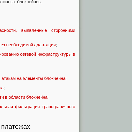
ативных блокчейнов.
асности, выявленные сторонними
без необходимой адаптации
;
ированию сетевой инфраструктуры в
к атакам на элементы блокчейна
;
на
;
и в области блокчейна
;
альная фильтрация трансграничного
 платежах