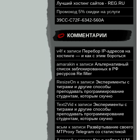
Лучший хостинг сайтов - REG.RU
Промокод 5% скидки на услуги
39CC-C72F-6342-560A
КОММЕНТАРИИ
v4f
к записи
Перебор IP-адресов на
хостинге — и как с этим бороться
amarakin
к записи
Альтернативный
список заблокированных в РФ
ресурсов Re:filter
ResizeOn
к записи
Эксперименты с
тиграми и другие способы
преподавать программирование
студентам, которым скучно
Text2Vid
к записи
Эксперименты с
тиграми и другие способы
преподавать программирование
студентам, которым скучно
всым
к записи
Развёртывание своего
MTProxy Telegram со статистикой