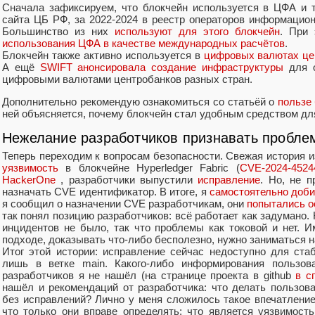
Сначала зафиксируем, что блокчейн используется в ЦФА и 
сайта ЦБ РФ, за 2022-2024 в реестр операторов информаци
Большинство из них
используют для этого блокчейн
. При 
использования ЦФА в качестве международных расчётов
.
Блокчейн также активно используется в
цифровых валютах це
А ещё
SWIFT анонсировала создание инфраструктуры
для о
цифровыми валютами центробанков разных стран.
Дополнительно рекомендую ознакомиться со статьёй о
пользе
ней объясняется, почему блокчейн стал удобным средством дл
Нежелание разработчиков признавать пробле
Теперь переходим к вопросам безопасности. Свежая история и
уязвимость
в блокчейне Hyperledger Fabric (
CVE-2024-4524
HackerOne
, разработчики выпустили
исправление
. Но, не п
назначать CVE идентификатор. В итоге, я
самостоятельно доб
я сообщил о назначении CVE разработчикам, они
попытались о
так понял позицию разработчиков: всё работает как задумано. 
инцидентов не было, так что проблемы как токовой и нет. И
подходе, доказывать что-либо бесполезно, нужно заниматься 
Итог этой истории: исправление сейчас недоступно для ста
лишь в ветке main. Какого-либо информирования пользов
разработчиков я не нашёл (на странице проекта в github
в с
нашёл и рекомендаций от разработчика: что делать пользов
без исправлений? Лично у меня сложилось такое впечатление
что только они вправе определять: что является уязвимость