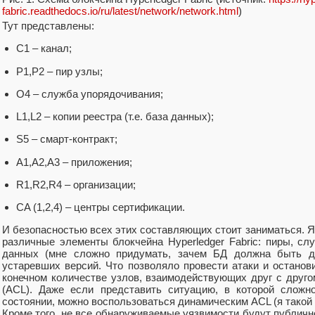
fabric.readthedocs.io/ru/latest/network/network.html
)
Тут представлены:
С1 – канал;
P1,P2 – пир узлы;
O4 – служба упорядочивания;
L1,L2 – копии реестра (т.е. база данных);
S5 – смарт-контракт;
А1,А2,А3 – приложения;
R1,R2,R4 – организации;
CA (1,2,4) – центры сертификации.
И безопасностью всех этих составляющих стоит заниматься. Я 
различные элементы блокчейна Hyperledger Fabric: пиры, с
данных (мне сложно придумать, зачем БД должна быть дос
устаревших версий. Что позволяло провести атаки и останов
конечном количестве узлов, взаимодействующих друг с друго
(ACL). Даже если представить ситуацию, в которой сложн
состоянии, можно воспользоваться динамическим ACL (я такой
Кроме того, не все обнаруживаемые уязвимости будут публичн