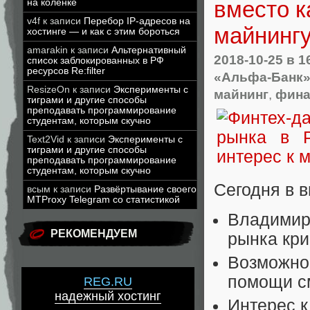
вместо к
на коленке
v4f
к записи
Перебор IP-адресов на
майнингу
хостинге — и как с этим бороться
amarakin
к записи
Альтернативный
2018-10-25
в 1
список заблокированных в РФ
ресурсов Re:filter
«Альфа-Банк
ResizeOn
к записи
Эксперименты с
майнинг
,
фина
тиграми и другие способы
преподавать программирование
студентам, которым скучно
Text2Vid
к записи
Эксперименты с
тиграми и другие способы
преподавать программирование
студентам, которым скучно
Сегодня в в
всым
к записи
Развёртывание своего
MTProxy Telegram со статистикой
Владимир 
РЕКОМЕНДУЕМ
рынка кри
Возможно
помощи с
REG.RU
надежный хостинг
Интерес к