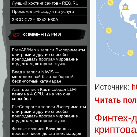
Лучший хостинг сайтов - REG.RU
Промокод 5% скидки на услуги
39CC-C72F-6342-560A
КОММЕНТАРИИ
FreeAIVideo
к записи
Эксперименты
с тиграми и другие способы
преподавать программирование
студентам, которым скучно
Влад
к записи
NAVIS —
многоцелевой быстросборный
беспилотный катамаран
Источник:
h
Азат
к записи
Как я собрал LLM-
печку на 4 GPU, и на что она
Читать по
способна
FileCompare
к записи
Эксперименты
с тиграми и другие способы
Финтех-д
преподавать программирование
студентам, которым скучно
криптова
Феликс
к записи
База данных
простых чисел до ста миллиардов