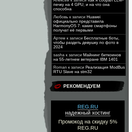
Алексей
к записи
Как я собрал LLM-
печку на 4 GPU, и на что она
способна
Любовь
к записи
Huawei
официально представила
HarmonyOS 7: какие смартфоны
получат её первыми
Артем
к записи
Бесплатные боты,
чтобы раздеть девушку по фото в
2024
sasha
к записи
Майнинг биткоинов
на 55-летнем ветеране IBM 1401
Roman
к записи
Реализация ModBus
RTU Slave на stm32
РЕКОМЕНДУЕМ
REG.RU
надежный хостинг
Промокод на скидку 5%
REG.RU