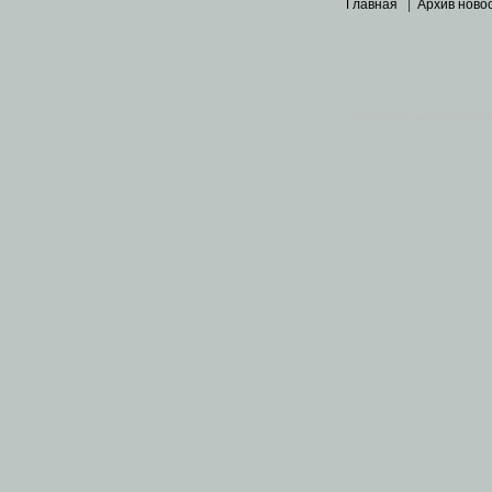
Главная
|
Архив ново
Основными материалами 