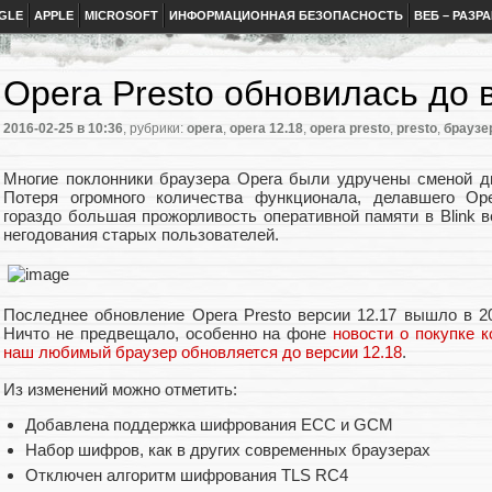
GLE
APPLE
MICROSOFT
ИНФОРМАЦИОННАЯ БЕЗОПАСНОСТЬ
ВЕБ – РАЗР
Opera Presto обновилась до 
2016-02-25
в 10:36
, рубрики:
opera
,
opera 12.18
,
opera presto
,
presto
,
браузе
Многие поклонники браузера Opera были удручены сменой дви
Потеря огромного количества функционала, делавшего Ope
гораздо большая прожорливость оперативной памяти в Blink 
негодования старых пользователей.
Последнее обновление Opera Presto версии 12.17 вышло в 2
Ничто не предвещало, особенно на фоне
новости о покупке 
наш любимый браузер обновляется до версии 12.18
.
Из изменений можно отметить:
Добавлена поддержка шифрования ECC и GCM
Набор шифров, как в других современных браузерах
Отключен алгоритм шифрования TLS RC4