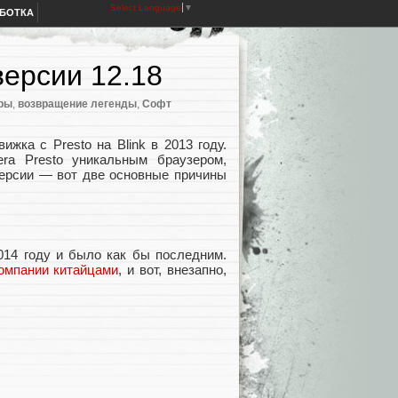
Select Language
▼
АБОТКА
версии 12.18
ры
,
возвращение легенды
,
Софт
жка с Presto на Blink в 2013 году.
ra Presto уникальным браузером,
версии — вот две основные причины
014 году и было как бы последним.
компании китайцами
, и вот, внезапно,