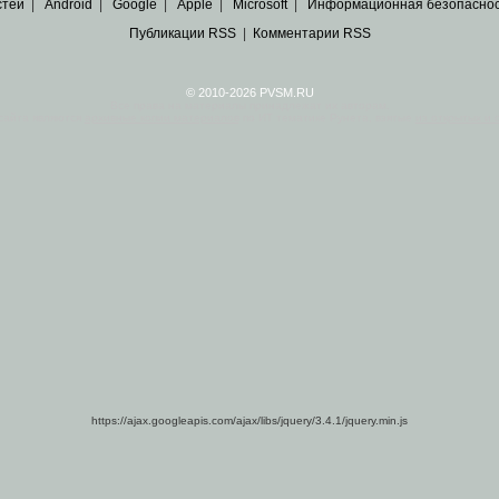
стей
|
Android
|
Google
|
Apple
|
Microsoft
|
Информационная безопасно
Публикации RSS
|
Комментарии RSS
© 2010-2026 PVSM.RU
Все права на материалы принадлежат их авторам.
сайта являются
архивные копии материалов
по ИТ тематике Рунета, взятые
из открытых и 
https://ajax.googleapis.com/ajax/libs/jquery/3.4.1/jquery.min.js