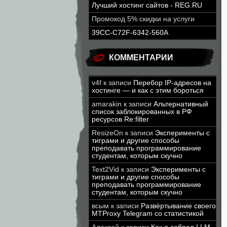
Лучший хостинг сайтов - REG.RU
Промокод 5% скидки на услуги
39CC-C72F-6342-560A
КОММЕНТАРИИ
v4f
к записи
Перебор IP-адресов на
хостинге — и как с этим бороться
amarakin
к записи
Альтернативный
список заблокированных в РФ
ресурсов Re:filter
ResizeOn
к записи
Эксперименты с
тиграми и другие способы
преподавать программирование
студентам, которым скучно
Text2Vid
к записи
Эксперименты с
тиграми и другие способы
преподавать программирование
студентам, которым скучно
всым
к записи
Развёртывание своего
MTProxy Telegram со статистикой