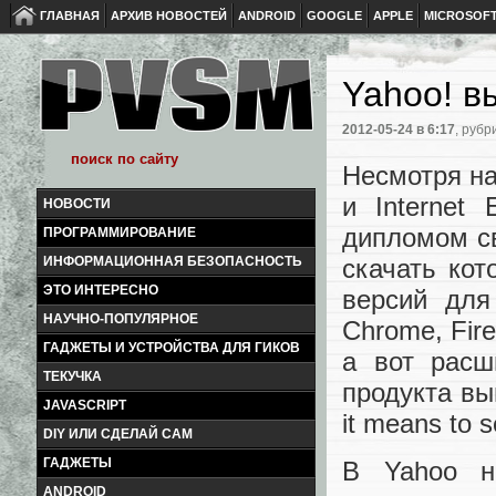
ГЛАВНАЯ
АРХИВ НОВОСТЕЙ
ANDROID
GOOGLE
APPLE
MICROSOF
Yahoo! в
2012-05-24
в 6:17
, рубр
Несмотря на
и Internet
НОВОСТИ
дипломом св
ПРОГРАММИРОВАНИЕ
скачать ко
ИНФОРМАЦИОННАЯ БЕЗОПАСНОСТЬ
ЭТО ИНТЕРЕСНО
версий для
НАУЧНО-ПОПУЛЯРНОЕ
Chrome, Fire
ГАДЖЕТЫ И УСТРОЙСТВА ДЛЯ ГИКОВ
а вот расш
ТЕКУЧКА
продукта вы
JAVASCRIPT
it means to 
DIY ИЛИ СДЕЛАЙ САМ
ГАДЖЕТЫ
В Yahoo н
ANDROID