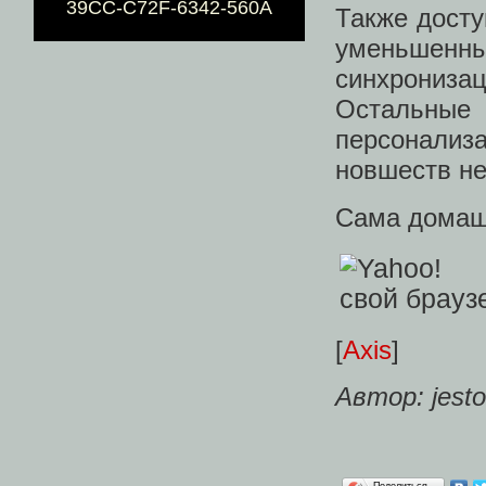
39CC-C72F-6342-560A
Также досту
уменьшенн
синхронизац
Остальные
персонализ
новшеств не
Сама домашн
[
Axis
]
Автор: jest