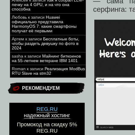
— сама па
Алексей
к записи
Как я собрал LLM-
печку на 4 GPU, и на что она
серфинга: т
способна
Любовь
к записи
Huawei
официально представила
HarmonyOS 7: какие смартфоны
получат её первыми
Артем
к записи
Бесплатные боты,
чтобы раздеть девушку по фото в
2024
sasha
к записи
Майнинг биткоинов
на 55-летнем ветеране IBM 1401
Roman
к записи
Реализация ModBus
RTU Slave на stm32
РЕКОМЕНДУЕМ
REG.RU
надежный хостинг
Промокод на скидку 5%
REG.RU