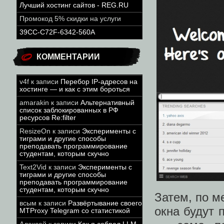
Лучший хостинг сайтов - REG.RU
Промокод 5% скидки на услуги
39CC-C72F-6342-560A
КОММЕНТАРИИ
v4f
к записи
Перебор IP-адресов на
хостинге — и как с этим бороться
amarakin
к записи
Альтернативный
список заблокированных в РФ
ресурсов Re:filter
ResizeOn
к записи
Эксперименты с
тиграми и другие способы
преподавать программирование
студентам, которым скучно
Text2Vid
к записи
Эксперименты с
тиграми и другие способы
преподавать программирование
студентам, которым скучно
Затем, по м
всым
к записи
Развёртывание своего
окна будут 
MTProxy Telegram со статистикой