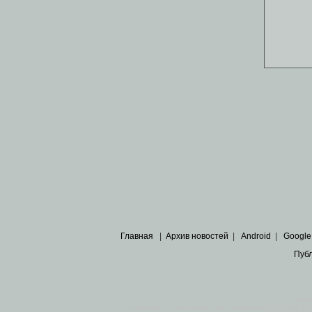
Главная
|
Архив новостей
|
Android
|
Google
Пуб
Все пра
Основными материалами сайта являются
архивные ко