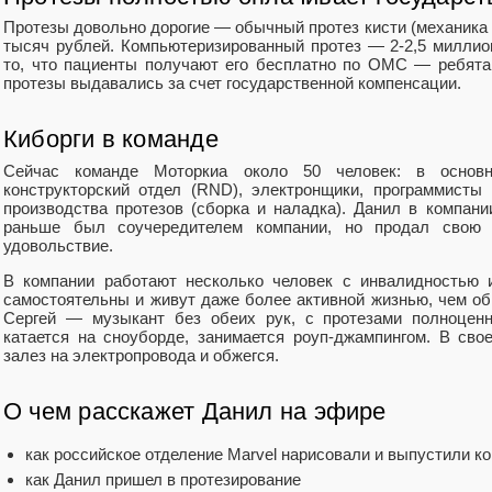
Протезы довольно дорогие — обычный протез кисти (механика 
тысяч рублей. Компьютеризированный протез — 2-2,5 миллио
то, что пациенты получают его бесплатно по ОМС — ребята
протезы выдавались за счет государственной компенсации.
Киборги в команде
Сейчас команде Моторкиа около 50 человек: в основн
конструкторский отдел (RND), электронщики, программист
производства протезов (сборка и наладка). Данил в компани
раньше был соучередителем компании, но продал свою
удовольствие.
В компании работают несколько человек с инвалидностью 
самостоятельны и живут даже более активной жизнью, чем об
Сергей — музыкант без обеих рук, с протезами полноценн
катается на сноуборде, занимается роуп-джампингом. В сво
залез на электропровода и обжегся.
О чем расскажет Данил на эфире
как российское отделение Marvel нарисовали и выпустили ко
как Данил пришел в протезирование