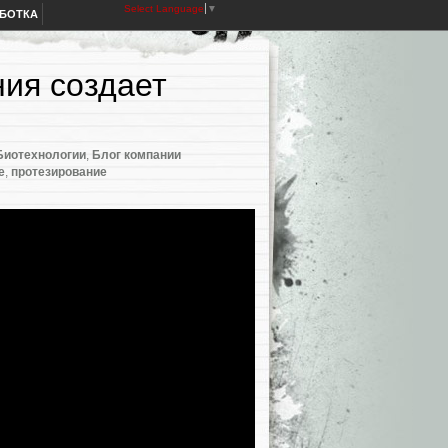
Select Language
▼
АБОТКА
ния создает
Биотехнологии
,
Блог компании
е
,
протезирование