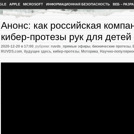
GLE
APPLE
MICROSOFT
ИНФОРМАЦИОННАЯ БЕЗОПАСНОСТЬ
ВЕБ – РАЗР
Анонс: как российская компа
кибер-протезы рук для детей
2020-12-20
в 17:00
, рубрики:
ruvds_прямые эфиры
,
бионические протезы
,
RUVDS.com
,
будущее здесь
,
кибер-протезы
,
Моторика
,
Научно-популярно