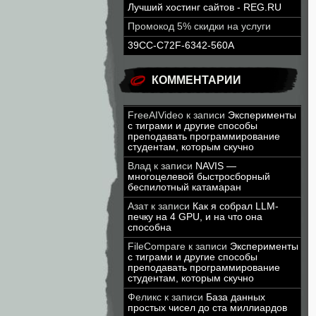
Лучший хостинг сайтов - REG.RU
Промокод 5% скидки на услуги
39CC-C72F-6342-560A
КОММЕНТАРИИ
FreeAIVideo
к записи
Эксперименты
с тиграми и другие способы
преподавать программирование
студентам, которым скучно
Влад
к записи
NAVIS —
многоцелевой быстросборный
беспилотный катамаран
Азат
к записи
Как я собрал LLM-
печку на 4 GPU, и на что она
способна
FileCompare
к записи
Эксперименты
с тиграми и другие способы
преподавать программирование
студентам, которым скучно
Феликс
к записи
База данных
простых чисел до ста миллиардов