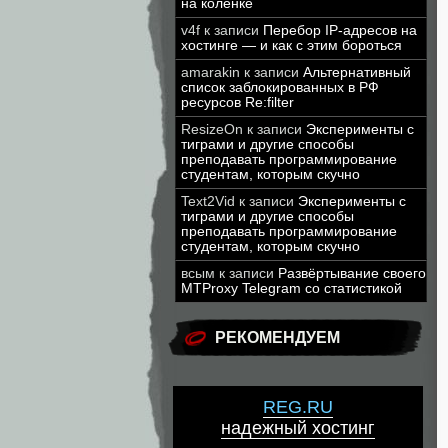
на коленке
v4f
к записи
Перебор IP-адресов на
хостинге — и как с этим бороться
amarakin
к записи
Альтернативный
список заблокированных в РФ
ресурсов Re:filter
ResizeOn
к записи
Эксперименты с
тиграми и другие способы
преподавать программирование
студентам, которым скучно
Text2Vid
к записи
Эксперименты с
тиграми и другие способы
преподавать программирование
студентам, которым скучно
всым
к записи
Развёртывание своего
MTProxy Telegram со статистикой
РЕКОМЕНДУЕМ
REG.RU
надежный хостинг