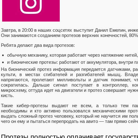
Завтра, в 20:00 в наших соцсетях выступит Данил Емелин, инж
Они занимаются созданием протезов верхних конечностей, 80%
Ребята делают два вида протезов:
обычную механику, которая работает через натяжение нитей,
и бионические протезы: работают от аккумулятора, внутри 
На бионический протез информация передается датчиками, р
культи, в местах сгибателей и разгибателей мышц. Вла
напрягаются, пролетают милливольты и датчик понимает, 
сократилась. Дальше сигнал поступает в контроллер, ко
микросхему, оттуда идет на двигатели и протез совершает нуж
кисть.
Такие кибер-протезы выдают не всем, а только тем пац
необходимы и кто активно пользовался механическими прот
выдать сложный протез человеку, который не научится им поль
чего он ему и пытаться перепродать на авито — там прямо сейч
Протезы полностью оплачивает государст