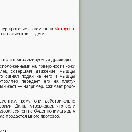
енер-протезист в компании
Моторика
.
 их пациентов — дети.
плата и программируемые драйверы
асположенными на поверхности кожи
делец совершает движение, мышцы
что сигнал подан на него и мыщцы
нтроллер передает его на плату-
ный жест — например, сжимает робо-
иентам, кому они действительно
езами. Данил утверждает, что если
зоваться, он не будет понимать для
ас продается много протезов.
во