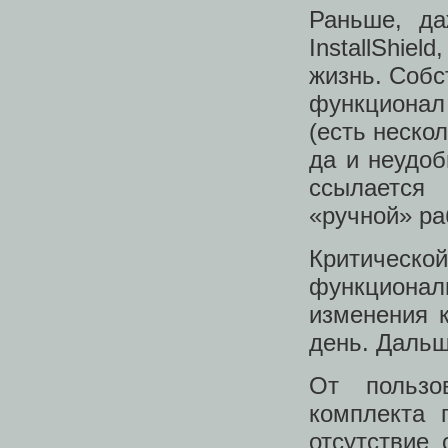
Раньше, да
InstallShie
жизнь. Собс
функционал 
(есть неско
да и неудоб
ссылается 
«ручной» ра
Критичес
функциональ
изменения к
день. Дальш
От пользо
комплекта 
отсутствие