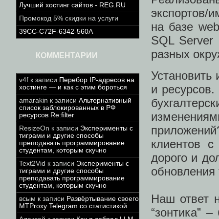
Лучший хостинг сайтов - REG.RU
экспортов/и
Промокод 5% скидки на услуги
на базе we
39CC-C72F-6342-560A
SQL Server 
разных окру
КОММЕНТАРИИ
Установить 
v4f
к записи
Перебор IP-адресов на
и ресурсов.
хостинге — и как с этим бороться
бухгалтерск
amarakin
к записи
Альтернативный
список заблокированных в РФ
изменения
ресурсов Re:filter
приложени
ResizeOn
к записи
Эксперименты с
тиграми и другие способы
клиентов с
преподавать программирование
студентам, которым скучно
дорого и до
Text2Vid
к записи
Эксперименты с
обновления 
тиграми и другие способы
преподавать программирование
студентам, которым скучно
Наш ответ н
всым
к записи
Развёртывание своего
MTProxy Telegram со статистикой
“зонтика” –