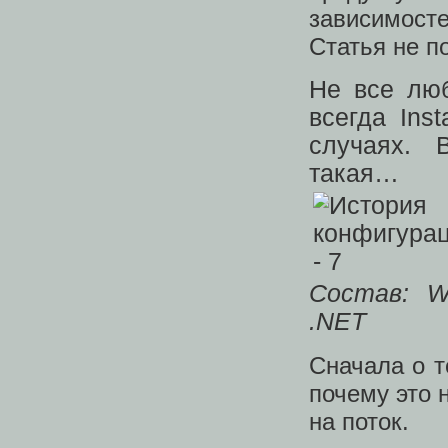
зависимосте
Статья не п
Не все люб
всегда Ins
случаях. 
такая…
Состав: WIX
.NET
Cначала о т
почему это 
на поток.