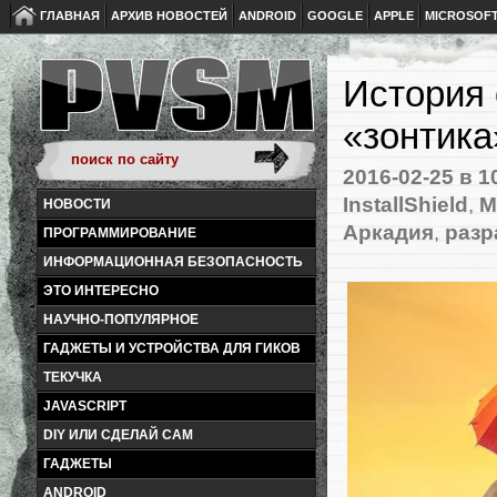
ГЛАВНАЯ
АРХИВ НОВОСТЕЙ
ANDROID
GOOGLE
APPLE
MICROSOF
История 
«зонтика
2016-02-25
в 1
InstallShield
,
M
НОВОСТИ
Аркадия
,
разр
ПРОГРАММИРОВАНИЕ
ИНФОРМАЦИОННАЯ БЕЗОПАСНОСТЬ
ЭТО ИНТЕРЕСНО
НАУЧНО-ПОПУЛЯРНОЕ
ГАДЖЕТЫ И УСТРОЙСТВА ДЛЯ ГИКОВ
ТЕКУЧКА
JAVASCRIPT
DIY ИЛИ СДЕЛАЙ САМ
ГАДЖЕТЫ
ANDROID