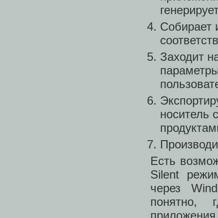
генерируе
Собирает и
соответст
Заходит на
параметры
пользоват
Экспортир
носитель 
продуктам
Производи
Есть возмож
Silent реж
через Wind
понятно, 
приложения 