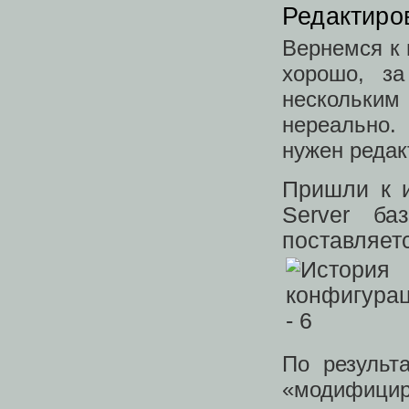
Редактиро
Вернемся к
хорошо, за
нескольки
нереально.
нужен редак
Пришли к и
Server ба
поставляет
По результ
«модифицир