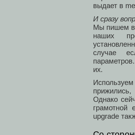
выдает в mes
И сразу воп
Мы пишем в 
наших пр
установлен
случае ес
параметров
их.
Используем
прижились,
Однако сейч
грамотной 
upgrade так
Со сторон