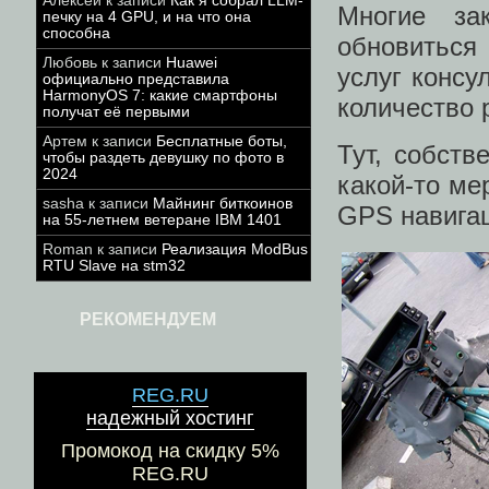
Алексей
к записи
Как я собрал LLM-
Многие за
печку на 4 GPU, и на что она
способна
обновиться
Любовь
к записи
Huawei
услуг консу
официально представила
HarmonyOS 7: какие смартфоны
количество 
получат её первыми
Артем
к записи
Бесплатные боты,
Тут, собств
чтобы раздеть девушку по фото в
2024
какой-то ме
sasha
к записи
Майнинг биткоинов
GPS навигац
на 55-летнем ветеране IBM 1401
Roman
к записи
Реализация ModBus
RTU Slave на stm32
РЕКОМЕНДУЕМ
REG.RU
надежный хостинг
Промокод на скидку 5%
REG.RU