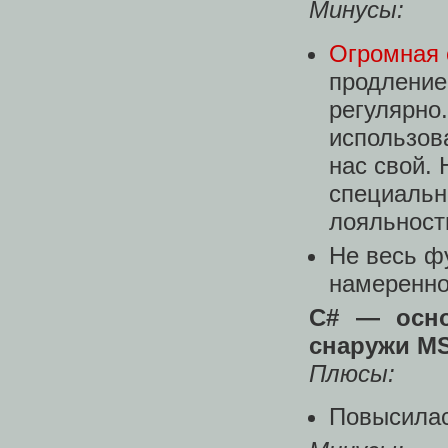
Минусы:
Огромная 
продление
регулярно
использова
нас свой. 
специальн
лояльност
Не весь ф
намеренно
C# — осно
снаружи MSI
Плюсы:
Повысилас