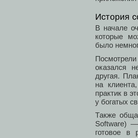
История с
В начале о
которые мо
было немног
Посмотрели 
оказался н
другая. Пла
на клиента
практик в э
у богатых с
Также общ
Software) 
готовое в