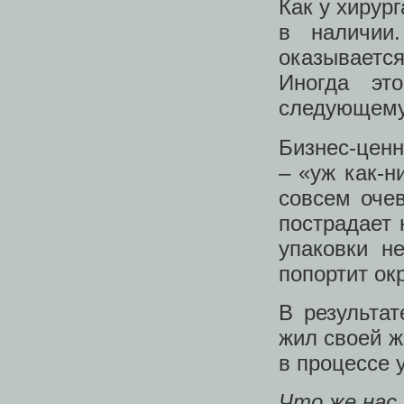
Как у хирур
в наличии
оказываетс
Иногда эт
следующему
Бизнес-ценн
– «уж как-н
совсем очев
пострадает 
упаковки н
попортит ок
В результа
жил своей ж
в процессе 
Что же нас