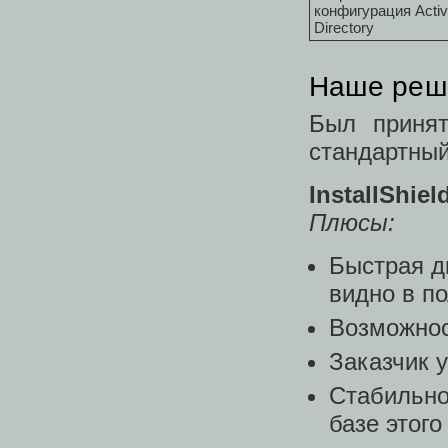
конфигурация Acti
Directory
Наше реш
Был приня
стандартный
InstallShie
Плюсы:
Быстрая д
видно в п
Возможнос
Заказчик 
Стабильно
базе этого