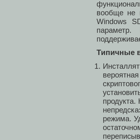
функционал
вообще не 
Windows S
параметр.
поддерживае
Типичные 
Инсталлято
вероятная
скриптовог
установит
продукта. 
непредска
режима. У
остаточном
переписыв