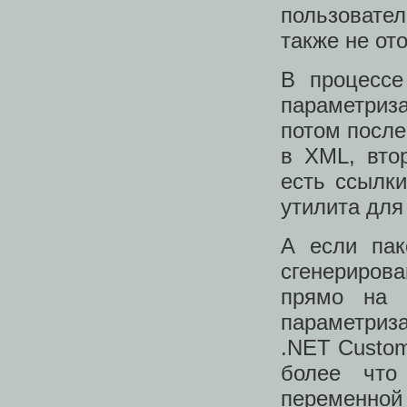
пользовате
также не от
В процессе
параметриз
потом после
в XML, вто
есть ссылки
утилита для
А если пак
сгенериров
прямо на 
параметриз
.NET Custom
более что
переменной 