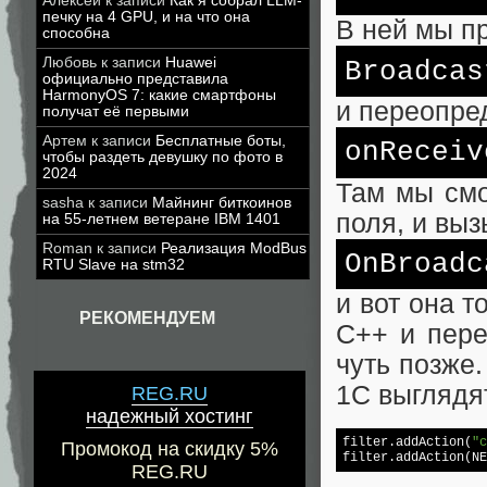
Алексей
к записи
Как я собрал LLM-
печку на 4 GPU, и на что она
В ней мы п
способна
Любовь
к записи
Huawei
Broadcas
официально представила
HarmonyOS 7: какие смартфоны
и переопре
получат её первыми
Артем
к записи
Бесплатные боты,
onReceiv
чтобы раздеть девушку по фото в
2024
Там мы смо
sasha
к записи
Майнинг биткоинов
поля, и вы
на 55-летнем ветеране IBM 1401
Roman
к записи
Реализация ModBus
OnBroadc
RTU Slave на stm32
и вот она 
РЕКОМЕНДУЕМ
С++ и пере
чуть позже.
1С выглядят
REG.RU
надежный хостинг
filter.addAction(
"c
Промокод на скидку 5%
filter.addAction(NE
REG.RU