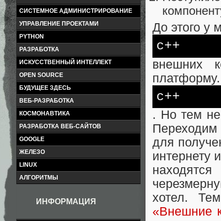
компонент
СИСТЕМНОЕ АДМИНИСТРИРОВАНИЕ
УПРАВЛЕНИЕ ПРОЕКТАМИ
До этого у
PYTHON
c++
РАЗРАБОТКА
внешних 
ИСКУССТВЕННЫЙ ИНТЕЛЛЕКТ
платформу.
OPEN SOURCE
БУДУЩЕЕ ЗДЕСЬ
c++
ВЕБ-РАЗРАБОТКА
. Но тем не
КОСМОНАВТИКА
Переходим 
РАЗРАБОТКА ВЕБ-САЙТОВ
GOOGLE
для получе
ЖЕЛЕЗО
интернету и
LINUX
находятс
АЛГОРИТМЫ
черезмерну
хотел. Т
ИНФОРМАЦИЯ
«Внешние 