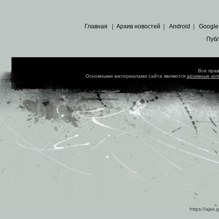
Главная
|
Архив новостей
|
Android
|
Google
Пуб
Все пра
Основными материалами сайта являются
архивные ко
https://ajax.