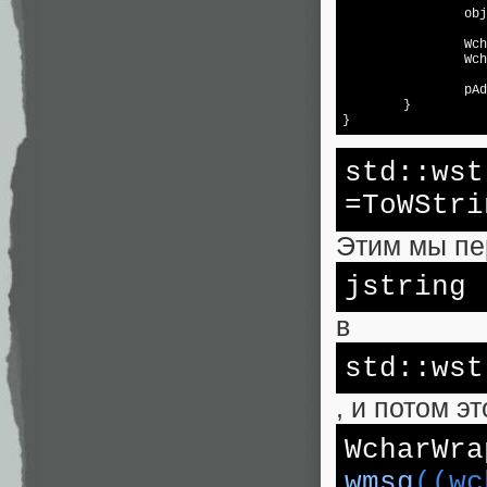
		o
Wch
Wch
		pAddIn->ExternalEvent(s_EventSource, wmsg, wdata);

	}

}
std
::
=ToWStri
Этим мы пе
jstring
в
std
::wst
, и потом э
WcharWra
wmsg
((wc