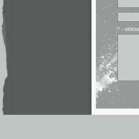
* - обя