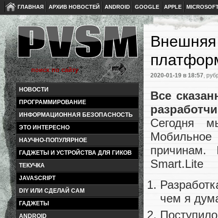
ГЛАВНАЯ
АРХИВ НОВОСТЕЙ
ANDROID
GOOGLE
APPLE
MICROSOF
Внешняя
платформ
2020-01-19
в 18:57
, руб
НОВОСТИ
Все сказан
ПРОГРАММИРОВАНИЕ
разработчи
ИНФОРМАЦИОННАЯ БЕЗОПАСНОСТЬ
Сегодня м
ЭТО ИНТЕРЕСНО
Мобильное 
НАУЧНО-ПОПУЛЯРНОЕ
причинам.
ГАДЖЕТЫ И УСТРОЙСТВА ДЛЯ ГИКОВ
Smart.Lite
ТЕКУЧКА
JAVASCRIPT
Разработ
DIY ИЛИ СДЕЛАЙ САМ
чем я дум
ГАДЖЕТЫ
Поступило
ANDROID