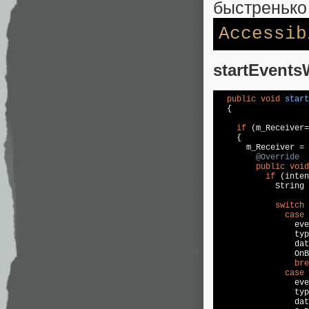
быстренько
Accessib
startEvents
public
void
start
{

if
 (m_Receiver=
    {

      m_Receiver = 
@Override
public
void
if
 (inten
            String 
switch
 
case
                eve
                typ
                dat
                OnB
bre
case
 
                eve
                typ
                dat