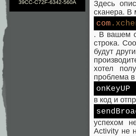
39CC-C72F-6342-560A
Здесь опис
сканера. В 
com
.xche
. В вашем 
строка. Со
будут друг
производит
хотел пол
проблема в
onKeyUP
в код и отпр
sendBroa
успехом н
Activity н