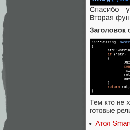
Спасибо у
Вторая функ
Заголовок 
std::
wstring 
ToWStr
{

	std::wstring ret;

if
 (jstr)

	{

		JNIEnv* env = getJniEnv();

con
		jsize jLen = env->GetStringLength(jstr);

		ret.assign(jChars, jChars + jLen);

		env->ReleaseStringChars(jstr, jChars);

	}

return
 ret;

}
Тем кто не 
готовые рел
Атол Smart.