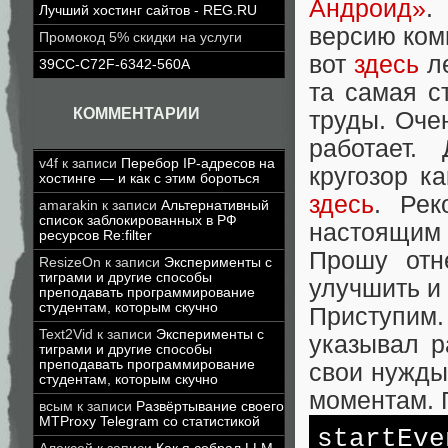
Андроид»
.
Лучший хостинг сайтов - REG.RU
версию ком
Промокод 5% скидки на услуги
вот
здесь
л
39CC-C72F-6342-560A
та самая с
КОММЕНТАРИИ
труды. Оче
работает.
v4f
к записи
Перебор IP-адресов на
кругозор к
хостинге — и как с этим бороться
здесь
. Рек
amarakin
к записи
Альтернативный
список заблокированных в РФ
настоящим
ресурсов Re:filter
Прошу отн
ResizeOn
к записи
Эксперименты с
тиграми и другие способы
улучшить и
преподавать программирование
студентам, которым скучно
Приступим.
Text2Vid
к записи
Эксперименты с
указывал р
тиграми и другие способы
преподавать программирование
свои нужды
студентам, которым скучно
моментам. 
всым
к записи
Развёртывание своего
MTProxy Telegram со статистикой
startEve