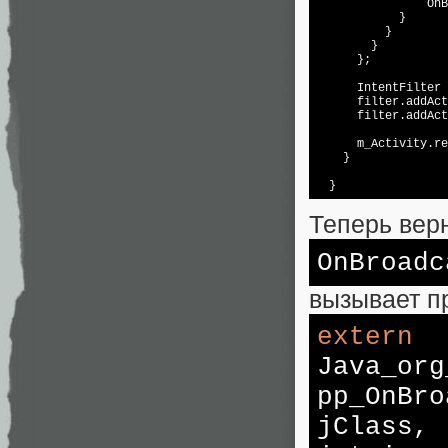
                OnB
            }

          }

        }

      };

      IntentFilter 
      filter.addAct
      filter.addAct
      m_Activity.re
    }

Теперь вер
OnBroadc
вызывает п
extern
Java_org
pp_OnBr
jClass,