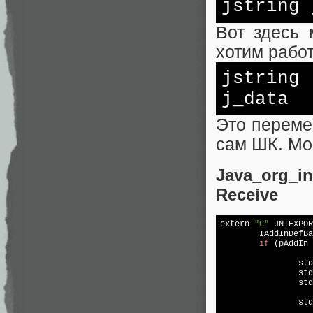
jstring 
Вот здесь
хотим работ
jstring
j_data
Это переме
сам ШК. Мо
Java_org_in
Receive
extern 
"C"
JNIEXPOR
	IAddInDefBaseEx *pAddIn = (IAddInDefBaseEx *) pObject;

if
 (pAddIn 
		std::wstring ws_event =ToWStringJni(j_event);

		std::wstring ws_type = ToWStringJni(j_type);

		std::wstring ws_data = ToWStringJni(j_data);

		std::wstring obj_data{};
