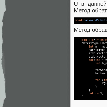
U в данной
Метод обрат
void
backwardSubsti
Метод обращ
template
<
typenam
    MatrixType LU<T
int
 n = mat
MatrixType 
std
::
vector
std
::
vector
for
(
int
 i =
int
 b_p
            forward
            backwar
for
 (
in
                X(k
            }

        }

return
 X;
