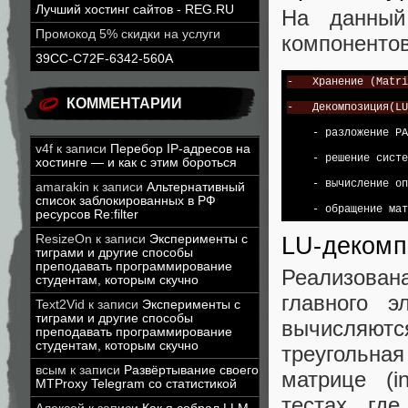
Лучший хостинг сайтов - REG.RU
На данный
Промокод 5% скидки на услуги
компонентов
39CC-C72F-6342-560A
-   Хранение (Matri
КОММЕНТАРИИ
-   Декомпозиция(LU
    - разложение PA
v4f
к записи
Перебор IP-адресов на
    - решение систе
хостинге — и как с этим бороться
    - вычисление оп
amarakin
к записи
Альтернативный
список заблокированных в РФ
ресурсов Re:filter
ResizeOn
к записи
Эксперименты с
LU-декомп
тиграми и другие способы
преподавать программирование
Реализова
студентам, которым скучно
главного э
Text2Vid
к записи
Эксперименты с
тиграми и другие способы
вычисляют
преподавать программирование
студентам, которым скучно
треугольна
всым
к записи
Развёртывание своего
матрице (i
MTProxy Telegram со статистикой
тестах, гд