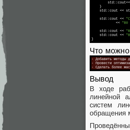
std
::
cout
<<
    }

std
::
cout
 << 
st
std
::
cout
 << 
"C
            << 
"B0 
std
::
cout
 << 
"B
std
::
cout
 << 
"B
Что можно
- Добавить методы д
- Провести оптимиза
- Сделать более мас
Вывод
В ходе раб
линейной а
систем лин
обращения 
Проведённы