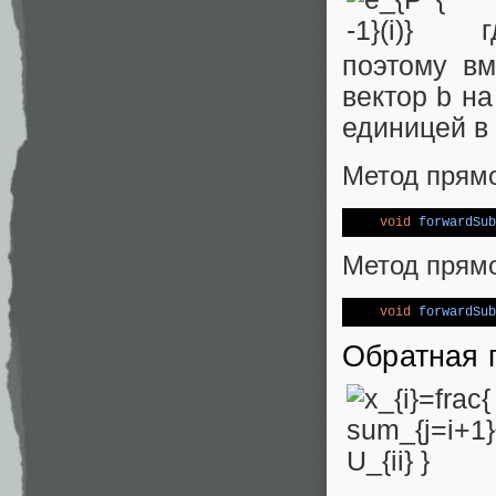
гд
поэтому вм
вектор b н
единицей в 
Метод прямо
void
forwardSub
Метод прямо
void
forwardSub
Обратная 