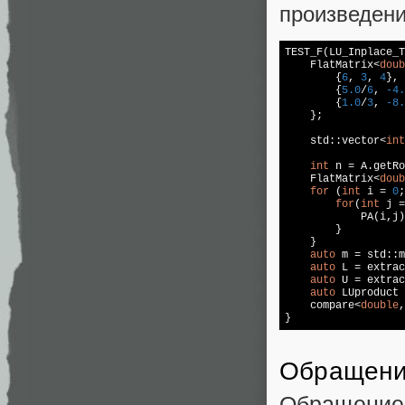
произведени
TEST_F(LU_Inplace_T
    FlatMatrix<
doub
        {
6
, 
3
, 
4
},

        {
5.0
/
6
, 
-4.
        {
1.0
/
3
, 
-8.
    };

std
::
vector
<
int
int
 n = A.getRo
    FlatMatrix<
doub
for
 (
int
 i = 
0
;
for
(
int
 j =
            PA(i,j)
        }

    }

auto
 m = 
std
::m
auto
 L = extrac
auto
 U = extrac
auto
 LUproduct 
    compare<
double
,
Обращени
Обращение