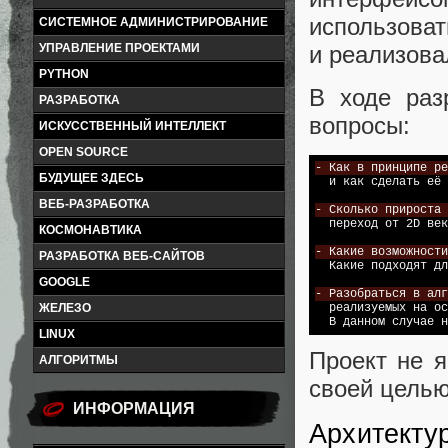
использоват
СИСТЕМНОЕ АДМИНИСТРИРОВАНИЕ
и реализова
УПРАВЛЕНИЕ ПРОЕКТАМИ
PYTHON
В ходе раз
РАЗРАБОТКА
вопросы:
ИСКУССТВЕННЫЙ ИНТЕЛЛЕКТ
OPEN SOURCE
- Как в принципе ре
БУДУЩЕЕ ЗДЕСЬ

  и как сделать её
ВЕБ-РАЗРАБОТКА
- Сколько прироста 

  переход от 2D ве
КОСМОНАВТИКА
- Какие возможности
РАЗРАБОТКА ВЕБ-САЙТОВ

  Какие подходят дл
GOOGLE
- Разобраться в алг
ЖЕЛЕЗО

  реализуемых на о
LINUX
Проект не 
АЛГОРИТМЫ
своей целью
ИНФОРМАЦИЯ
Архитекту