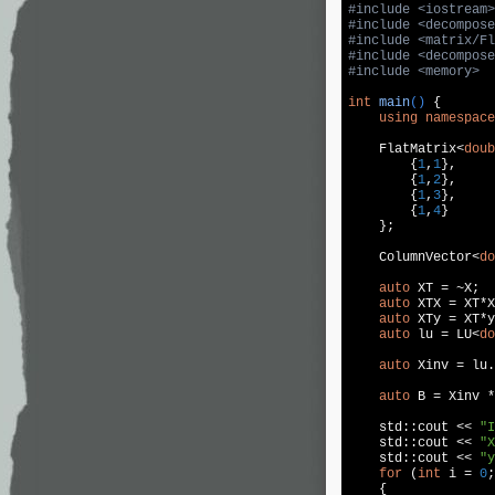
#
include
<iostream>
#
include
<decompose
#
include
<matrix/Fl
#
include
<decompose
#
include
<memory>
int
main
()
{

using
namespace
    FlatMatrix<
doub
        {
1
,
1
},

        {
1
,
2
},

        {
1
,
3
},

        {
1
,
4
}

    };

    ColumnVector<
do
auto
 XT = ~X;

auto
 XTX = XT*X
auto
 XTy = XT*y
auto
 lu = LU<
do
auto
 Xinv = lu.
auto
 B = Xinv *
std
::
cout
 << 
"I
std
::
cout
 << 
"X
std
::
cout
 << 
"y
for
 (
int
 i = 
0
;
    {
