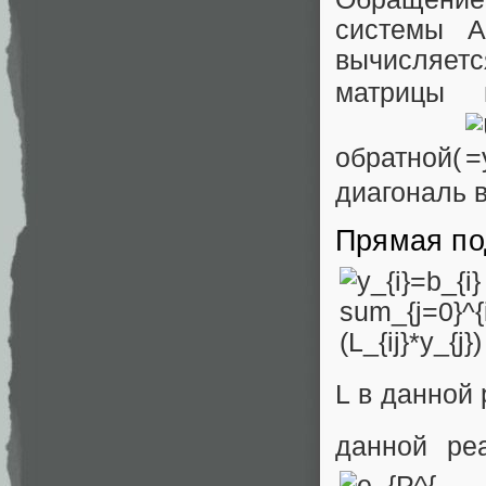
системы A
вычисляетс
матрицы 
обратной(
диагональ в
Прямая по
L в данной
данной ре