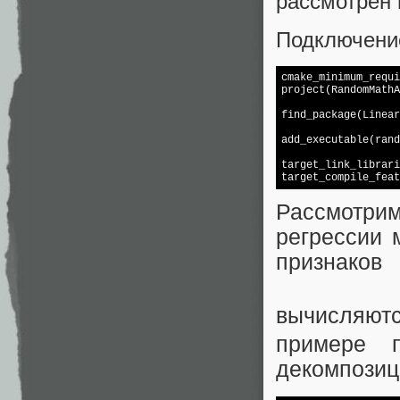
рассмотрен 
Подключение
cmake_minimum_requi
project(RandomMathA
find_package(Linear
add_executable(rand
target_link_librari
target_compile_feat
Рассмотрим
регрессии 
признако
вычисляю
примере 
декомпозиц