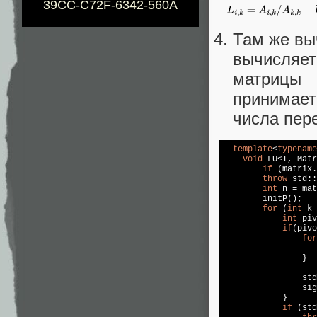
39CC-C72F-6342-560A
Там же вы
вычисляе
матрицы 
принимает
числа пере
template
<
typename
void
 LU<T, Matr
if
 (matrix.
throw
std
::
int
 n = mat
        initP();

for
 (
int
 k 
int
 piv
if
(pivo
for
                }

std
                sig
            }

if
 (
std