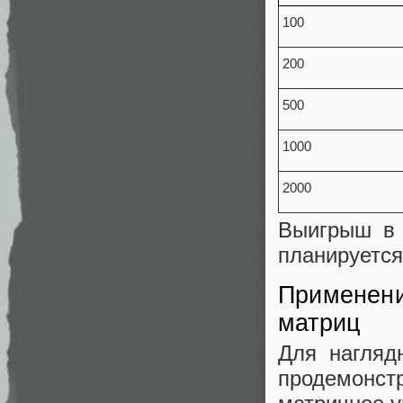
100
200
500
1000
2000
Выигрыш в 
планируется
Применени
матриц
Для нагляд
продемонс