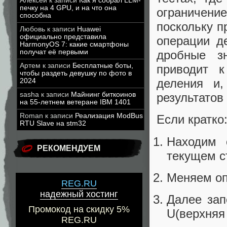
Алексей
к записи
Как я собрал LLM-
печку на 4 GPU, и на что она
ограничени
способна
поскольку п
Любовь
к записи
Huawei
официально представила
операции д
HarmonyOS 7: какие смартфоны
получат её первыми
дробные зн
Артем
к записи
Бесплатные боты,
приводит к
чтобы раздеть девушку по фото в
деления и,
2024
sasha
к записи
Майнинг биткоинов
результатов
на 55-летнем ветеране IBM 1401
Roman
к записи
Реализация ModBus
Если кратко
RTU Slave на stm32
Находим 
РЕКОМЕНДУЕМ
текущем ст
Меняем оп
REG.RU
надежный хостинг
Далее зап
Промокод на скидку 5%
U(верхняя 
REG.RU