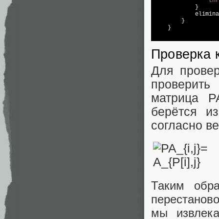
thr
            }

            elimina
        }

    }

Проверка 
Для провер
проверить
матрица P
берётся и
согласно ве
Таким обра
перестанов
мы извлек