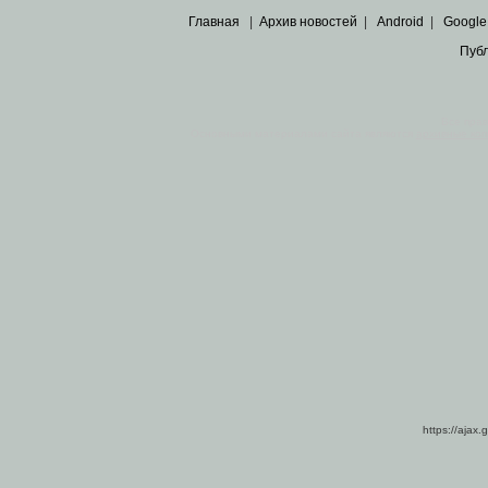
Главная
|
Архив новостей
|
Android
|
Google
Пуб
Все пра
Основными материалами сайта являются
архивные ко
https://ajax.