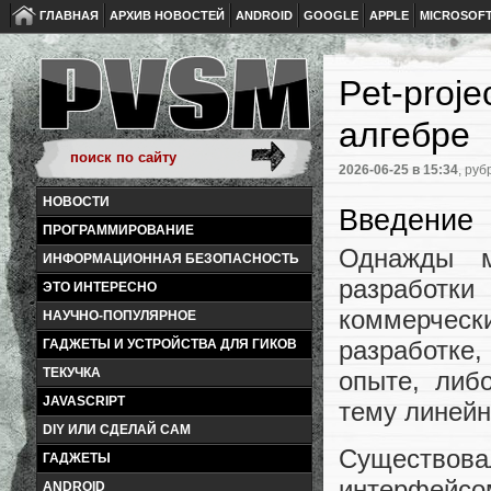
ГЛАВНАЯ
АРХИВ НОВОСТЕЙ
ANDROID
GOOGLE
APPLE
MICROSOF
Pet-proj
алгебре
2026-06-25
в 15:34
, руб
НОВОСТИ
Введение
ПРОГРАММИРОВАНИЕ
Однажды м
ИНФОРМАЦИОННАЯ БЕЗОПАСНОСТЬ
разработ
ЭТО ИНТЕРЕСНО
коммерческ
НАУЧНО-ПОПУЛЯРНОЕ
разработке,
ГАДЖЕТЫ И УСТРОЙСТВА ДЛЯ ГИКОВ
ТЕКУЧКА
опыте, либ
JAVASCRIPT
тему линейн
DIY ИЛИ СДЕЛАЙ САМ
Существов
ГАДЖЕТЫ
интерфейсо
ANDROID