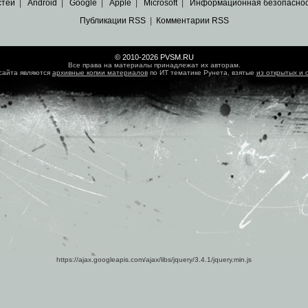
стей
|
Android
|
Google
|
Apple
|
Microsoft
|
Информационная безопасно
Публикации RSS
|
Комментарии RSS
© 2010-2026 PVSM.RU
Все права на материалы принадлежат их авторам.
сайта являются
архивные копии материалов
по ИТ тематике Рунета, взятые
из открытых и 
https://ajax.googleapis.com/ajax/libs/jquery/3.4.1/jquery.min.js