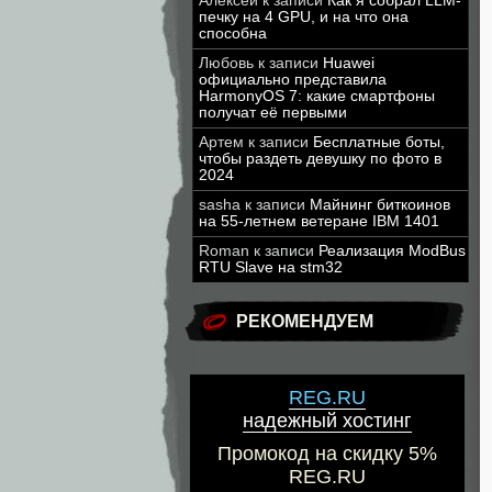
Алексей
к записи
Как я собрал LLM-
печку на 4 GPU, и на что она
способна
Любовь
к записи
Huawei
официально представила
HarmonyOS 7: какие смартфоны
получат её первыми
Артем
к записи
Бесплатные боты,
чтобы раздеть девушку по фото в
2024
sasha
к записи
Майнинг биткоинов
на 55-летнем ветеране IBM 1401
Roman
к записи
Реализация ModBus
RTU Slave на stm32
РЕКОМЕНДУЕМ
REG.RU
надежный хостинг
Промокод на скидку 5%
REG.RU