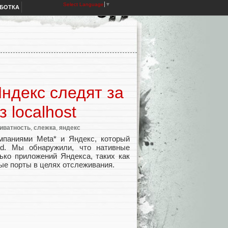
Select Language
▼
АБОТКА
Яндекс следят за
 localhost
иватность
,
слежка
,
яндекс
паниями Meta* и Яндекс, который
id. Мы обнаружили, что нативные
ько приложений Яндекса, таких как
е порты в целях отслеживания.