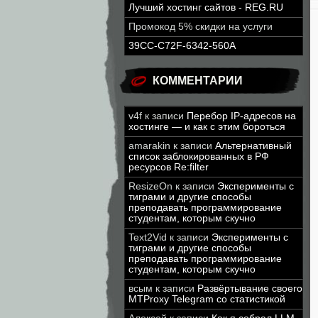
Лучший хостинг сайтов - REG.RU
Промокод 5% скидки на услуги
39CC-C72F-6342-560A
КОММЕНТАРИИ
v4f
к записи
Перебор IP-адресов на
хостинге — и как с этим бороться
amarakin
к записи
Альтернативный
список заблокированных в РФ
ресурсов Re:filter
ResizeOn
к записи
Эксперименты с
тиграми и другие способы
преподавать программирование
студентам, которым скучно
Text2Vid
к записи
Эксперименты с
тиграми и другие способы
преподавать программирование
студентам, которым скучно
всым
к записи
Развёртывание своего
MTProxy Telegram со статистикой