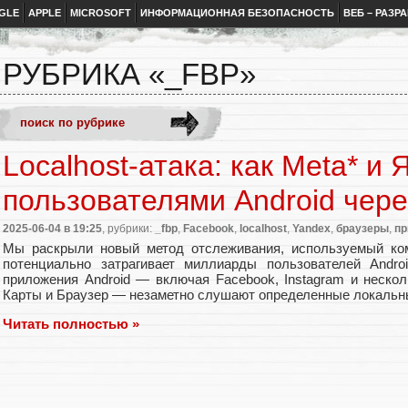
GLE
APPLE
MICROSOFT
ИНФОРМАЦИОННАЯ БЕЗОПАСНОСТЬ
ВЕБ – РАЗР
РУБРИКА «_FBP»
Localhost-атака: как Meta* и 
пользователями Android через
2025-06-04
в 19:25
, рубрики:
_fbp
,
Facebook
,
localhost
,
Yandex
,
браузеры
,
пр
Мы раскрыли новый метод отслеживания, используемый ком
потенциально затрагивает миллиарды пользователей Andro
приложения Android — включая Facebook, Instagram и нескол
Карты и Браузер — незаметно слушают определенные локальны
Читать полностью »