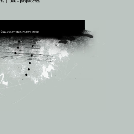
сть
|
Веб – разработка
общедоступных источников
.