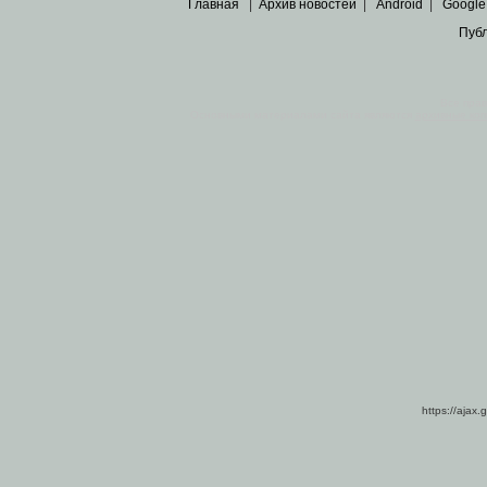
Главная
|
Архив новостей
|
Android
|
Google
Пуб
Все пра
Основными материалами сайта являются
архивные ко
https://ajax.