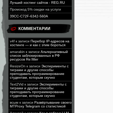
Лучший хостинг сайтов - REG.RU
Промокод 5% скидки на услуги
39CC-C72F-6342-560A
КОММЕНТАРИИ
v4f
к записи
Перебор IP-адресов на
хостинге — и как с этим бороться
amarakin
к записи
Альтернативный
список заблокированных в РФ
ресурсов Re:filter
ResizeOn
к записи
Эксперименты с
тиграми и другие способы
преподавать программирование
студентам, которым скучно
Text2Vid
к записи
Эксперименты с
тиграми и другие способы
преподавать программирование
студентам, которым скучно
всым
к записи
Развёртывание своего
MTProxy Telegram со статистикой