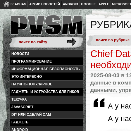
ГЛАВНАЯ
АРХИВ НОВОСТЕЙ
ANDROID
GOOGLE
APPLE
MICROSOF
РУБРИК
Chief Dat
НОВОСТИ
ПРОГРАММИРОВАНИЕ
необход
ИНФОРМАЦИОННАЯ БЕЗОПАСНОСТЬ
2025-08-03
в 1
ЭТО ИНТЕРЕСНО
данные в ком
НАУЧНО-ПОПУЛЯРНОЕ
данными
,
упр
ГАДЖЕТЫ И УСТРОЙСТВА ДЛЯ ГИКОВ
ТЕКУЧКА
А у на
JAVASCRIPT
DIY ИЛИ СДЕЛАЙ САМ
А у на
ГАДЖЕТЫ
ANDROID