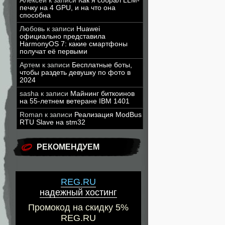
Алексей
к записи
Как я собрал LLM-
печку на 4 GPU, и на что она
способна
Любовь
к записи
Huawei
официально представила
HarmonyOS 7: какие смартфоны
получат её первыми
Артем
к записи
Бесплатные боты,
чтобы раздеть девушку по фото в
2024
sasha
к записи
Майнинг биткоинов
на 55-летнем ветеране IBM 1401
Roman
к записи
Реализация ModBus
RTU Slave на stm32
РЕКОМЕНДУЕМ
REG.RU
надежный хостинг
Промокод на скидку 5%
REG.RU