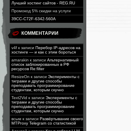
Лучший хостинг сайтов - REG.RU
Промокод 5% скидки на услуги
39CC-C72F-6342-560A
КОММЕНТАРИИ
v4f
к записи
Перебор IP-адресов на
хостинге — и как с этим бороться
amarakin
к записи
Альтернативный
список заблокированных в РФ
ресурсов Re:filter
ResizeOn
к записи
Эксперименты с
тиграми и другие способы
преподавать программирование
студентам, которым скучно
Text2Vid
к записи
Эксперименты с
тиграми и другие способы
преподавать программирование
студентам, которым скучно
всым
к записи
Развёртывание своего
MTProxy Telegram со статистикой