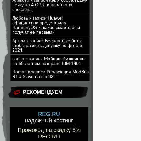
Алексей
к записи
Как я собрал LLM-
печку на 4 GPU, и на что она
способна
Любовь
к записи
Huawei
официально представила
HarmonyOS 7: какие смартфоны
получат её первыми
Артем
к записи
Бесплатные боты,
чтобы раздеть девушку по фото в
2024
sasha
к записи
Майнинг биткоинов
на 55-летнем ветеране IBM 1401
Roman
к записи
Реализация ModBus
RTU Slave на stm32
РЕКОМЕНДУЕМ
REG.RU
надежный хостинг
Промокод на скидку 5%
REG.RU