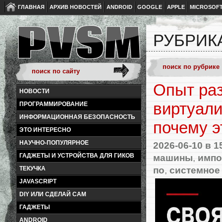
ГЛАВНАЯ
АРХИВ НОВОСТЕЙ
ANDROID
GOOGLE
APPLE
MICROSOF
РУБРИК
Опыт ра
НОВОСТИ
виртуализ
ПРОГРАММИРОВАНИЕ
ИНФОРМАЦИОННАЯ БЕЗОПАСНОСТЬ
почему э
ЭТО ИНТЕРЕСНО
НАУЧНО-ПОПУЛЯРНОЕ
2026-06-10
в 1
машины
,
импо
ГАДЖЕТЫ И УСТРОЙСТВА ДЛЯ ГИКОВ
по
,
системное
ТЕКУЧКА
JAVASCRIPT
DIY ИЛИ СДЕЛАЙ САМ
ГАДЖЕТЫ
ANDROID