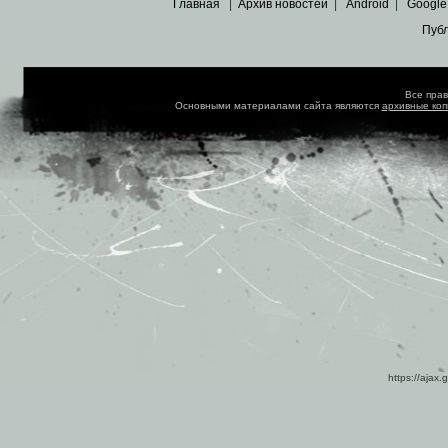
Главная
|
Архив новостей
|
Android
|
Google
Пуб
Все пра
Основными материалами сайта являются
архивные ко
https://ajax.