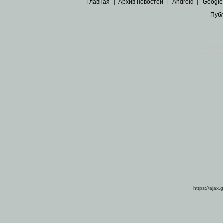
Главная
|
Архив новостей
|
Android
|
Google
Пуб
Все пра
Основными материалами сайта являются
архивные ко
https://ajax.