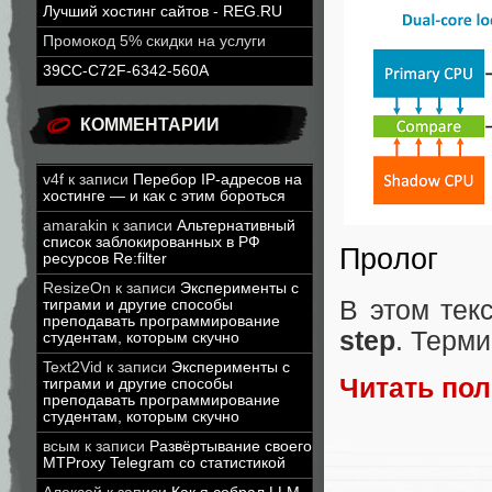
Лучший хостинг сайтов - REG.RU
Промокод 5% скидки на услуги
39CC-C72F-6342-560A
КОММЕНТАРИИ
v4f
к записи
Перебор IP-адресов на
хостинге — и как с этим бороться
amarakin
к записи
Альтернативный
список заблокированных в РФ
Пролог
ресурсов Re:filter
ResizeOn
к записи
Эксперименты с
В этом тек
тиграми и другие способы
преподавать программирование
step
. Терми
студентам, которым скучно
Text2Vid
к записи
Эксперименты с
Читать по
тиграми и другие способы
преподавать программирование
студентам, которым скучно
всым
к записи
Развёртывание своего
MTProxy Telegram со статистикой