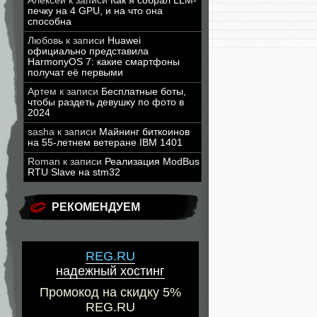
Алексей
к записи
Как я собрал LLM-
печку на 4 GPU, и на что она
способна
Любовь
к записи
Huawei
официально представила
HarmonyOS 7: какие смартфоны
получат её первыми
Артем
к записи
Бесплатные боты,
чтобы раздеть девушку по фото в
2024
sasha
к записи
Майнинг биткоинов
на 55-летнем ветеране IBM 1401
Roman
к записи
Реализация ModBus
RTU Slave на stm32
РЕКОМЕНДУЕМ
REG.RU
надежный хостинг
Промокод на скидку 5%
REG.RU