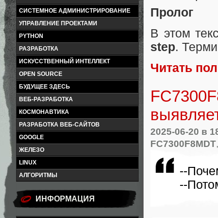
Пролог
СИСТЕМНОЕ АДМИНИСТРИРОВАНИЕ
УПРАВЛЕНИЕ ПРОЕКТАМИ
В этом тек
PYTHON
step
. Терми
РАЗРАБОТКА
ИСКУССТВЕННЫЙ ИНТЕЛЛЕКТ
Читать по
OPEN SOURCE
БУДУЩЕЕ ЗДЕСЬ
FC7300F8
ВЕБ-РАЗРАБОТКА
выявляет
КОСМОНАВТИКА
РАЗРАБОТКА ВЕБ-САЙТОВ
2025-06-20
в 1
GOOGLE
FC7300F8MDT
ЖЕЛЕЗО
LINUX
--Поче
АЛГОРИТМЫ
--Пото
ИНФОРМАЦИЯ