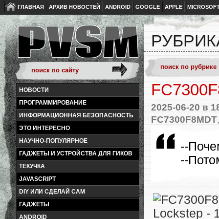
ГЛАВНАЯ
АРХИВ НОВОСТЕЙ
ANDROID
GOOGLE
APPLE
MICROSOF
РУБРИК
FC7300F
НОВОСТИ
ПРОГРАММИРОВАНИЕ
2025-06-20
в 1
ИНФОРМАЦИОННАЯ БЕЗОПАСНОСТЬ
FC7300F8MDT
ЭТО ИНТЕРЕСНО
НАУЧНО-ПОПУЛЯРНОЕ
--Поче
ГАДЖЕТЫ И УСТРОЙСТВА ДЛЯ ГИКОВ
--Пото
ТЕКУЧКА
JAVASCRIPT
DIY ИЛИ СДЕЛАЙ САМ
ГАДЖЕТЫ
ANDROID