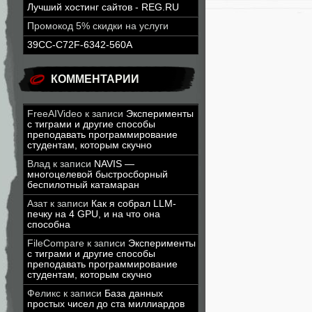
Лучший хостинг сайтов - REG.RU
Промокод 5% скидки на услуги
39CC-C72F-6342-560A
КОММЕНТАРИИ
FreeAIVideo
к записи
Эксперименты
с тиграми и другие способы
преподавать программирование
студентам, которым скучно
Влад
к записи
NAVIS —
многоцелевой быстросборный
беспилотный катамаран
Азат
к записи
Как я собрал LLM-
печку на 4 GPU, и на что она
способна
FileCompare
к записи
Эксперименты
с тиграми и другие способы
преподавать программирование
студентам, которым скучно
Феликс
к записи
База данных
простых чисел до ста миллиардов