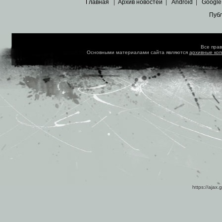
Главная
|
Архив новостей
|
Android
|
Google
Пуб
Все пра
Основными материалами сайта являются
архивные ко
https://ajax.