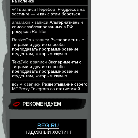
на коленке
v4f
к записи
Перебор IP-адресов на
хостинге — и как с этим бороться
amarakin
к записи
Альтернативный
список заблокированных в РФ
ресурсов Re:filter
ResizeOn
к записи
Эксперименты с
тиграми и другие способы
преподавать программирование
студентам, которым скучно
Text2Vid
к записи
Эксперименты с
тиграми и другие способы
преподавать программирование
студентам, которым скучно
всым
к записи
Развёртывание своего
MTProxy Telegram со статистикой
РЕКОМЕНДУЕМ
REG.RU
надежный хостинг