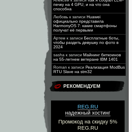
Алексей
к записи
Как я собрал LLM-
печку на 4 GPU, и на что она
способна
Любовь
к записи
Huawei
официально представила
HarmonyOS 7: какие смартфоны
получат её первыми
Артем
к записи
Бесплатные боты,
чтобы раздеть девушку по фото в
2024
sasha
к записи
Майнинг биткоинов
на 55-летнем ветеране IBM 1401
Roman
к записи
Реализация ModBus
RTU Slave на stm32
РЕКОМЕНДУЕМ
REG.RU
надежный хостинг
Промокод на скидку 5%
REG.RU