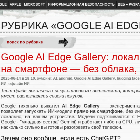
GLE
APPLE
MICROSOFT
ИНФОРМАЦИОННАЯ БЕЗОПАСНОСТЬ
ВЕБ – РАЗР
РУБРИКА «GOOGLE AI EDG
Google AI Edge Gallery: лок
на смартфоне — без облака, 
2025-06-14
в 18:10
, рубрики:
AI
,
android
,
Google AI Edge Gallery
,
hugging face
ИИ
,
офлайн ИИ
Тест-драйв локального искусственного интеллекта, котор
умеет распознавать списки покупок.
Google тихонько выкатил
AI Edge Gallery
— экспериментал
позволяет запускать ИИ-модели
прямо на смартфоне
, без и
локально, на вашем устройстве. Модели подтягиваются с H
Google - "младшая сестра" Gemini) и работают либо на CPU, л
насколько сильно вы готовы разогревать свой телефон.
Зачем оно вообще, если есть ChatGPT?