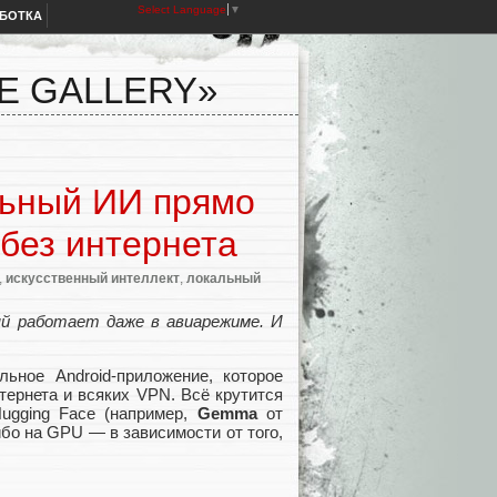
Select Language
▼
АБОТКА
E GALLERY»
альный ИИ прямо
без интернета
,
искусственный интеллект
,
локальный
ый работает даже в авиарежиме. И
ьное Android-приложение, которое
нтернета и всяких VPN. Всё крутится
ugging Face (например,
Gemma
от
ибо на GPU — в зависимости от того,