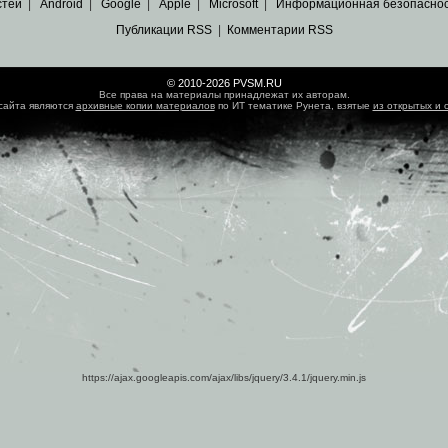
стей
|
Android
|
Google
|
Apple
|
Microsoft
|
Информационная безопасно
Публикации RSS
|
Комментарии RSS
© 2010-2026 PVSM.RU
Все права на материалы принадлежат их авторам.
сайта являются
архивные копии материалов
по ИТ тематике Рунета, взятые
из открытых и 
https://ajax.googleapis.com/ajax/libs/jquery/3.4.1/jquery.min.js