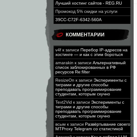
Лучший хостинг сайтов - REG.RU
Промокод 5% скидки на услуги
39CC-C72F-6342-560A
КОММЕНТАРИИ
v4f
к записи
Перебор IP-адресов на
хостинге — и как с этим бороться
amarakin
к записи
Альтернативный
список заблокированных в РФ
ресурсов Re:filter
ResizeOn
к записи
Эксперименты с
тиграми и другие способы
преподавать программирование
студентам, которым скучно
Text2Vid
к записи
Эксперименты с
тиграми и другие способы
преподавать программирование
студентам, которым скучно
всым
к записи
Развёртывание своего
MTProxy Telegram со статистикой