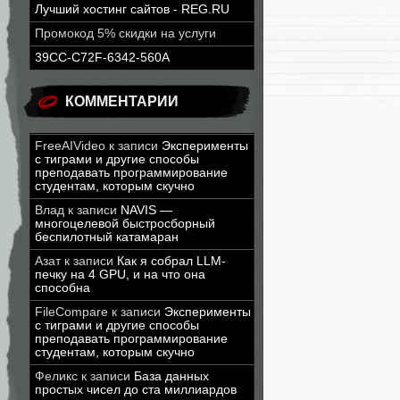
Лучший хостинг сайтов - REG.RU
Промокод 5% скидки на услуги
39CC-C72F-6342-560A
КОММЕНТАРИИ
FreeAIVideo
к записи
Эксперименты
с тиграми и другие способы
преподавать программирование
студентам, которым скучно
Влад
к записи
NAVIS —
многоцелевой быстросборный
беспилотный катамаран
Азат
к записи
Как я собрал LLM-
печку на 4 GPU, и на что она
способна
FileCompare
к записи
Эксперименты
с тиграми и другие способы
преподавать программирование
студентам, которым скучно
Феликс
к записи
База данных
простых чисел до ста миллиардов