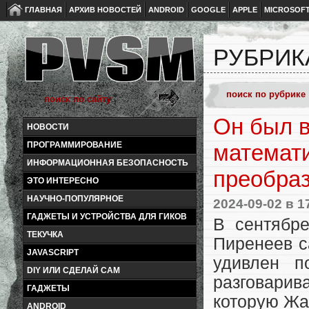
ГЛАВНАЯ
АРХИВ НОВОСТЕЙ
ANDROID
GOOGLE
APPLE
MICROSOF
РУБРИК
Он был в
НОВОСТИ
ПРОГРАММИРОВАНИЕ
математи
ИНФОРМАЦИОННАЯ БЕЗОПАСНОСТЬ
преобра
ЭТО ИНТЕРЕСНО
НАУЧНО-ПОПУЛЯРНОЕ
2024-09-02
в 1
ГАДЖЕТЫ И УСТРОЙСТВА ДЛЯ ГИКОВ
В сентябр
ТЕКУЧКА
Пиренеев с
JAVASCRIPT
удивлен п
DIY ИЛИ СДЕЛАЙ САМ
разговарива
ГАДЖЕТЫ
которую Жа
ANDROID