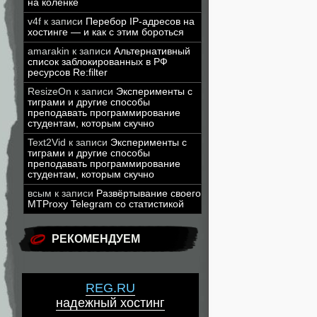
на коленке
v4f
к записи
Перебор IP-адресов на
хостинге — и как с этим бороться
amarakin
к записи
Альтернативный
список заблокированных в РФ
ресурсов Re:filter
ResizeOn
к записи
Эксперименты с
тиграми и другие способы
преподавать программирование
студентам, которым скучно
Text2Vid
к записи
Эксперименты с
тиграми и другие способы
преподавать программирование
студентам, которым скучно
всым
к записи
Развёртывание своего
MTProxy Telegram со статистикой
РЕКОМЕНДУЕМ
REG.RU
надежный хостинг