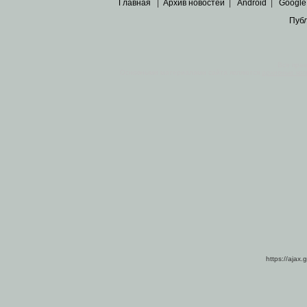
Главная
|
Архив новостей
|
Android
|
Google
Пуб
Все пра
Основными материалами сайта являются
архивные ко
https://ajax.