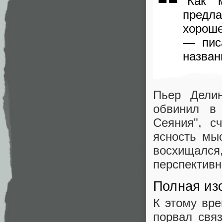
"Как 
предл
хороше
— пис
назван
Пьер Делин
обвинил в
Сеяния", с
ясность мы
восхищалс
перспективн
Полная из
К этому вре
порвал свя