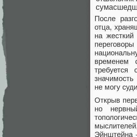
После разг
отца, храня
на жесткий
переговоры
национальн
временем с
требуется 
значимость
не могу суди
Открыв перв
но нервны
топологич
мыслителе
Эйнштейна 