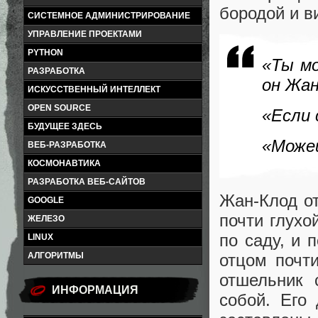
бородой и в
СИСТЕМНОЕ АДМИНИСТРИРОВАНИЕ
УПРАВЛЕНИЕ ПРОЕКТАМИ
PYTHON
«Ты м
РАЗРАБОТКА
он Жан
ИСКУССТВЕННЫЙ ИНТЕЛЛЕКТ
OPEN SOURCE
«Если 
БУДУЩЕЕ ЗДЕСЬ
«Можеш
ВЕБ-РАЗРАБОТКА
КОСМОНАВТИКА
РАЗРАБОТКА ВЕБ-САЙТОВ
Жан-Клод от
GOOGLE
почти глухо
ЖЕЛЕЗО
по саду, и 
LINUX
АЛГОРИТМЫ
отцом почти
отшельник 
ИНФОРМАЦИЯ
собой. Его