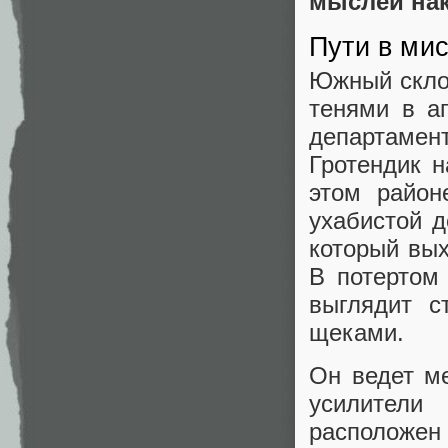
мыслей нак
Пути в ми
Южный скло
тенями в а
департамен
Гротендик 
этом район
ухабистой д
который вых
В потертом
выглядит с
щеками.
Он ведет ме
усилители
расположен