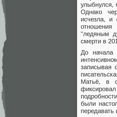
улыбнулся, 
Однако чер
исчезла, и
отношения
"ледяным д
смерти в 201
До начала 
интенсивном
записывая с
писательска
Матьё, в с
фиксировал
подробности
были насто
передавать 