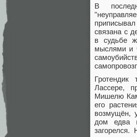
В послед
"неуправля
приписыва
связана с д
в судьбе ж
мыслями и 
самоубийств
самопровоз
Гротендик 
Лассере, п
Мишелю Ками
его растен
возмущён, у
дом едва 
загорелся. 