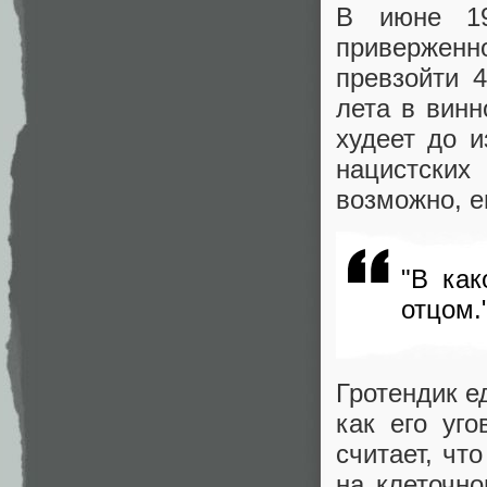
В июне 19
приверженн
превзойти 
лета в винн
худеет до 
нацистских
возможно, е
"В как
отцом.
Гротендик е
как его уг
считает, чт
на клеточно