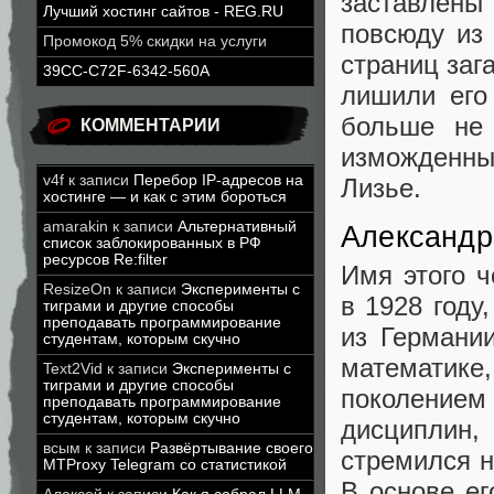
заставлены
Лучший хостинг сайтов - REG.RU
повсюду из
Промокод 5% скидки на услуги
страниц заг
39CC-C72F-6342-560A
лишили его
больше не
КОММЕНТАРИИ
изможденный
v4f
к записи
Перебор IP-адресов на
Лизье.
хостинге — и как с этим бороться
amarakin
к записи
Альтернативный
Александр
список заблокированных в РФ
ресурсов Re:filter
Имя этого 
ResizeOn
к записи
Эксперименты с
в 1928 году
тиграми и другие способы
преподавать программирование
из Германи
студентам, которым скучно
математике
Text2Vid
к записи
Эксперименты с
тиграми и другие способы
поколением
преподавать программирование
студентам, которым скучно
дисциплин,
всым
к записи
Развёртывание своего
стремился н
MTProxy Telegram со статистикой
В основе ег