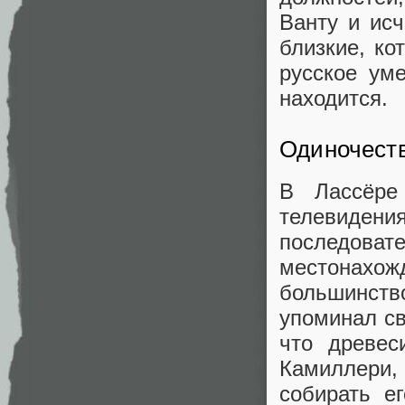
Ванту и исч
близкие, ко
русское ум
находится.
Одиночест
В Лассёре
телевидения
последова
местонахо
большинство
упоминал св
что древес
Камиллери
собирать е