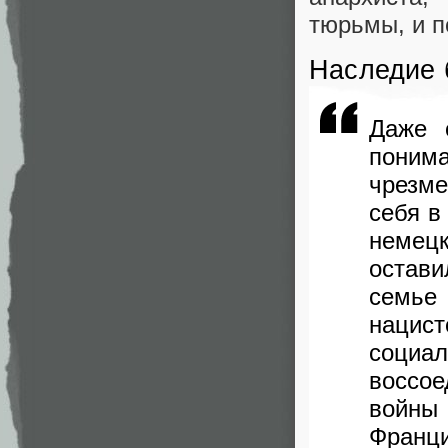
тюрьмы, и п
Наследие 
Даже 
поним
чрезм
себя в
немец
остав
семье 
нацис
социал
воссо
войны
Франци