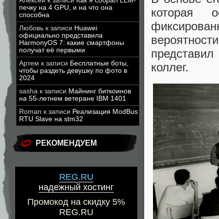
Алексей
к записи
Как я собрал LLM-
печку на 4 GPU, и на что она
которая 
способна
фиксирован
Любовь
к записи
Huawei
официально представила
вероятност
HarmonyOS 7: какие смартфоны
получат её первыми
представил
Артем
к записи
Бесплатные боты,
коллег.
чтобы раздеть девушку по фото в
2024
sasha
к записи
Майнинг биткоинов
на 55-летнем ветеране IBM 1401
Roman
к записи
Реализация ModBus
RTU Slave на stm32
РЕКОМЕНДУЕМ
REG.RU
надежный хостинг
Промокод на скидку 5%
REG.RU