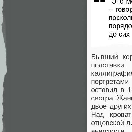
"Это м
– гово
поско
порядо
до сих
Бывший кер
полставки.
каллиграф
портретами
оставил в 1
сестра Жан
двое других
Над крова
отцовской л
анархиста,