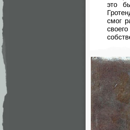
это б
Гроте
смог р
своего
собств