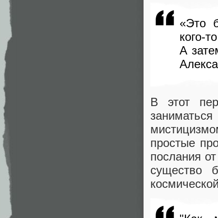
«Это 
кого-т
А зате
Алекса
В этот пер
занимать
мистицизмо
простые про
послания от
существо 
космической