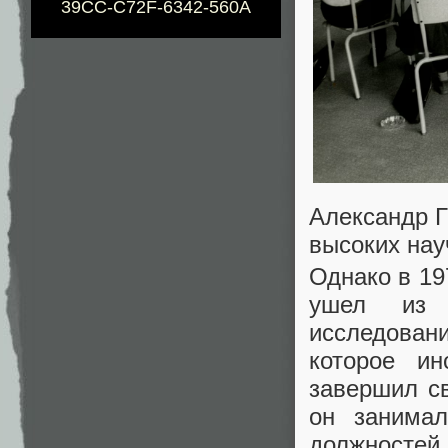
39CC-C72F-6342-560A
Александр Г
высоких нау
Однако в 19
ушел из 
исследовани
которое ин
завершил с
он занимал
должностей