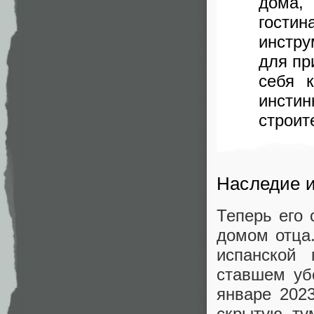
дома,
гости
инстр
для пр
себя 
инсти
строит
Наследие и
Теперь его 
домом отца.
испанской 
ставшем уб
январе 2023
скрытую ту