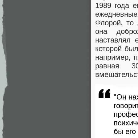
1989 года е
ежедневные 
Флорой, то 
она добро
наставлял 
которой был
например, п
равная 3
вмешательс
"Он на
говори
проф
психич
бы его