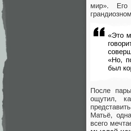
мир». Его
грандиозном
«Это м
говори
соверш
«Но, 
был ко
После пары
ощутил, к
представит
Матьё, одн
всего мечта