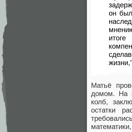
задерж
он был
наслед
мнению
итоге
компе
сдела
жизни,
Матьё пров
домом. На 
колб, закл
остатки ра
требовались
математик