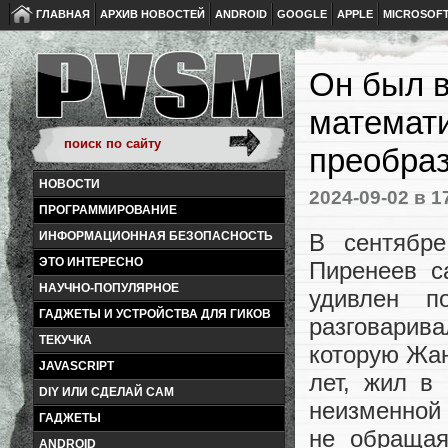
ГЛАВНАЯ
АРХИВ НОВОСТЕЙ
ANDROID
GOOGLE
APPLE
MICROSOF
Он был в
математи
преобра
НОВОСТИ
2024-09-02
в 1
ПРОГРАММИРОВАНИЕ
В сентябр
ИНФОРМАЦИОННАЯ БЕЗОПАСНОСТЬ
ЭТО ИНТЕРЕСНО
Пиренеев с
НАУЧНО-ПОПУЛЯРНОЕ
удивлен п
ГАДЖЕТЫ И УСТРОЙСТВА ДЛЯ ГИКОВ
разговарива
ТЕКУЧКА
которую Жан
JAVASCRIPT
лет, жил в
DIY ИЛИ СДЕЛАЙ САМ
неизменной 
ГАДЖЕТЫ
не обращая
ANDROID