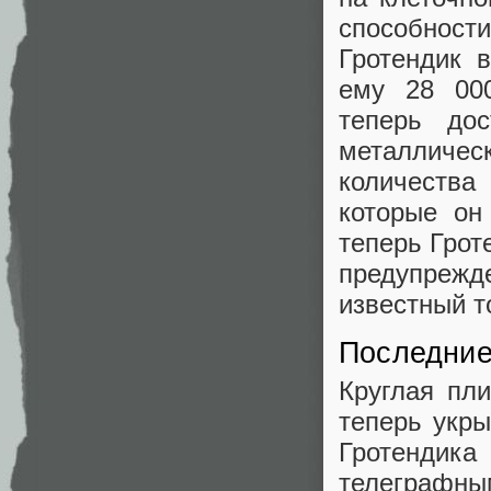
способност
Гротендик 
ему 28 000
теперь до
металличес
количеств
которые он
теперь Грот
предупреж
известный т
Последние
Круглая пли
теперь укры
Гротендика
телеграфн