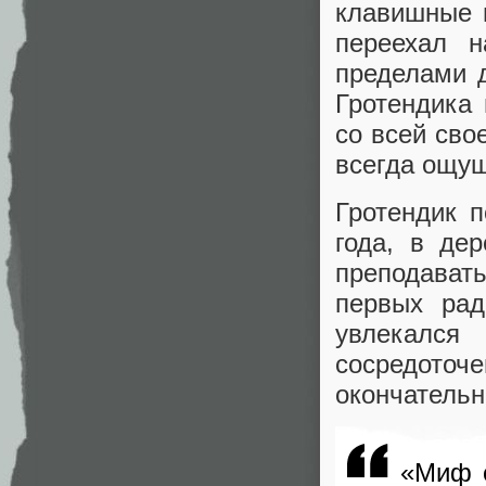
клавишные 
переехал н
пределами 
Гротендика
со всей сво
всегда ощущ
Гротендик 
года, в де
преподавать
первых рад
увлекался
сосредото
окончательн
«Миф 