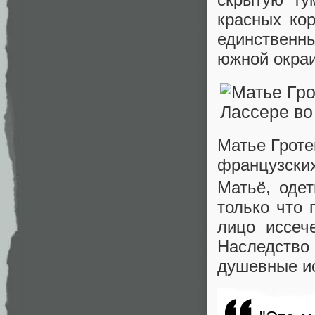
красных ко
единственн
южной окраи
Матье Гроте
французски
Матьё, одет
только что 
лицо иссеч
Наследств
душевные ис