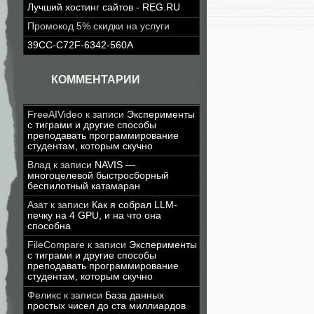
Лучший хостинг сайтов - REG.RU
Промокод 5% скидки на услуги
39CC-C72F-6342-560A
КОММЕНТАРИИ
FreeAIVideo
к записи
Эксперименты
с тиграми и другие способы
преподавать программирование
студентам, которым скучно
Влад
к записи
NAVIS —
многоцелевой быстросборный
беспилотный катамаран
Азат
к записи
Как я собрал LLM-
печку на 4 GPU, и на что она
способна
FileCompare
к записи
Эксперименты
с тиграми и другие способы
преподавать программирование
студентам, которым скучно
Феликс
к записи
База данных
простых чисел до ста миллиардов