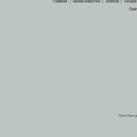
Главная
|
Архив новостей
|
Android
|
Google
Пуб
Все пра
Основными материалами сайта являются
архивные ко
https://ajax.