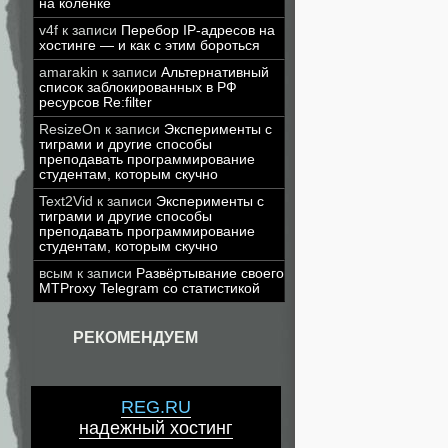
на коленке
v4f
к записи
Перебор IP-адресов на
хостинге — и как с этим бороться
amarakin
к записи
Альтернативный
список заблокированных в РФ
ресурсов Re:filter
ResizeOn
к записи
Эксперименты с
тиграми и другие способы
преподавать программирование
студентам, которым скучно
Text2Vid
к записи
Эксперименты с
тиграми и другие способы
преподавать программирование
студентам, которым скучно
всым
к записи
Развёртывание своего
MTProxy Telegram со статистикой
РЕКОМЕНДУЕМ
REG.RU
надежный хостинг