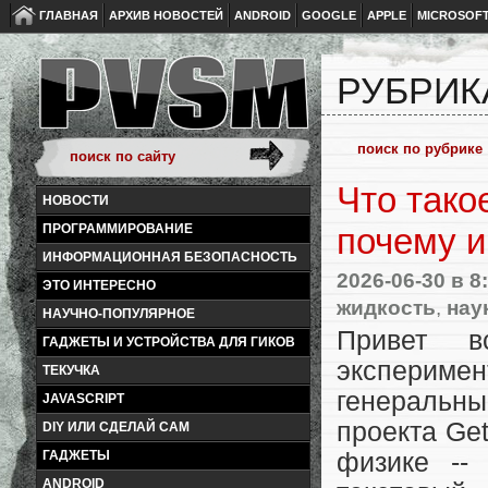
ГЛАВНАЯ
АРХИВ НОВОСТЕЙ
ANDROID
GOOGLE
APPLE
MICROSOF
РУБРИК
Что тако
НОВОСТИ
ПРОГРАММИРОВАНИЕ
почему и
ИНФОРМАЦИОННАЯ БЕЗОПАСНОСТЬ
2026-06-30
в 8
ЭТО ИНТЕРЕСНО
жидкость
,
нау
НАУЧНО-ПОПУЛЯРНОЕ
Привет в
ГАДЖЕТЫ И УСТРОЙСТВА ДЛЯ ГИКОВ
экспериме
ТЕКУЧКА
генеральны
JAVASCRIPT
проекта Ge
DIY ИЛИ СДЕЛАЙ САМ
ГАДЖЕТЫ
физике --
ANDROID