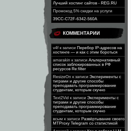
Лучший хостинг сайтов - REG.RU
Промокод 5% скидки на услуги
39CC-C72F-6342-560A
КОММЕНТАРИИ
v4f
к записи
Перебор IP-адресов на
хостинге — и как с этим бороться
amarakin
к записи
Альтернативный
список заблокированных в РФ
ресурсов Re:filter
ResizeOn
к записи
Эксперименты с
тиграми и другие способы
преподавать программирование
студентам, которым скучно
Text2Vid
к записи
Эксперименты с
тиграми и другие способы
преподавать программирование
студентам, которым скучно
всым
к записи
Развёртывание своего
MTProxy Telegram со статистикой