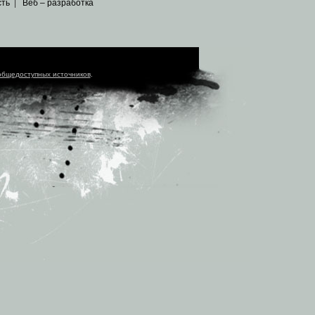
сть
|
Веб – разработка
общедоступных источников
.