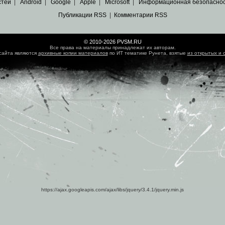
стей
|
Android
|
Google
|
Apple
|
Microsoft
|
Информационная безопасно
Публикации RSS
|
Комментарии RSS
© 2010-2026 PVSM.RU
Все права на материалы принадлежат их авторам.
сайта являются
архивные копии материалов
по ИТ тематике Рунета, взятые
из открытых и 
https://ajax.googleapis.com/ajax/libs/jquery/3.4.1/jquery.min.js