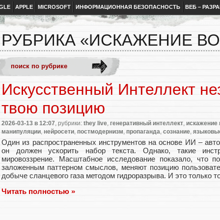
GLE
APPLE
MICROSOFT
ИНФОРМАЦИОННАЯ БЕЗОПАСНОСТЬ
ВЕБ – РАЗР
РУБРИКА «ИСКАЖЕНИЕ В
Искусственный Интеллект не
твою позицию
2026-03-13
в 12:07
, рубрики:
they live
,
генеративный интеллект
,
искажение 
манипуляции
,
нейросети
,
постмодернизм
,
пропаганда
,
сознание
,
языковы
Один из распространенных инструментов на основе ИИ – авто
он должен ускорить набор текста. Однако, такие инс
мировоззрение. Масштабное исследование показало, что по
заложенным паттерном смыслов, меняют позицию пользовате
добыче сланцевого газа методом гидроразрыва. И это только то
Читать полностью »