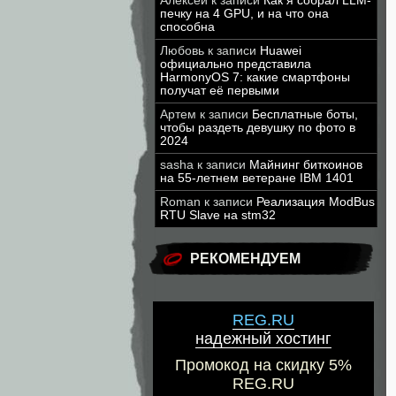
Алексей
к записи
Как я собрал LLM-
печку на 4 GPU, и на что она
способна
Любовь
к записи
Huawei
официально представила
HarmonyOS 7: какие смартфоны
получат её первыми
Артем
к записи
Бесплатные боты,
чтобы раздеть девушку по фото в
2024
sasha
к записи
Майнинг биткоинов
на 55-летнем ветеране IBM 1401
Roman
к записи
Реализация ModBus
RTU Slave на stm32
РЕКОМЕНДУЕМ
REG.RU
надежный хостинг
Промокод на скидку 5%
REG.RU