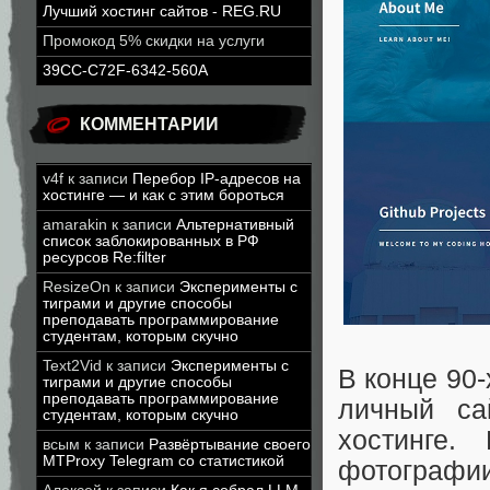
Лучший хостинг сайтов - REG.RU
Промокод 5% скидки на услуги
39CC-C72F-6342-560A
КОММЕНТАРИИ
v4f
к записи
Перебор IP-адресов на
хостинге — и как с этим бороться
amarakin
к записи
Альтернативный
список заблокированных в РФ
ресурсов Re:filter
ResizeOn
к записи
Эксперименты с
тиграми и другие способы
преподавать программирование
студентам, которым скучно
Text2Vid
к записи
Эксперименты с
В конце 90
тиграми и другие способы
преподавать программирование
личный са
студентам, которым скучно
хостинге.
всым
к записи
Развёртывание своего
MTProxy Telegram со статистикой
фотографи