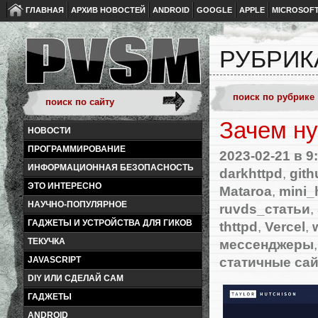
ГЛАВНАЯ
АРХИВ НОВОСТЕЙ
ANDROID
GOOGLE
APPLE
MICROSOF
РУБРИК
Зачем ну
НОВОСТИ
ПРОГРАММИРОВАНИЕ
2023-02-21
в 9
ИНФОРМАЦИОННАЯ БЕЗОПАСНОСТЬ
darkhttpd
,
git
ЭТО ИНТЕРЕСНО
Mataroa
,
mini_
НАУЧНО-ПОПУЛЯРНОЕ
ruvds_статьи
,
ГАДЖЕТЫ И УСТРОЙСТВА ДЛЯ ГИКОВ
thttpd
,
Vercel
,
мессенджеры
ТЕКУЧКА
статичные са
JAVASCRIPT
DIY ИЛИ СДЕЛАЙ САМ
ГАДЖЕТЫ
ANDROID