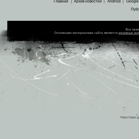
Главная
|
Архив новостей
|
Android
|
Google
Пуб
Все пра
Основными материалами сайта являются
архивные ко
https://ajax.