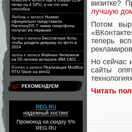
Алексей
к записи
Как я собрал LLM-
визитке? 
печку на 4 GPU, и на что она
способна
лучшую до
Любовь
к записи
Huawei
официально представила
Потом выр
HarmonyOS 7: какие смартфоны
получат её первыми
«ВКонтакт
Артем
к записи
Бесплатные боты,
теперь всп
чтобы раздеть девушку по фото в
2024
рекламиров
sasha
к записи
Майнинг биткоинов
на 55-летнем ветеране IBM 1401
Но сейчас 
Roman
к записи
Реализация ModBus
сайты опя
RTU Slave на stm32
технологиях
РЕКОМЕНДУЕМ
Читать по
REG.RU
надежный хостинг
Промокод на скидку 5%
REG.RU