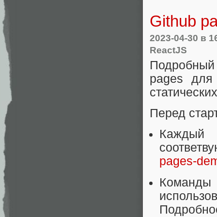
Github p
2023-04-30
в 1
ReactJS
Подробный 
pages для 
статически
Перед стар
Каждый
соответв
pages-de
Команд
использ
Подробнос