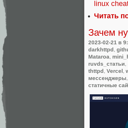
linux chea
Читать п
Зачем ну
2023-02-21
в 9
darkhttpd
,
git
Mataroa
,
mini_
ruvds_статьи
,
thttpd
,
Vercel
,
мессенджеры
статичные са