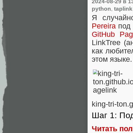
2024-08-29
в 1
python
,
taplink
Я случайн
Pereira
под 
GitHub Pag
LinkTree (а
как любите
этом языке.
king-tri-ton
Шаг 1: По
Читать по