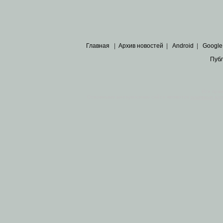
Главная
|
Архив новостей
|
Android
|
Google
Пуб
Все пра
Основными материалами сайта являются
архивные ко