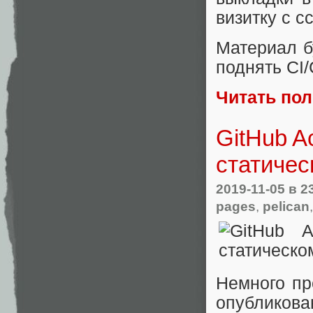
визитку с с
Материал б
поднять CI/
Читать по
GitHub A
статичес
2019-11-05
в 2
pages
,
pelican
Немного пр
опубликов