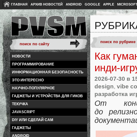
ГЛАВНАЯ
АРХИВ НОВОСТЕЙ
ANDROID
GOOGLE
APPLE
MICROSOF
РУБРИК
Как гума
НОВОСТИ
ПРОГРАММИРОВАНИЕ
инди‑игр
ИНФОРМАЦИОННАЯ БЕЗОПАСНОСТЬ
2026-07-30
в 1
ЭТО ИНТЕРЕСНО
design
,
vibe c
НАУЧНО-ПОПУЛЯРНОЕ
разработка иг
ГАДЖЕТЫ И УСТРОЙСТВА ДЛЯ ГИКОВ
От конце
ТЕКУЧКА
до релизн
JAVASCRIPT
документац
DIY ИЛИ СДЕЛАЙ САМ
ГАДЖЕТЫ
ANDROID