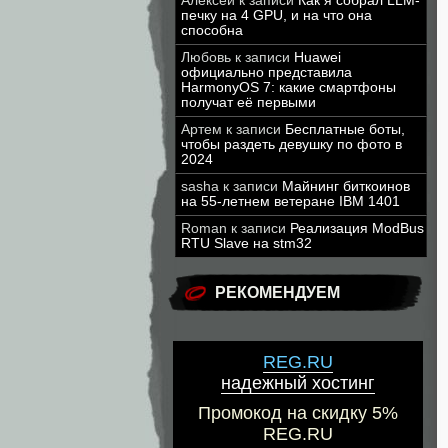
Алексей
к записи
Как я собрал LLM-
печку на 4 GPU, и на что она
способна
Любовь
к записи
Huawei
официально представила
HarmonyOS 7: какие смартфоны
получат её первыми
Артем
к записи
Бесплатные боты,
чтобы раздеть девушку по фото в
2024
sasha
к записи
Майнинг биткоинов
на 55-летнем ветеране IBM 1401
Roman
к записи
Реализация ModBus
RTU Slave на stm32
РЕКОМЕНДУЕМ
REG.RU
надежный хостинг
Промокод на скидку 5%
REG.RU