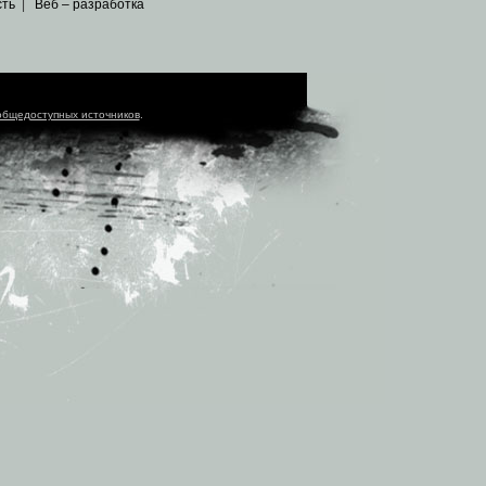
сть
|
Веб – разработка
общедоступных источников
.