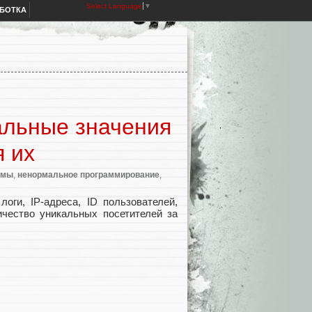
Select Language
▼
АБОТКА
альные значения
я их
тмы
,
ненормальное программирование
,
оги, IP-адреса, ID пользователей,
чество уникальных посетителей за