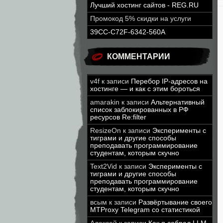
Лучший хостинг сайтов - REG.RU
Промокод 5% скидки на услуги
39CC-C72F-6342-560A
КОММЕНТАРИИ
v4f
к записи
Перебор IP-адресов на
хостинге — и как с этим бороться
amarakin
к записи
Альтернативный
список заблокированных в РФ
ресурсов Re:filter
ResizeOn
к записи
Эксперименты с
тиграми и другие способы
преподавать программирование
студентам, которым скучно
Text2Vid
к записи
Эксперименты с
тиграми и другие способы
преподавать программирование
студентам, которым скучно
всым
к записи
Развёртывание своего
MTProxy Telegram со статистикой