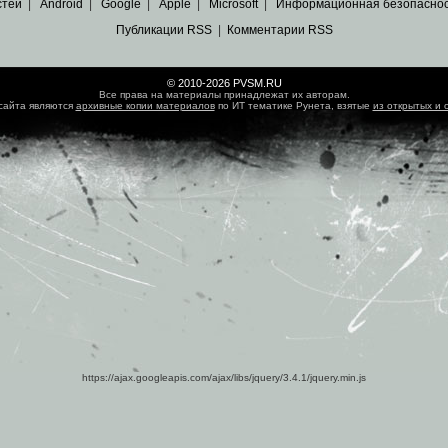
стей
|
Android
|
Google
|
Apple
|
Microsoft
|
Информационная безопасно
Публикации RSS
|
Комментарии RSS
© 2010-2026 PVSM.RU
Все права на материалы принадлежат их авторам.
сайта являются
архивные копии материалов
по ИТ тематике Рунета, взятые
из открытых и 
https://ajax.googleapis.com/ajax/libs/jquery/3.4.1/jquery.min.js