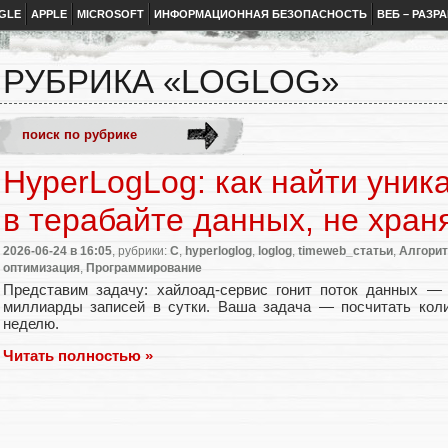
GLE
APPLE
MICROSOFT
ИНФОРМАЦИОННАЯ БЕЗОПАСНОСТЬ
ВЕБ – РАЗР
РУБРИКА «LOGLOG»
HyperLogLog: как найти уник
в терабайте данных, не хран
2026-06-24
в 16:05
, рубрики:
C
,
hyperloglog
,
loglog
,
timeweb_статьи
,
Алгори
оптимизация
,
Программирование
Представим задачу: хайлоад-сервис гонит поток данных — л
миллиарды записей в сутки. Ваша задача — посчитать коли
неделю.
Читать полностью »